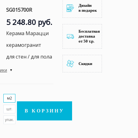
Дизайн
SG015700R
в подарок
5 248.80 руб.
Бесплатная
Керама Марацци
доставка
от 50 т.р.
керамогранит
для стен / для пола
Скидки
тики
м2
шт.
В КОРЗИНУ
упак.