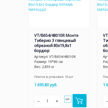
VT/B654/48010R Монте
VT
Тиберио 3 глянцевый
Ти
обрезной 80x19,8x1
об
бордюр
бо
Артикул:
VT/B654/48010R
Ар
Размер: 19*80 см
Ра
Вес: 2.855 кг
Вес
Плиток в упаковке:
10
шт
Пл
1 695.80 руб.
1 
шт.
–
+