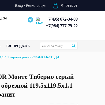
0
товаров
Вход
/
Регистрация
д. 54
+7(495) 672-34-08
+7(964) 777-79-22
А
РАСПРОДАЖА
9,5x1,1 керамогранит КЕРАМА МАРАЦЦИ
0R Монте Тиберио серый
обрезной 119,5x119,5x1,1
ранит