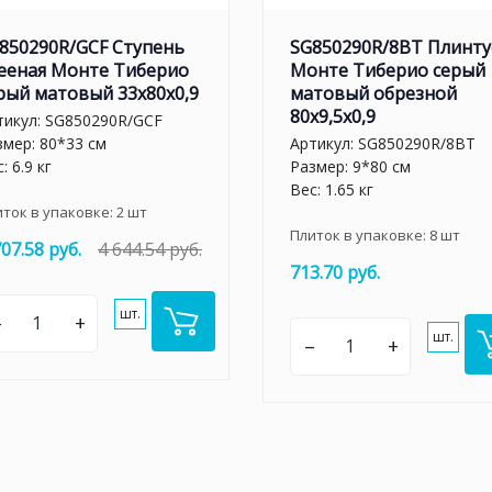
850290R/GCF Ступень
SG850290R/8BT Плинту
ееная Монте Тиберио
Монте Тиберио серый
рый матовый 33x80x0,9
матовый обрезной
80x9,5x0,9
тикул:
SG850290R/GCF
змер: 80*33 см
Артикул:
SG850290R/8BT
: 6.9 кг
Размер: 9*80 см
Вес: 1.65 кг
иток в упаковке:
2
шт
Плиток в упаковке:
8
шт
707.58 руб.
4 644.54 руб.
713.70 руб.
шт.
–
+
шт.
–
+