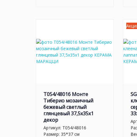
Акци
T054/48016 Монте
SG
Тиберио мозаичный
кл
бежевый светлый
се
глянцевый 37,5x35x1
33
декор
Ар
Артикул:
T054/48016
Ра
Размер: 35*37 см
Вес