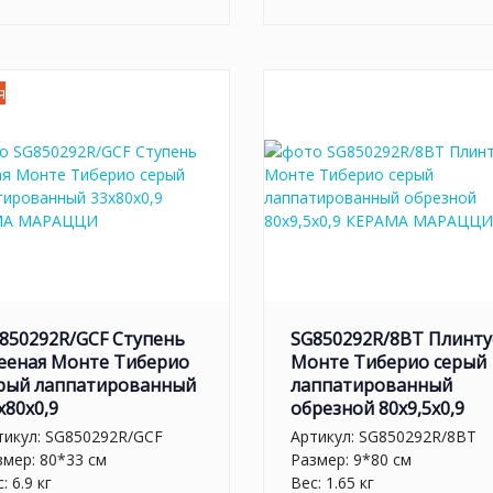
я
850292R/GCF Ступень
SG850292R/8BT Плинту
ееная Монте Тиберио
Монте Тиберио серый
рый лаппатированный
лаппатированный
x80x0,9
обрезной 80x9,5x0,9
тикул:
SG850292R/GCF
Артикул:
SG850292R/8BT
змер: 80*33 см
Размер: 9*80 см
: 6.9 кг
Вес: 1.65 кг