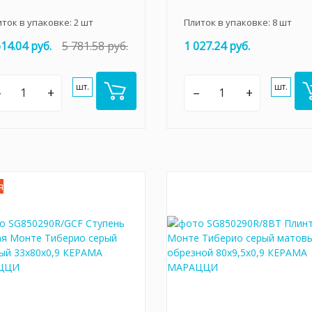
иток в упаковке:
2
шт
Плиток в упаковке:
8
шт
614.04 руб.
5 781.58 руб.
1 027.24 руб.
шт.
шт.
–
+
–
+
я