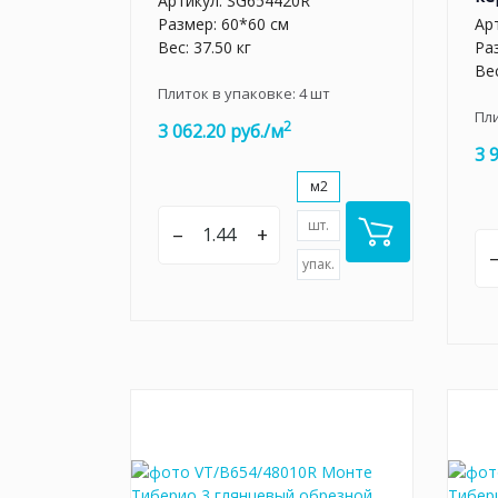
Артикул:
SG654420R
Размер: 60*60 см
Ар
Вес: 37.50 кг
Ра
Вес
Плиток в упаковке:
4
шт
Пл
2
3 062.20 руб./м
3 
м2
шт.
–
+
упак.