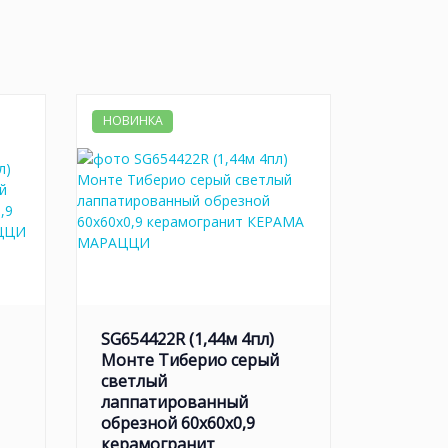
НОВИНКА
SG654422R (1,44м 4пл)
Монте Тиберио серый
светлый
лаппатированный
обрезной 60x60x0,9
керамогранит