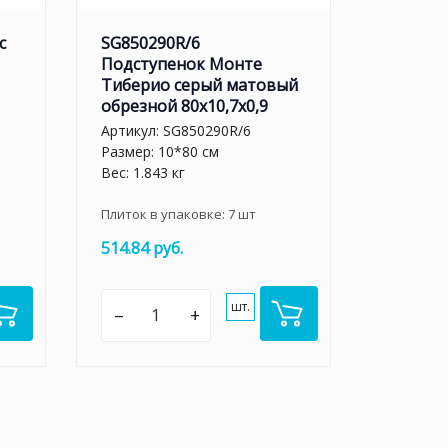
с
SG850290R/6
Подступенок Монте
Тиберио серый матовый
обрезной 80x10,7x0,9
Артикул:
SG850290R/6
Размер: 10*80 см
Вес: 1.843 кг
Плиток в упаковке:
7
шт
514.84 руб.
шт.
–
+