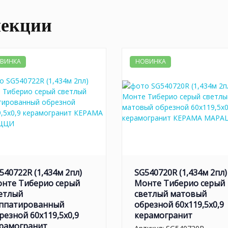
лекции
ВИНКА
НОВИНКА
540722R (1,434м 2пл)
SG540720R (1,434м 2пл)
нте Тиберио серый
Монте Тиберио серый
етлый
светлый матовый
ппатированный
обрезной 60x119,5x0,9
резной 60x119,5x0,9
керамогранит
рамогранит