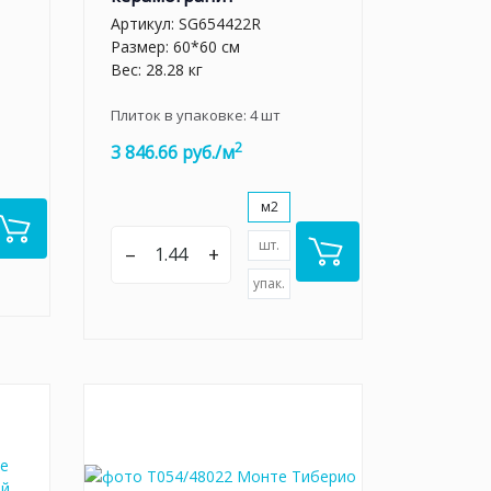
Артикул:
SG654422R
Размер: 60*60 см
Вес: 28.28 кг
Плиток в упаковке:
4
шт
2
3 846.66 руб./м
м2
шт.
–
+
упак.