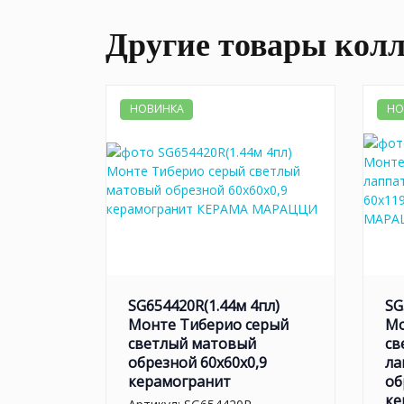
Другие товары кол
НОВИНКА
НО
SG654420R(1.44м 4пл)
SG
Монте Тиберио серый
Мо
светлый матовый
св
обрезной 60x60x0,9
ла
керамогранит
об
ке