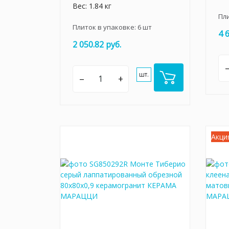
Вес: 1.84 кг
Пл
Плиток в упаковке:
6
шт
4 
2 050.82 руб.
шт.
–
+
Акци