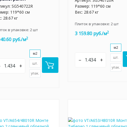
Артикул:
SG540720R
тикул:
SG540722R
Размер: 119*60 см
змер: 119*60 см
Вес: 28.67 кг
: 28.67 кг
Плиток в упаковке:
2
шт
иток в упаковке:
2
шт
2
3 159.80 руб./м
2
940.60 руб./м
м2
м2
шт.
–
+
шт.
–
+
упак.
упак.