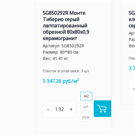
SG850292R Монте
SG
Тиберио серый
кл
лаппатированный
се
обрезной 80x80x0,9
Ар
керамогранит
Ра
Артикул:
SG850292R
Вес
Размер: 80*80 см
Вес: 41.41 кг
Пл
3 
Плиток в упаковке:
3
шт
2
5 347.26 руб./м
м2
шт.
–
+
упак.