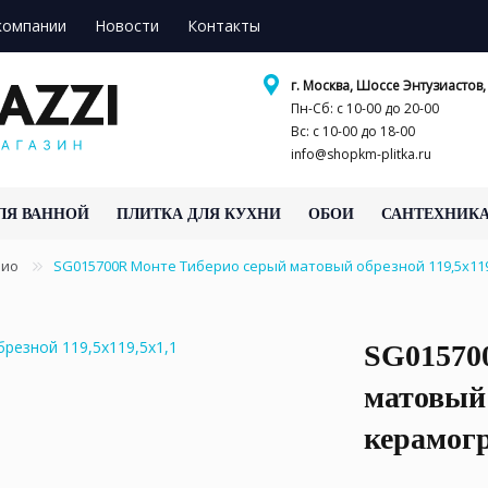
компании
Новости
Контакты
г. Москва, Шоссе Энтузиастов, 
Пн-Сб: с 10-00 до 20-00
Вс: с 10-00 до 18-00
info@shopkm-plitka.ru
ЛЯ ВАННОЙ
ПЛИТКА ДЛЯ КУХНИ
ОБОИ
САНТЕХНИК
рио
SG015700R Монте Тиберио серый матовый обрезной 119,5x11
SG01570
матовый 
керамог