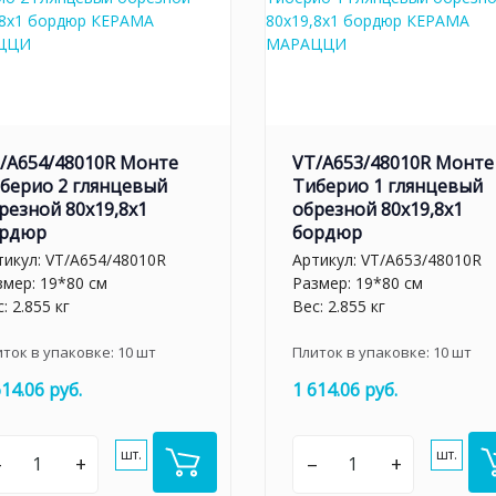
/A654/48010R Монте
VT/A653/48010R Монте
берио 2 глянцевый
Тиберио 1 глянцевый
резной 80x19,8x1
обрезной 80x19,8x1
рдюр
бордюр
тикул:
VT/A654/48010R
Артикул:
VT/A653/48010R
змер: 19*80 см
Размер: 19*80 см
: 2.855 кг
Вес: 2.855 кг
иток в упаковке:
10
шт
Плиток в упаковке:
10
шт
614.06 руб.
1 614.06 руб.
шт.
шт.
–
+
–
+