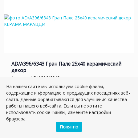
AD/A396/6343 Гран Пале 25x40 керамический
декор
Артикул:
AD/A396/6343
Размер: 40*25 см
На нашем сайте мы используем cookie файлы,
Вес: 1.512 кг
содержащие информацию о предыдущих посещениях веб-
сайта. Данные обрабатываются для улучшения качества
Плиток в упаковке:
10
шт
работы нашего веб-сайта. Если вы не хотите
использовать cookie файлы, измените настройки
500.20 руб.
браузера.
Понятно
шт.
–
+