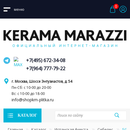
0
меню
+7(495) 672-34-08
+7(964) 777-79-22
г. Москва, Шоссе Энтузиастов, д. 54
Пн-Сб: с 10-00 до 20-00
Вс: с 10-00 до 18-00
info@shopkm-plitka.ru
КАТАЛОГ
Главная
Каталог
Испанская фиеста
Сибелес
SG4