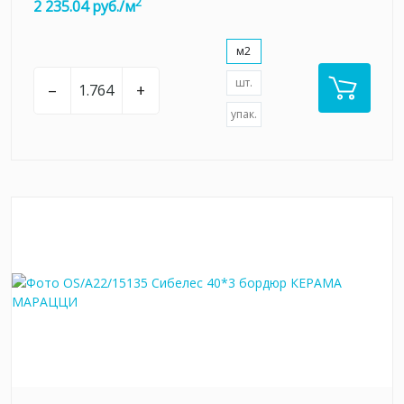
2
2 235.04 руб./м
м2
шт.
–
+
упак.