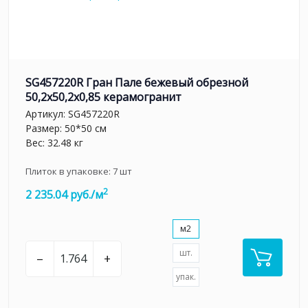
SG457220R Гран Пале бежевый обрезной
50,2x50,2x0,85 керамогранит
Артикул:
SG457220R
Размер: 50*50 см
Вес: 32.48 кг
Плиток в упаковке:
7
шт
2
2 235.04 руб./м
м2
шт.
–
+
упак.