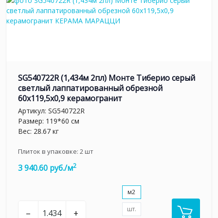
SG540722R (1,434м 2пл) Монте Тиберио серый
светлый лаппатированный обрезной
60x119,5x0,9 керамогранит
Артикул:
SG540722R
Размер: 119*60 см
Вес: 28.67 кг
Плиток в упаковке:
2
шт
2
3 940.60 руб./м
м2
шт.
–
+