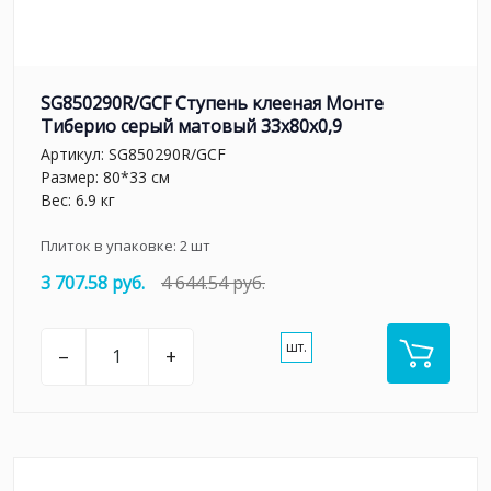
SG850290R/GCF Ступень клееная Монте
Тиберио серый матовый 33x80x0,9
Артикул:
SG850290R/GCF
Размер: 80*33 см
Вес: 6.9 кг
Плиток в упаковке:
2
шт
3 707.58 руб.
4 644.54 руб.
шт.
–
+