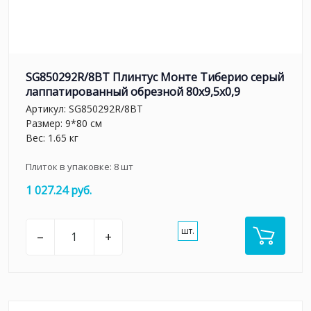
SG850292R/8BT Плинтус Монте Тиберио серый
лаппатированный обрезной 80x9,5x0,9
Артикул:
SG850292R/8BT
Размер: 9*80 см
Вес: 1.65 кг
Плиток в упаковке:
8
шт
1 027.24 руб.
шт.
–
+