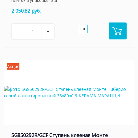
Плиток в упаковке:
6
шт
2 050.82 руб.
шт.
–
+
Акция
SG850292R/GCF Ступень клееная Монте