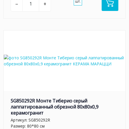
шт.
–
+
SG850292R Монте Тиберио серый
лаппатированный обрезной 80x80x0,9
керамогранит
Артикул:
SG850292R
Размер: 80*80 см