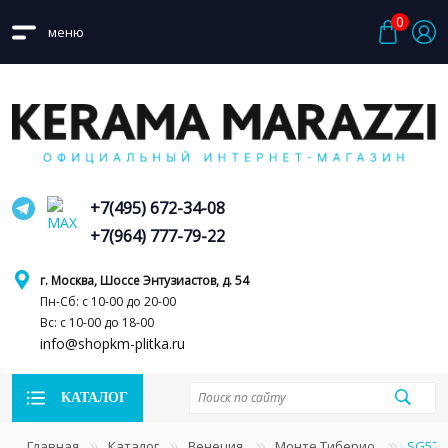
0
меню
+7(495) 672-34-08
+7(964) 777-79-22
г. Москва, Шоссе Энтузиастов, д. 54
Пн-Сб: с 10-00 до 20-00
Вс: с 10-00 до 18-00
info@shopkm-plitka.ru
КАТАЛОГ
Главная
Каталог
Венеция
Монте Тиберио
SG572