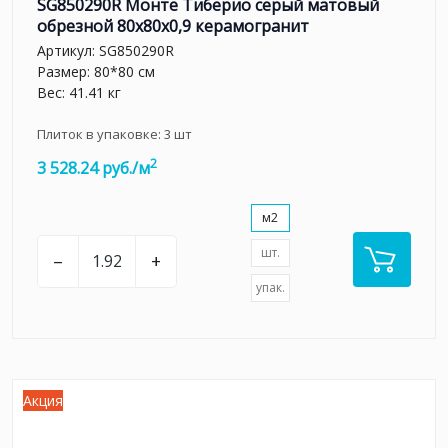
SG850290R Монте Тиберио серый матовый
обрезной 80x80x0,9 керамогранит
Артикул:
SG850290R
Размер: 80*80 см
Вес: 41.41 кг
Плиток в упаковке:
3
шт
2
3 528.24 руб./м
м2
шт.
–
+
упак.
Акция