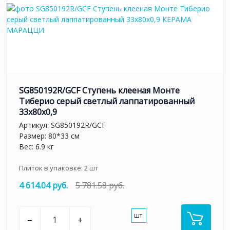
SG850192R/GCF Ступень клееная Монте
Тиберио серый светлый лаппатированный
33x80x0,9
Артикул:
SG850192R/GCF
Размер: 80*33 см
Вес: 6.9 кг
Плиток в упаковке:
2
шт
4 614.04 руб.
5 781.58 руб.
шт.
–
+