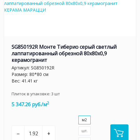
SG850192R Монте Тиберио серый светлый
лаппатированный обрезной 80x80x0,9
керамогранит
Артикул:
SG850192R
Размер: 80*80 см
Вес: 41.41 кг
Плиток в упаковке:
3
шт
2
5 347.26 руб./м
м2
шт.
–
+