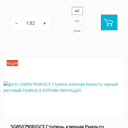
м2
шт.
–
+
упак.
Акция
SG850790R/GCF Ступень клееная Риальто