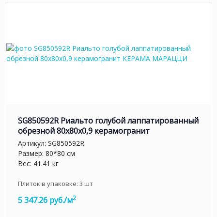
SG850592R Риальто голубой лаппатированный
обрезной 80x80x0,9 керамогранит
Артикул:
SG850592R
Размер: 80*80 см
Вес: 41.41 кг
Плиток в упаковке:
3
шт
2
5 347.26 руб./м