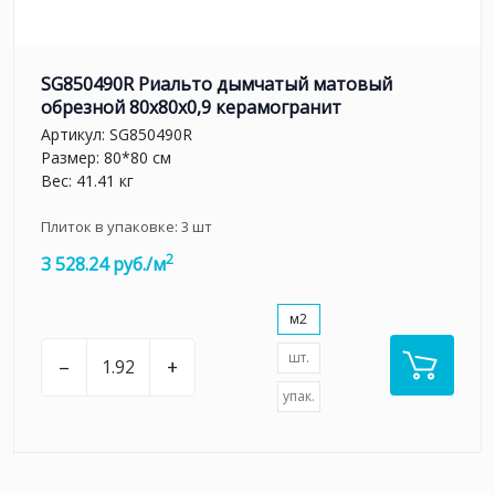
SG850490R Риальто дымчатый матовый
обрезной 80x80x0,9 керамогранит
Артикул:
SG850490R
Размер: 80*80 см
Вес: 41.41 кг
Плиток в упаковке:
3
шт
2
3 528.24 руб./м
м2
шт.
–
+
упак.