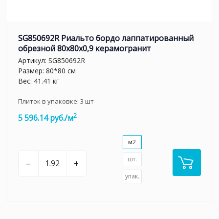
SG850692R Риальто бордо лаппатированный
обрезной 80x80x0,9 керамогранит
Артикул:
SG850692R
Размер: 80*80 см
Вес: 41.41 кг
Плиток в упаковке:
3
шт
2
5 596.14 руб./м
м2
шт.
–
+
упак.