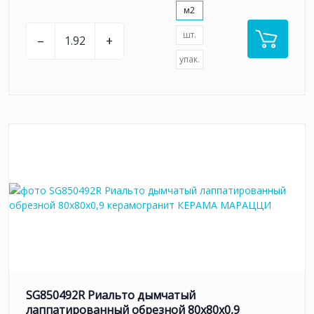
м2
шт.
–
+
упак.
SG850492R Риальто дымчатый
лаппатированный обрезной 80x80x0,9