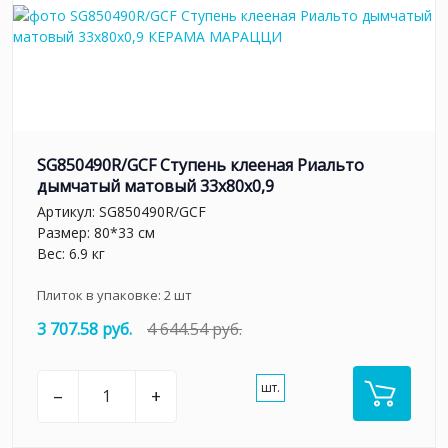
SG850490R/GCF Ступень клееная Риальто
дымчатый матовый 33x80x0,9
Артикул:
SG850490R/GCF
Размер: 80*33 см
Вес: 6.9 кг
Плиток в упаковке:
2
шт
3 707.58 руб.
4 644.54 руб.
шт.
–
+