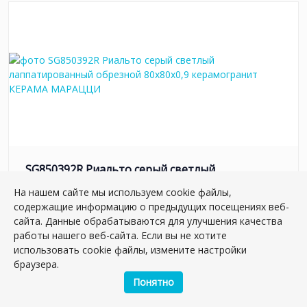
SG850392R Риальто серый светлый
лаппатированный обрезной 80x80x0,9
На нашем сайте мы используем cookie файлы,
керамогранит
содержащие информацию о предыдущих посещениях веб-
Артикул:
SG850392R
сайта. Данные обрабатываются для улучшения качества
Размер: 80*80 см
работы нашего веб-сайта. Если вы не хотите
Вес: 41.41 кг
использовать cookie файлы, измените настройки
браузера.
Плиток в упаковке:
3
шт
Понятно
2
5 347.26 руб./м