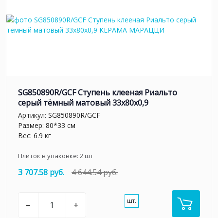
SG850890R/GCF Ступень клееная Риальто
серый тёмный матовый 33x80x0,9
Артикул:
SG850890R/GCF
Размер: 80*33 см
Вес: 6.9 кг
Плиток в упаковке:
2
шт
3 707.58 руб.
4 644.54 руб.
шт.
–
+