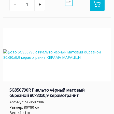
шт.
–
+
SG850790R Риальто чёрный матовый
обрезной 80x80x0,9 керамогранит
Артикул:
SG850790R
Размер: 80*80 см
Вес: 41.41 кг