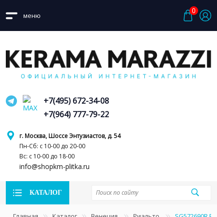
0
меню
+7(495) 672-34-08
+7(964) 777-79-22
г. Москва, Шоссе Энтузиастов, д. 54
Пн-Сб: с 10-00 до 20-00
Вс: с 10-00 до 18-00
info@shopkm-plitka.ru
КАТАЛОГ
Главная
Каталог
Венеция
Риальто
SG572690R Р