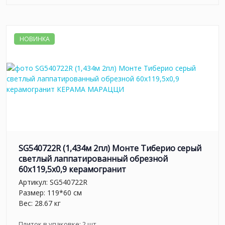
НОВИНКА
SG540722R (1,434м 2пл) Монте Тиберио серый
светлый лаппатированный обрезной
60x119,5x0,9 керамогранит
Артикул:
SG540722R
Размер: 119*60 см
Вес: 28.67 кг
Плиток в упаковке:
2
шт