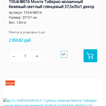
T054/48016 Монте Тиберио мозаичный
бежевый светлый глянцевый 37,5x35x1 декор
Артикул:
T054/48016
Размер: 35*37 см
Вес: 1.84 кг
Плиток в упаковке:
6
шт
2 050.82 руб.
шт.
–
+
Акция