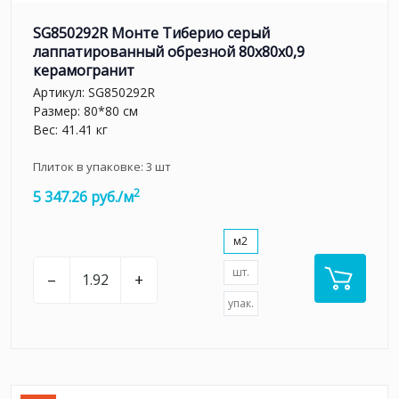
SG850292R Монте Тиберио серый
лаппатированный обрезной 80x80x0,9
керамогранит
Артикул:
SG850292R
Размер: 80*80 см
Вес: 41.41 кг
Плиток в упаковке:
3
шт
2
5 347.26 руб./м
м2
шт.
–
+
упак.