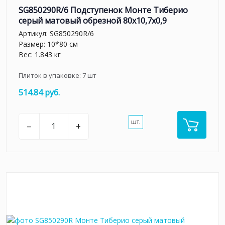
SG850290R/6 Подступенок Монте Тиберио
серый матовый обрезной 80x10,7x0,9
Артикул:
SG850290R/6
Размер: 10*80 см
Вес: 1.843 кг
Плиток в упаковке:
7
шт
514.84 руб.
шт.
–
+