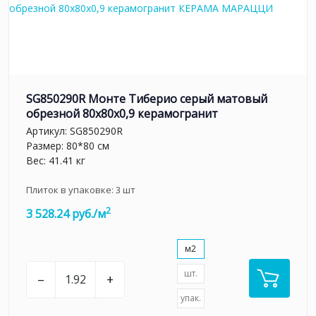
SG850290R Монте Тиберио серый матовый
обрезной 80x80x0,9 керамогранит
Артикул:
SG850290R
Размер: 80*80 см
Вес: 41.41 кг
Плиток в упаковке:
3
шт
2
3 528.24 руб./м
м2
шт.
–
+
упак.