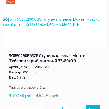
Акция
SG850290R/GCF Ступень клееная Монте
Тиберио серый матовый 33x80x0,9
Артикул:
SG850290R/GCF
Размер: 80*33 см
Вес: 6.9 кг
Плиток в упаковке:
2
шт
3 707.58 руб.
4 644.54 руб.