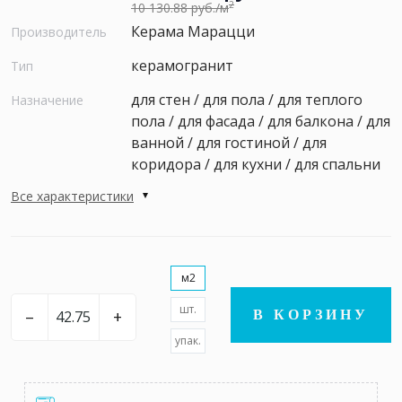
2
10 130.88 руб./м
Керама Марацци
Производитель
керамогранит
Тип
для стен / для пола / для теплого
Назначение
пола / для фасада / для балкона / для
ванной / для гостиной / для
коридора / для кухни / для спальни
Все характеристики
м2
шт.
–
+
В КОРЗИНУ
упак.