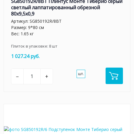
SG850192R/8BT Плинтус Монте Тиберио серый
светлый лаппатированный обрезной
80x9,5x0,9
Артикул:
SG850192R/8BT
Размер: 9*80 см
Вес: 1.65 кг
Плиток в упаковке:
8
шт
1 027.24 руб.
шт.
–
+