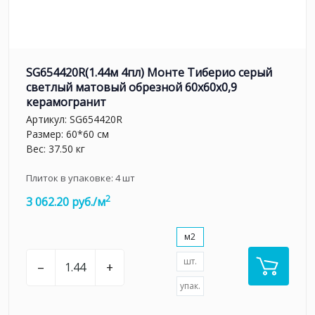
SG654420R(1.44м 4пл) Монте Тиберио серый
светлый матовый обрезной 60x60x0,9
керамогранит
Артикул:
SG654420R
Размер: 60*60 см
Вес: 37.50 кг
Плиток в упаковке:
4
шт
2
3 062.20 руб./м
м2
шт.
–
+
упак.