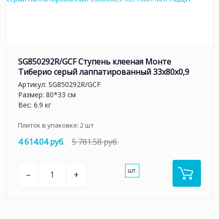
SG850292R/GCF Ступень клееная Монте
Тиберио серый лаппатированный 33x80x0,9
Артикул:
SG850292R/GCF
Размер: 80*33 см
Вес: 6.9 кг
Плиток в упаковке:
2
шт
4 614.04 руб.
5 781.58 руб.
шт.
–
+