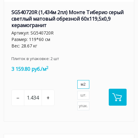
SG540720R (1,434м 2пл) Монте Тиберио серый
светлый матовый обрезной 60x119,5x0,9
керамогранит
Артикул:
SG540720R
Размер: 119*60 см
Вес: 28.67 кг
Плиток в упаковке:
2
шт
2
3 159.80 руб./м
м2
шт.
–
+
упак.