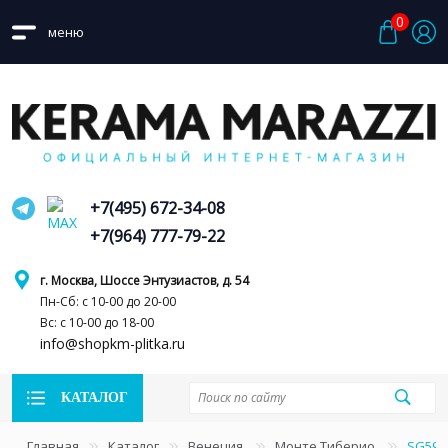
0
меню
+7(495) 672-34-08
+7(964) 777-79-22
г. Москва, Шоссе Энтузиастов, д. 54
Пн-Сб: с 10-00 до 20-00
Вс: с 10-00 до 18-00
info@shopkm-plitka.ru
КАТАЛОГ
Главная
Каталог
Венеция
Монте Тиберио
SG593