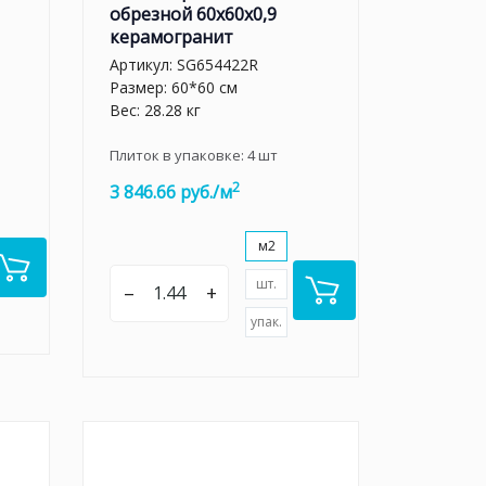
обрезной 60x60x0,9
керамогранит
Артикул:
SG654422R
Размер: 60*60 см
Вес: 28.28 кг
Плиток в упаковке:
4
шт
2
3 846.66 руб./м
м2
шт.
–
+
упак.