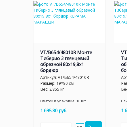
VT/B654/48010R Монте
VT
Тиберио 3 глянцевый
Ти
обрезной 80x19,8x1
об
бордюр
бо
Артикул:
VT/B654/48010R
Ар
Размер: 19*80 см
Ра
Вес: 2.855 кг
Вес
Плиток в упаковке:
10
шт
Пл
1 695.80 руб.
1 