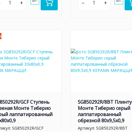
шт.
шт.
–
+
–
+
я
850292R/GCF Ступень
SG850292R/8BT Плинту
ееная Монте Тиберио
Монте Тиберио серый
рый лаппатированный
лаппатированный
x80x0,9
обрезной 80x9,5x0,9
тикул:
SG850292R/GCF
Артикул:
SG850292R/8BT