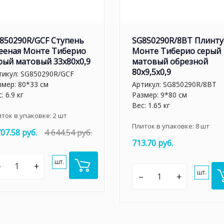
850290R/GCF Ступень
SG850290R/8BT Плинту
ееная Монте Тиберио
Монте Тиберио серый
рый матовый 33x80x0,9
матовый обрезной
80x9,5x0,9
тикул:
SG850290R/GCF
змер: 80*33 см
Артикул:
SG850290R/8BT
: 6.9 кг
Размер: 9*80 см
Вес: 1.65 кг
иток в упаковке:
2
шт
Плиток в упаковке:
8
шт
707.58 руб.
4 644.54 руб.
713.70 руб.
шт.
–
+
шт.
–
+