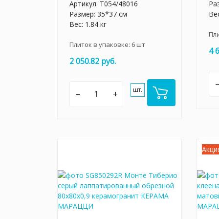
Артикул:
T054/48016
Ра
Размер: 35*37 см
Вес
Вес: 1.84 кг
Пл
Плиток в упаковке:
6
шт
4 
2 050.82 руб.
шт.
–
+
Акци