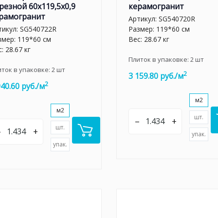
резной 60x119,5x0,9
керамогранит
рамогранит
Артикул:
SG540720R
тикул:
SG540722R
Размер: 119*60 см
змер: 119*60 см
Вес: 28.67 кг
: 28.67 кг
Плиток в упаковке:
2
шт
иток в упаковке:
2
шт
2
3 159.80 руб./м
2
940.60 руб./м
м2
м2
шт.
–
+
шт.
–
+
упак.
упак.