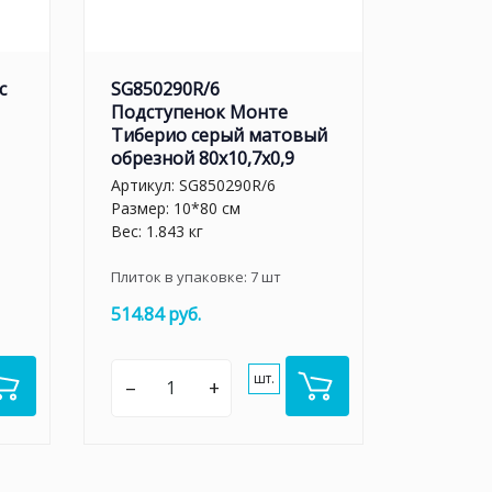
с
SG850290R/6
Подступенок Монте
Тиберио серый матовый
обрезной 80x10,7x0,9
Артикул:
SG850290R/6
Размер: 10*80 см
Вес: 1.843 кг
Плиток в упаковке:
7
шт
514.84 руб.
шт.
–
+