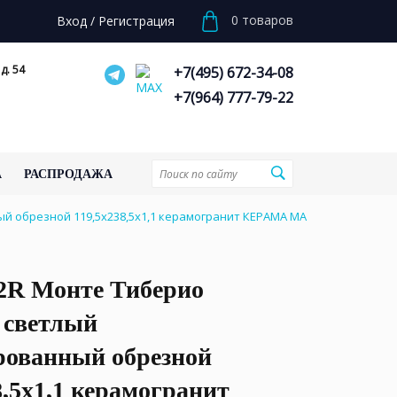
0
товаров
Вход
/
Регистрация
д. 54
+7(495) 672-34-08
+7(964) 777-79-22
А
РАСПРОДАЖА
й обрезной 119,5x238,5x1,1 керамогранит КЕРАМА МАРАЦЦИ
2R Монте Тиберио
 светлый
рованный обрезной
8,5x1,1 керамогранит