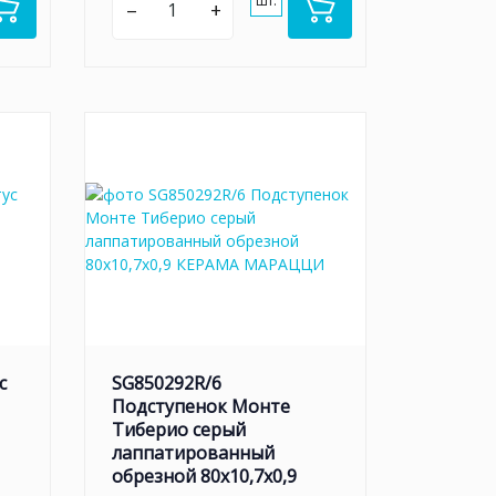
шт.
–
+
с
SG850292R/6
Подступенок Монте
Тиберио серый
лаппатированный
обрезной 80x10,7x0,9