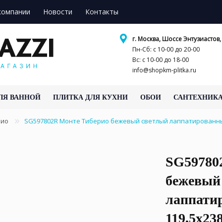
компании
Новости
Контакты
г. Москва, Шоссе Энтузиастов, 
Пн-Сб: с 10-00 до 20-00
Вс: с 10-00 до 18-00
info@shopkm-plitka.ru
ЛЯ ВАННОЙ
ПЛИТКА ДЛЯ КУХНИ
ОБОИ
САНТЕХНИК
рио
SG597802R Монте Тиберио бежевый светлый лаппатированны
SG59780
бежевый
лаппати
119,5x23