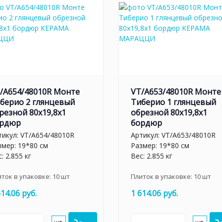
/A654/48010R Монте
VT/A653/48010R Монте
берио 2 глянцевый
Тиберио 1 глянцевый
резной 80x19,8x1
обрезной 80x19,8x1
рдюр
бордюр
тикул:
VT/A654/48010R
Артикул:
VT/A653/48010R
змер: 19*80 см
Размер: 19*80 см
: 2.855 кг
Вес: 2.855 кг
иток в упаковке:
10
шт
Плиток в упаковке:
10
шт
614.06 руб.
1 614.06 руб.