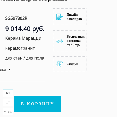
Дизайн
SG597802R
в подарок
9 014.40 руб.
Бесплатная
Керама Марацци
доставка
от 50 т.р.
керамогранит
для стен / для пола
Скидки
тики
м2
шт.
В КОРЗИНУ
упак.