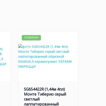
НОВИНКА
SG654422R (1,44м 4пл)
Монте Тиберио серый
светлый
лаппатированный