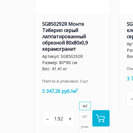
SG850292R Монте
SG
Тиберио серый
кл
лаппатированный
се
обрезной 80x80x0,9
Ар
керамогранит
Ра
Артикул:
SG850292R
Вес
Размер: 80*80 см
Вес: 41.41 кг
Пл
3 
Плиток в упаковке:
3
шт
2
5 347.26 руб./м
м2
шт.
–
+
упак.