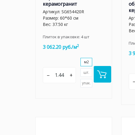
керамогранит
об
ке
Артикул:
SG654420R
Размер: 60*60 см
Ар
Вес: 37.50 кг
Ра
Вес
Плиток в упаковке:
4
шт
Пл
2
3 062.20 руб./м
3 
м2
шт.
–
+
упак.