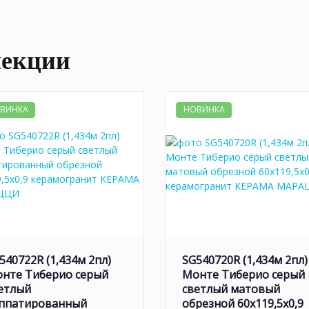
лекции
ВИНКА
НОВИНКА
540722R (1,434м 2пл)
SG540720R (1,434м 2пл)
нте Тиберио серый
Монте Тиберио серый
етлый
светлый матовый
ппатированный
обрезной 60x119,5x0,9