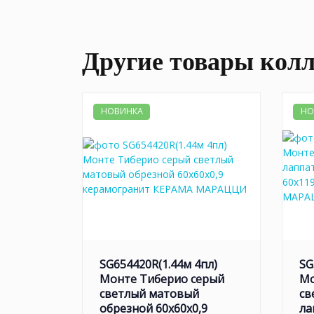
Другие товары кол
НОВИНКА
НО
SG654420R(1.44м 4пл)
SG
Монте Тиберио серый
Мо
светлый матовый
св
обрезной 60x60x0,9
ла