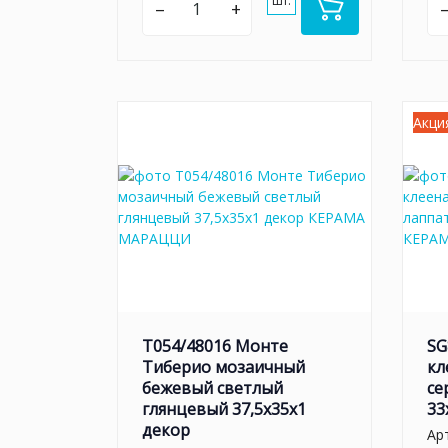
шт.
–
+
Акци
T054/48016 Монте
SG
Тиберио мозаичный
кл
бежевый светлый
се
глянцевый 37,5x35x1
33
декор
Ар