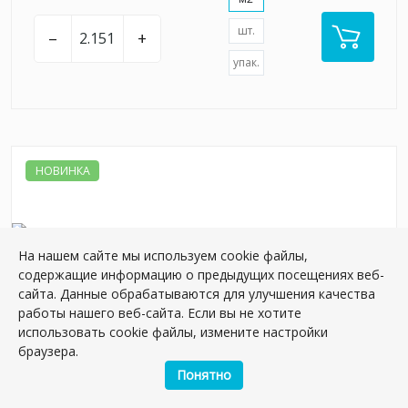
шт.
–
+
упак.
НОВИНКА
На нашем сайте мы используем cookie файлы,
содержащие информацию о предыдущих посещениях веб-
сайта. Данные обрабатываются для улучшения качества
работы нашего веб-сайта. Если вы не хотите
использовать cookie файлы, измените настройки
браузера.
KM6012B0161R Таделакт синий матовый
Понятно
обрезной 60x119,5x0,9 керамическая плитка