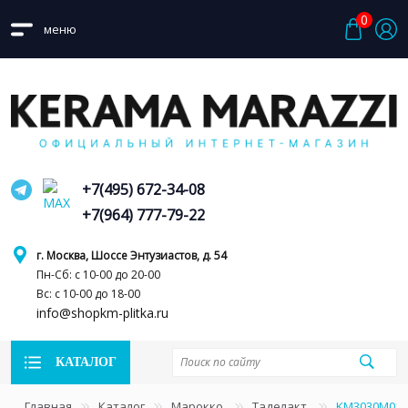
0
меню
+7(495) 672-34-08
+7(964) 777-79-22
г. Москва, Шоссе Энтузиастов, д. 54
Пн-Сб: с 10-00 до 20-00
Вс: с 10-00 до 18-00
info@shopkm-plitka.ru
КАТАЛОГ
Главная
Каталог
Марокко
Таделакт
KM3030M013