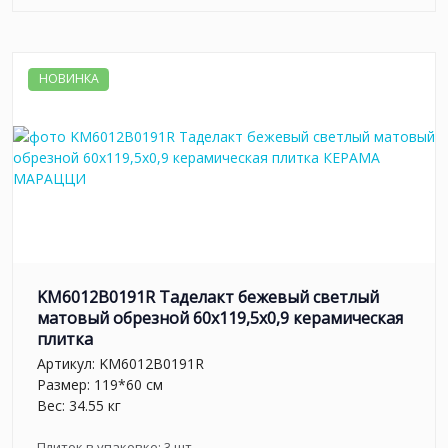
НОВИНКА
KM6012B0191R Таделакт бежевый светлый
матовый обрезной 60x119,5x0,9 керамическая
плитка
Артикул:
KM6012B0191R
Размер: 119*60 см
Вес: 34.55 кг
Плиток в упаковке:
3
шт