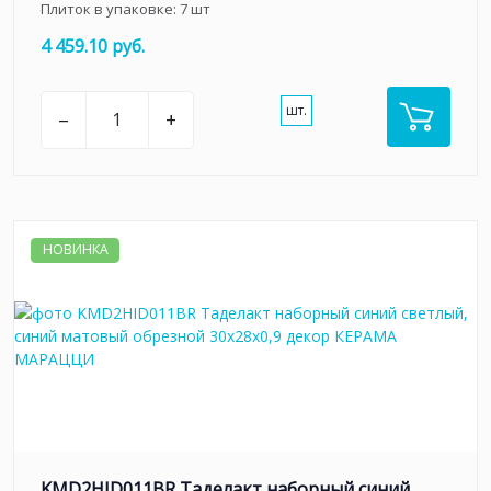
Плиток в упаковке:
7
шт
4 459.10 руб.
шт.
–
+
НОВИНКА
KMD2HID011BR Таделакт наборный синий