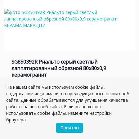
SG850392R Риальто серый светлый
лаппатированный обрезной 80x80x0,9
керамогранит
Артикул:
SG850392R
На нашем сайте мы используем cookie файлы,
Размер: 80*80 см
содержащие информацию о предыдущих посещениях веб-
Вес: 41.41 кг
сайта. Данные обрабатываются для улучшения качества
работы нашего веб-сайта. Если вы не хотите
Плиток в упаковке:
3
шт
использовать cookie файлы, измените настройки
2
5 347.26 руб./м
браузера.
Понятно
м2