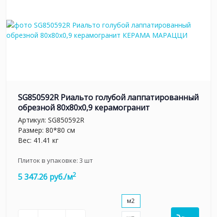
SG850592R Риальто голубой лаппатированный
обрезной 80x80x0,9 керамогранит
Артикул:
SG850592R
Размер: 80*80 см
Вес: 41.41 кг
Плиток в упаковке:
3
шт
2
5 347.26 руб./м
м2