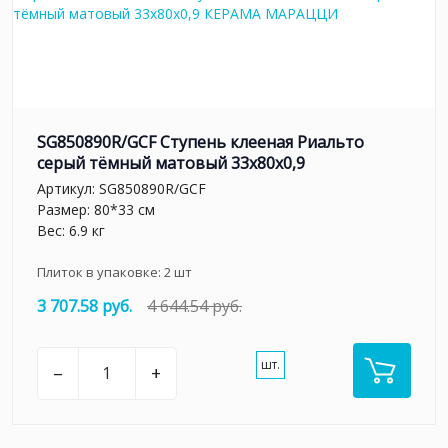
SG850890R/GCF Ступень клееная Риальто
серый тёмный матовый 33x80x0,9
Артикул:
SG850890R/GCF
Размер: 80*33 см
Вес: 6.9 кг
Плиток в упаковке:
2
шт
3 707.58 руб.
4 644.54 руб.
шт.
–
+