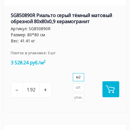
SG850890R Риальто серый тёмный матовый
обрезной 80x80x0,9 керамогранит
Артикул:
SG850890R
Размер: 80*80 см
Вес: 41.41 кг
Плиток в упаковке:
3
шт
2
3 528.24 руб./м
м2
шт.
–
+
упак.