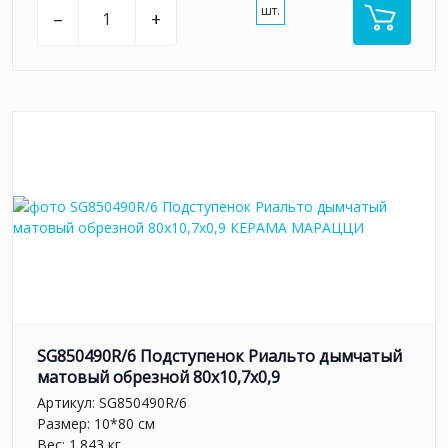
шт.
–
+
SG850490R/6 Подступенок Риальто дымчатый
матовый обрезной 80x10,7x0,9
Артикул:
SG850490R/6
Размер: 10*80 см
Вес: 1.843 кг