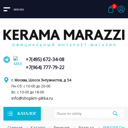
0
меню
+7(495) 672-34-08
+7(964) 777-79-22
г. Москва, Шоссе Энтузиастов, д. 54
Пн-Сб: с 10-00 до 20-00
Вс: с 10-00 до 18-00
info@shopkm-plitka.ru
КАТАЛОГ
Главная
Каталог
Венеция
Риальто
FME025R Плин