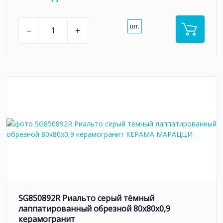
шт.
–
+
SG850892R Риальто серый тёмный
лаппатированный обрезной 80x80x0,9
керамогранит