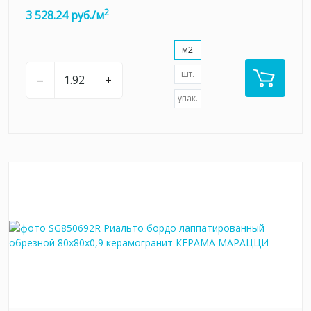
2
3 528.24 руб./м
м2
шт.
–
+
упак.