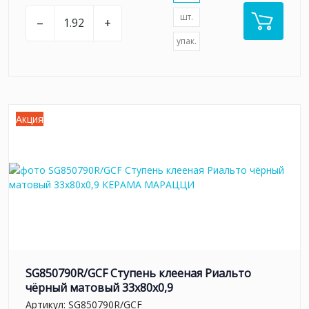
шт.
–
+
упак.
Акция
SG850790R/GCF Ступень клееная Риальто
чёрный матовый 33x80x0,9
Артикул:
SG850790R/GCF