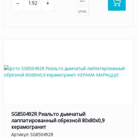
шт.
–
+
упак.
SG850492R Риальто дымчатый
лаппатированный обрезной 80x80x0,9
керамогранит
Артикул:
SG850492R