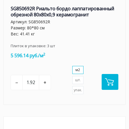
SG850692R Риальто бордо лаппатированный
обрезной 80x80x0,9 керамогранит
Артикул:
SG850692R
Размер: 80*80 см
Вес: 41.41 кг
Плиток в упаковке:
3
шт
2
5 596.14 руб./м
м2
шт.
–
+
упак.