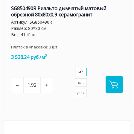
SG850490R Риальто дымчатый матовый
обрезной 80x80x0,9 керамогранит
Артикул:
SG850490R
Размер: 80*80 см
Вес: 41.41 кг
Плиток в упаковке:
3
шт
2
3 528.24 руб./м
м2
шт.
–
+
упак.