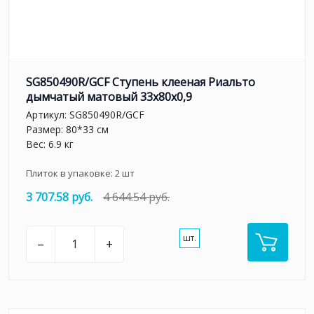
SG850490R/GCF Ступень клееная Риальто
дымчатый матовый 33x80x0,9
Артикул:
SG850490R/GCF
Размер: 80*33 см
Вес: 6.9 кг
Плиток в упаковке:
2
шт
3 707.58 руб.
4 644.54 руб.
шт.
–
+