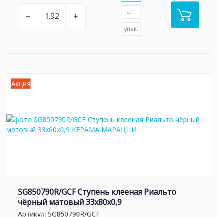
шт.
–
+
упак.
Акция
SG850790R/GCF Ступень клееная Риальто
чёрный матовый 33x80x0,9
Артикул:
SG850790R/GCF