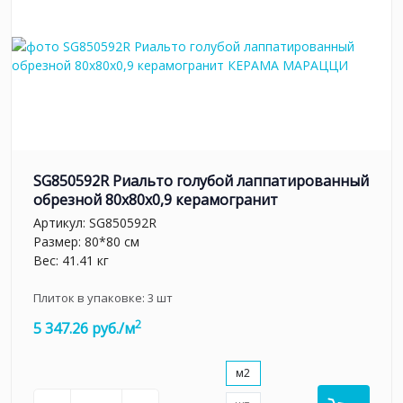
SG850592R Риальто голубой лаппатированный
обрезной 80x80x0,9 керамогранит
Артикул:
SG850592R
Размер: 80*80 см
Вес: 41.41 кг
Плиток в упаковке:
3
шт
2
5 347.26 руб./м
м2