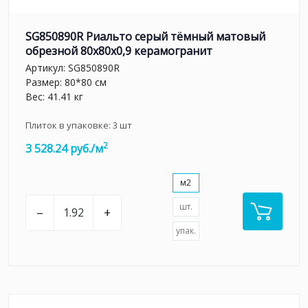
SG850890R Риальто серый тёмный матовый
обрезной 80x80x0,9 керамогранит
Артикул:
SG850890R
Размер: 80*80 см
Вес: 41.41 кг
Плиток в упаковке:
3
шт
2
3 528.24 руб./м
м2
шт.
–
+
упак.