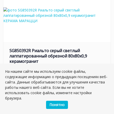
SG850392R Риальто серый светлый
лаппатированный обрезной 80x80x0,9
керамогранит
Артикул:
SG850392R
На нашем сайте мы используем cookie файлы,
Размер: 80*80 см
содержащие информацию о предыдущих посещениях веб-
Вес: 41.41 кг
сайта. Данные обрабатываются для улучшения качества
работы нашего веб-сайта. Если вы не хотите
Плиток в упаковке:
3
шт
использовать cookie файлы, измените настройки
2
5 347.26 руб./м
браузера.
Понятно
м2