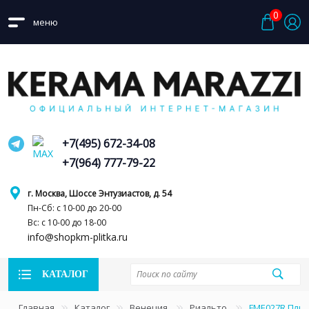
0
меню
+7(495) 672-34-08
+7(964) 777-79-22
г. Москва, Шоссе Энтузиастов, д. 54
Пн-Сб: с 10-00 до 20-00
Вс: с 10-00 до 18-00
info@shopkm-plitka.ru
КАТАЛОГ
Главная
Каталог
Венеция
Риальто
FME027R Плин