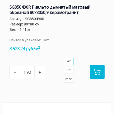
SG850490R Риальто дымчатый матовый
обрезной 80x80x0,9 керамогранит
Артикул:
SG850490R
Размер: 80*80 см
Вес: 41.41 кг
Плиток в упаковке:
3
шт
2
3 528.24 руб./м
м2
шт.
–
+
упак.