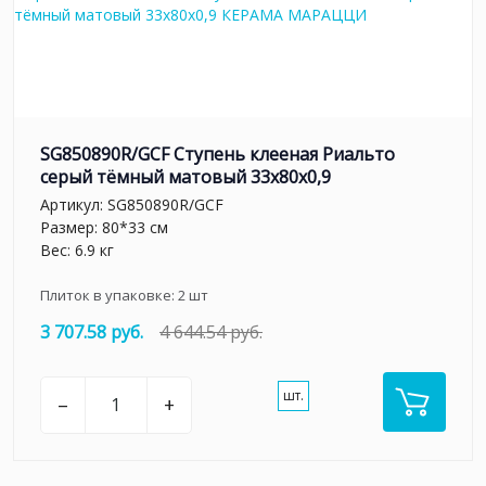
SG850890R/GCF Ступень клееная Риальто
серый тёмный матовый 33x80x0,9
Артикул:
SG850890R/GCF
Размер: 80*33 см
Вес: 6.9 кг
Плиток в упаковке:
2
шт
3 707.58 руб.
4 644.54 руб.
шт.
–
+