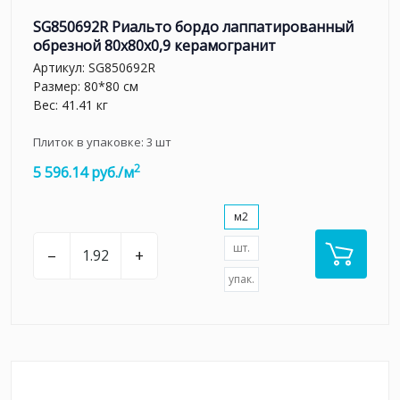
SG850692R Риальто бордо лаппатированный
обрезной 80x80x0,9 керамогранит
Артикул:
SG850692R
Размер: 80*80 см
Вес: 41.41 кг
Плиток в упаковке:
3
шт
2
5 596.14 руб./м
м2
шт.
–
+
упак.