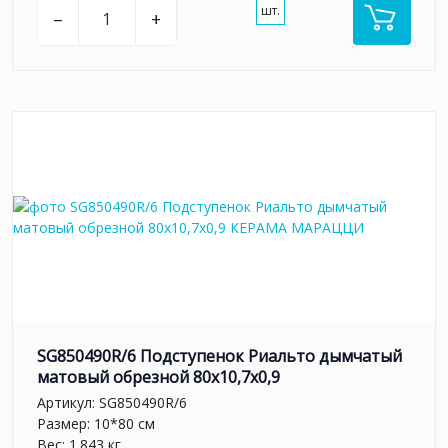
шт.
–
+
SG850490R/6 Подступенок Риальто дымчатый
матовый обрезной 80x10,7x0,9
Артикул:
SG850490R/6
Размер: 10*80 см
Вес: 1.843 кг