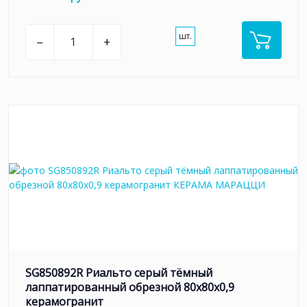
шт.
–
+
SG850892R Риальто серый тёмный
лаппатированный обрезной 80x80x0,9
керамогранит