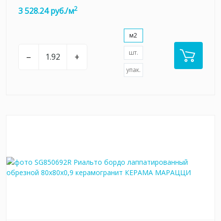
2
3 528.24 руб./м
м2
шт.
–
+
упак.