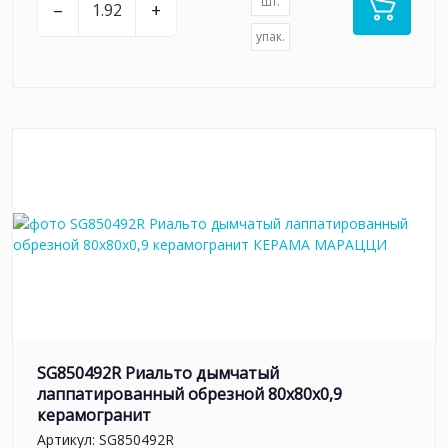
шт.
–
+
упак.
SG850492R Риальто дымчатый
лаппатированный обрезной 80x80x0,9
керамогранит
Артикул:
SG850492R