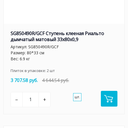
SG850490R/GCF Ступень клееная Риальто
дымчатый матовый 33x80x0,9
Артикул:
SG850490R/GCF
Размер: 80*33 см
Вес: 6.9 кг
Плиток в упаковке:
2
шт
3 707.58 руб.
4 644.54 руб.
шт.
–
+