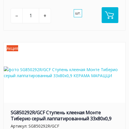
шт.
–
+
Акция
SG850292R/GCF Ступень клееная Монте
Тиберио серый лаппатированный 33x80x0,9
Артикул:
SG850292R/GCF