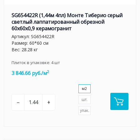
SG654422R (1,44м 4пл) Монте Тиберио серый
светлый лаппатированный обрезной
60x60x0,9 керамогранит
Артикул:
SG654422R
Размер: 60*60 см
Вес: 28.28 кг
Плиток в упаковке:
4
шт
2
3 846.66 руб./м
м2
шт.
–
+
упак.