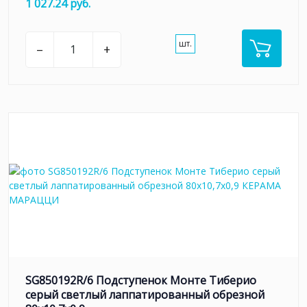
1 027.24 руб.
шт.
–
+
SG850192R/6 Подступенок Монте Тиберио
серый светлый лаппатированный обрезной