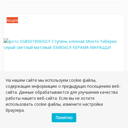
Акция
На нашем сайте мы используем cookie файлы,
SG850190R/GCF Ступень клееная Монте
содержащие информацию о предыдущих посещениях веб-
Тиберио серый светлый матовый 33x80x0,9
сайта. Данные обрабатываются для улучшения качества
Артикул:
SG850190R/GCF
работы нашего веб-сайта. Если вы не хотите
Размер: 80*33 см
использовать cookie файлы, измените настройки
Вес: 6.9 кг
браузера.
Понятно
Плиток в упаковке:
2
шт