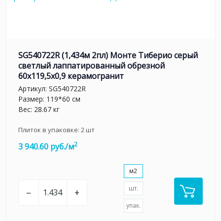
SG540722R (1,434м 2пл) Монте Тиберио серый
светлый лаппатированный обрезной
60x119,5x0,9 керамогранит
Артикул:
SG540722R
Размер: 119*60 см
Вес: 28.67 кг
Плиток в упаковке:
2
шт
2
3 940.60 руб./м
м2
шт.
–
+
упак.