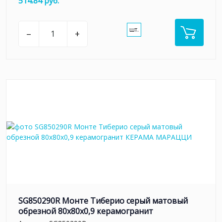
514.84 руб.
шт.
–
+
SG850290R Монте Тиберио серый матовый
обрезной 80x80x0,9 керамогранит