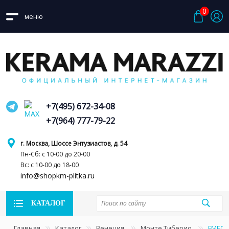
0
меню
+7(495) 672-34-08
+7(964) 777-79-22
г. Москва, Шоссе Энтузиастов, д. 54
Пн-Сб: с 10-00 до 20-00
Вс: с 10-00 до 18-00
info@shopkm-plitka.ru
КАТАЛОГ
Главная
Каталог
Венеция
Монте Тиберио
FME03