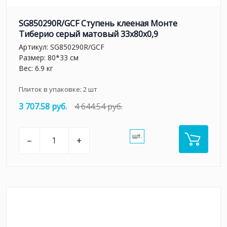
SG850290R/GCF Ступень клееная Монте
Тиберио серый матовый 33x80x0,9
Артикул:
SG850290R/GCF
Размер: 80*33 см
Вес: 6.9 кг
Плиток в упаковке:
2
шт
3 707.58 руб.
4 644.54 руб.
шт.
–
+