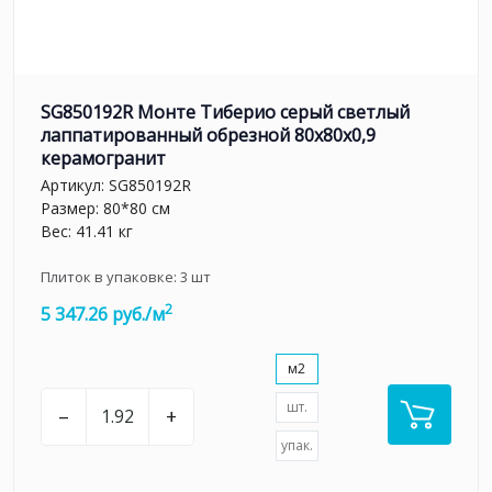
SG850192R Монте Тиберио серый светлый
лаппатированный обрезной 80x80x0,9
керамогранит
Артикул:
SG850192R
Размер: 80*80 см
Вес: 41.41 кг
Плиток в упаковке:
3
шт
2
5 347.26 руб./м
м2
шт.
–
+
упак.