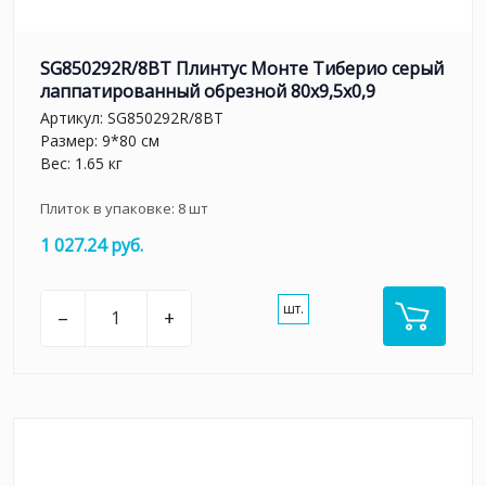
SG850292R/8BT Плинтус Монте Тиберио серый
лаппатированный обрезной 80x9,5x0,9
Артикул:
SG850292R/8BT
Размер: 9*80 см
Вес: 1.65 кг
Плиток в упаковке:
8
шт
1 027.24 руб.
шт.
–
+