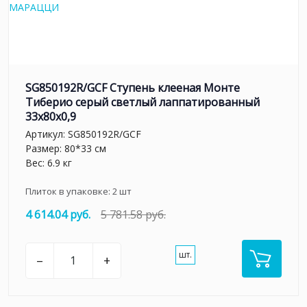
SG850192R/GCF Ступень клееная Монте
Тиберио серый светлый лаппатированный
33x80x0,9
Артикул:
SG850192R/GCF
Размер: 80*33 см
Вес: 6.9 кг
Плиток в упаковке:
2
шт
4 614.04 руб.
5 781.58 руб.
шт.
–
+