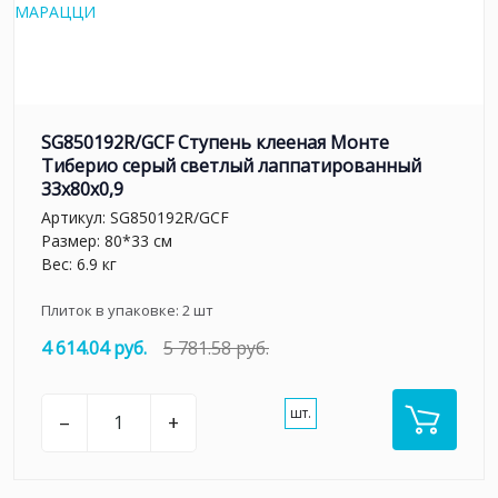
SG850192R/GCF Ступень клееная Монте
Тиберио серый светлый лаппатированный
33x80x0,9
Артикул:
SG850192R/GCF
Размер: 80*33 см
Вес: 6.9 кг
Плиток в упаковке:
2
шт
4 614.04 руб.
5 781.58 руб.
шт.
–
+