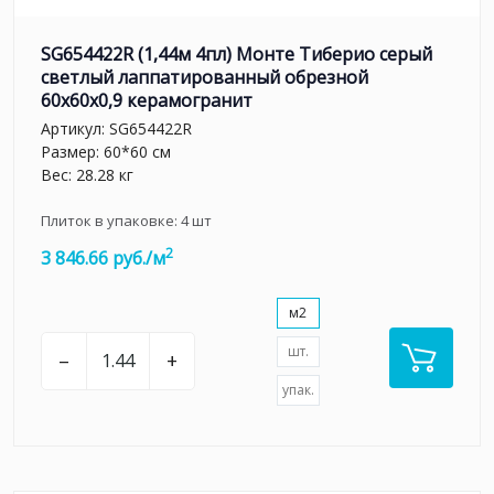
SG654422R (1,44м 4пл) Монте Тиберио серый
светлый лаппатированный обрезной
60x60x0,9 керамогранит
Артикул:
SG654422R
Размер: 60*60 см
Вес: 28.28 кг
Плиток в упаковке:
4
шт
2
3 846.66 руб./м
м2
шт.
–
+
упак.