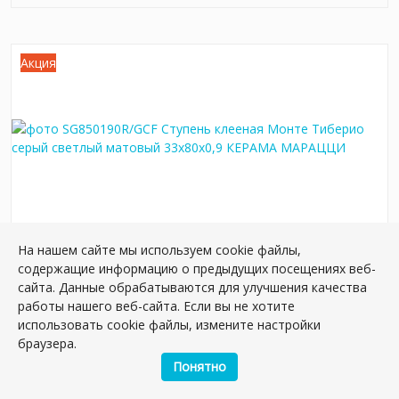
Акция
На нашем сайте мы используем cookie файлы,
SG850190R/GCF Ступень клееная Монте
содержащие информацию о предыдущих посещениях веб-
Тиберио серый светлый матовый 33x80x0,9
сайта. Данные обрабатываются для улучшения качества
Артикул:
SG850190R/GCF
работы нашего веб-сайта. Если вы не хотите
Размер: 80*33 см
использовать cookie файлы, измените настройки
Вес: 6.9 кг
браузера.
Понятно
Плиток в упаковке:
2
шт