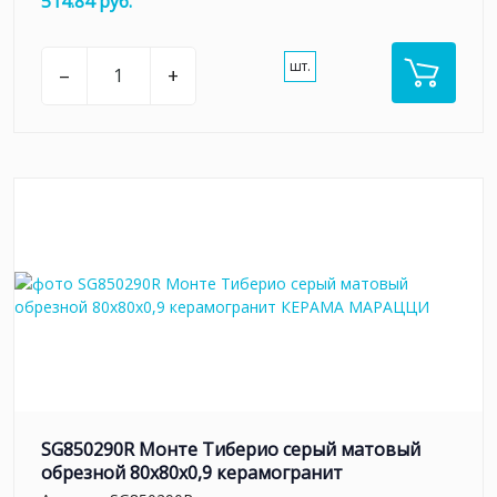
514.84 руб.
шт.
–
+
SG850290R Монте Тиберио серый матовый
обрезной 80x80x0,9 керамогранит