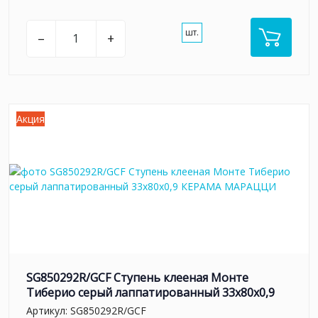
шт.
–
+
Акция
SG850292R/GCF Ступень клееная Монте
Тиберио серый лаппатированный 33x80x0,9
Артикул:
SG850292R/GCF