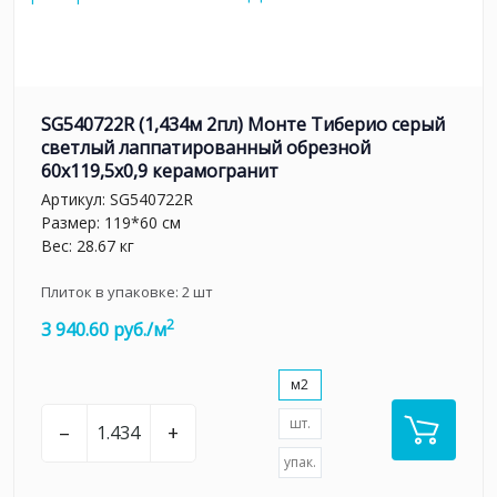
SG540722R (1,434м 2пл) Монте Тиберио серый
светлый лаппатированный обрезной
60x119,5x0,9 керамогранит
Артикул:
SG540722R
Размер: 119*60 см
Вес: 28.67 кг
Плиток в упаковке:
2
шт
2
3 940.60 руб./м
м2
шт.
–
+
упак.