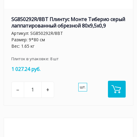
SG850292R/8BT Плинтус Монте Тиберио серый
лаппатированный обрезной 80x9,5x0,9
Артикул:
SG850292R/8BT
Размер: 9*80 см
Вес: 1.65 кг
Плиток в упаковке:
8
шт
1 027.24 руб.
шт.
–
+