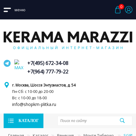
0
меню
+7(495) 672-34-08
+7(964) 777-79-22
г. Москва, Шоссе Энтузиастов, д. 54
Пн-Сб: с 10-00 до 20-00
Вс: с 10-00 до 18-00
info@shopkm-plitka.ru
КАТАЛОГ
Главная
Каталог
Венеция
Монте Тиберио
SG850