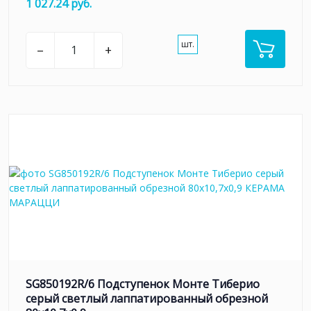
1 027.24 руб.
шт.
–
+
SG850192R/6 Подступенок Монте Тиберио
серый светлый лаппатированный обрезной