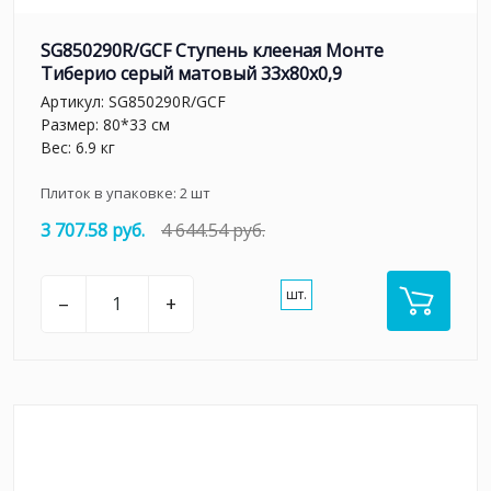
SG850290R/GCF Ступень клееная Монте
Тиберио серый матовый 33x80x0,9
Артикул:
SG850290R/GCF
Размер: 80*33 см
Вес: 6.9 кг
Плиток в упаковке:
2
шт
3 707.58 руб.
4 644.54 руб.
шт.
–
+