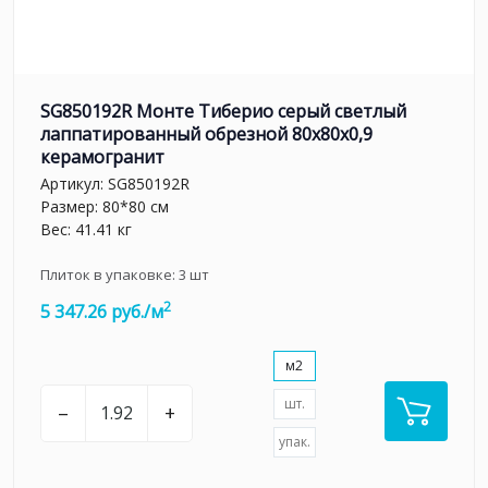
SG850192R Монте Тиберио серый светлый
лаппатированный обрезной 80x80x0,9
керамогранит
Артикул:
SG850192R
Размер: 80*80 см
Вес: 41.41 кг
Плиток в упаковке:
3
шт
2
5 347.26 руб./м
м2
шт.
–
+
упак.