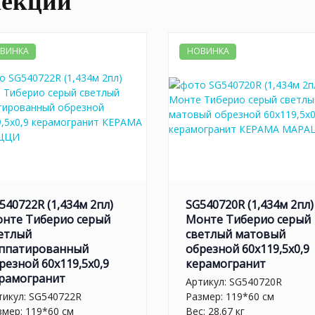
лекции
ВИНКА
НОВИНКА
540722R (1,434м 2пл)
SG540720R (1,434м 2пл)
нте Тиберио серый
Монте Тиберио серый
етлый
светлый матовый
ппатированный
обрезной 60x119,5x0,9
резной 60x119,5x0,9
керамогранит
рамогранит
Артикул:
SG540720R
тикул:
SG540722R
Размер: 119*60 см
змер: 119*60 см
Вес: 28.67 кг