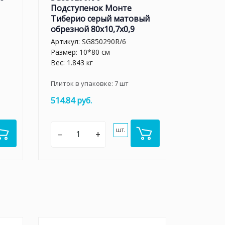
Подступенок Монте
Тиберио серый матовый
обрезной 80x10,7x0,9
Артикул:
SG850290R/6
Размер: 10*80 см
Вес: 1.843 кг
Плиток в упаковке:
7
шт
514.84 руб.
шт.
–
+