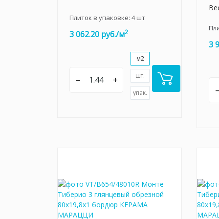
Вес
Плиток в упаковке:
4
шт
Пл
2
3 062.20 руб./м
3 
м2
шт.
–
+
упак.