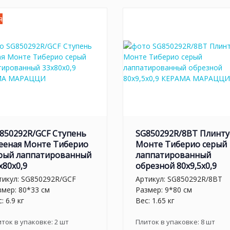
я
850292R/GCF Ступень
SG850292R/8BT Плинту
ееная Монте Тиберио
Монте Тиберио серый
рый лаппатированный
лаппатированный
x80x0,9
обрезной 80x9,5x0,9
тикул:
SG850292R/GCF
Артикул:
SG850292R/8BT
змер: 80*33 см
Размер: 9*80 см
: 6.9 кг
Вес: 1.65 кг
иток в упаковке:
2
шт
Плиток в упаковке:
8
шт