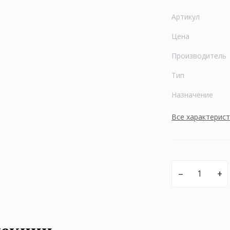
Артикул
Цена
Производитель
Тип
Назначение
Все характерис
–
+