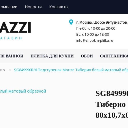
компании
Новости
Контакты
г. Москва, Шоссе Энтузиастов, 
Пн-Сб: с 10-00 до 20-00
Вс: с 10-00 до 18-00
info@shopkm-plitka.ru
ЛЯ ВАННОЙ
ПЛИТКА ДЛЯ КУХНИ
ОБОИ
САНТЕХНИК
рио
SG849990R/6 Подступенок Монте Тиберио белый матовый обр
SG84999
Тиберио
80x10,7x