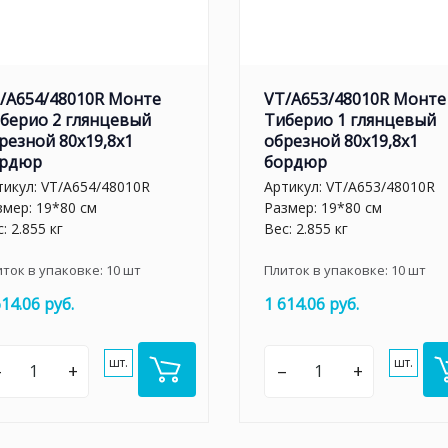
/A654/48010R Монте
VT/A653/48010R Монте
берио 2 глянцевый
Тиберио 1 глянцевый
резной 80x19,8x1
обрезной 80x19,8x1
рдюр
бордюр
тикул:
VT/A654/48010R
Артикул:
VT/A653/48010R
змер: 19*80 см
Размер: 19*80 см
: 2.855 кг
Вес: 2.855 кг
иток в упаковке:
10
шт
Плиток в упаковке:
10
шт
614.06 руб.
1 614.06 руб.
шт.
шт.
–
+
–
+