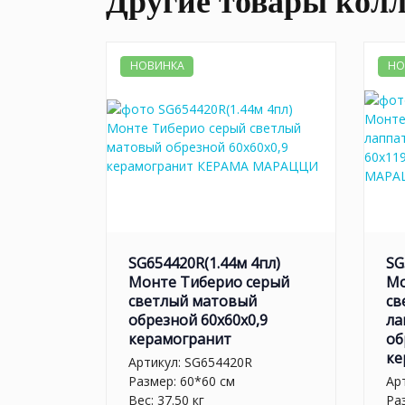
Другие товары кол
НОВИНКА
НО
SG654420R(1.44м 4пл)
SG
Монте Тиберио серый
Мо
светлый матовый
св
обрезной 60x60x0,9
ла
керамогранит
об
ке
Артикул:
SG654420R
Размер: 60*60 см
Ар
Вес: 37.50 кг
Ра