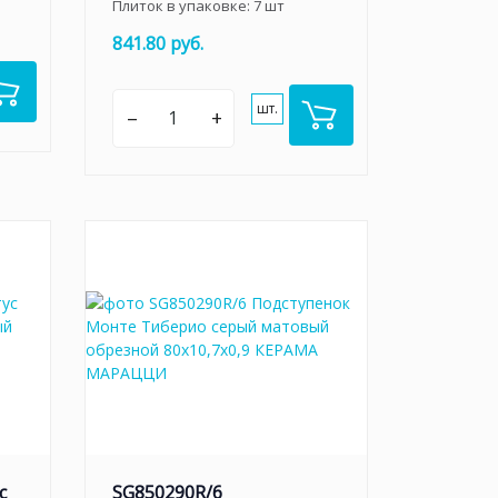
Плиток в упаковке:
7
шт
841.80 руб.
шт.
–
+
с
SG850290R/6