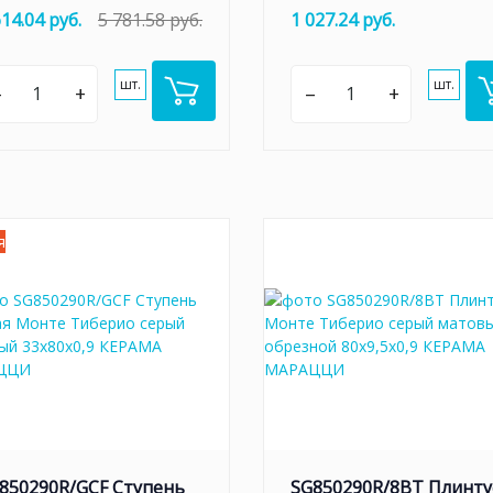
614.04 руб.
5 781.58 руб.
1 027.24 руб.
шт.
шт.
–
+
–
+
я
850290R/GCF Ступень
SG850290R/8BT Плинту