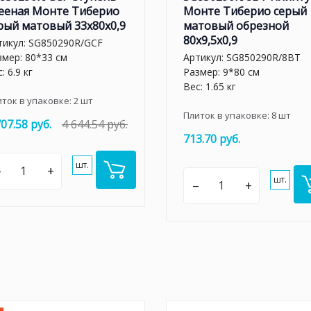
ееная Монте Тиберио
Монте Тиберио серый
рый матовый 33x80x0,9
матовый обрезной
80x9,5x0,9
тикул:
SG850290R/GCF
змер: 80*33 см
Артикул:
SG850290R/8BT
: 6.9 кг
Размер: 9*80 см
Вес: 1.65 кг
иток в упаковке:
2
шт
Плиток в упаковке:
8
шт
707.58 руб.
4 644.54 руб.
713.70 руб.
шт.
–
+
шт.
–
+