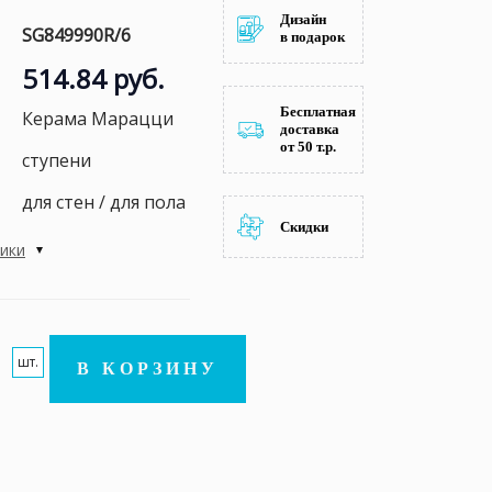
Дизайн
SG849990R/6
в подарок
514.84 руб.
Бесплатная
Керама Марацци
доставка
от 50 т.р.
ступени
для стен / для пола
Скидки
тики
шт.
В КОРЗИНУ