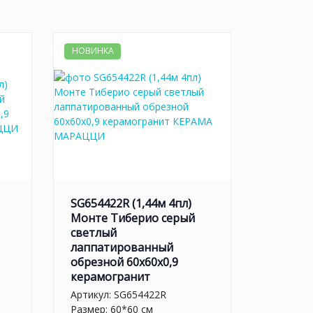
НОВИНКА
SG654422R (1,44м 4пл)
Монте Тиберио серый
светлый
лаппатированный
обрезной 60x60x0,9
керамогранит
Артикул:
SG654422R
Размер: 60*60 см