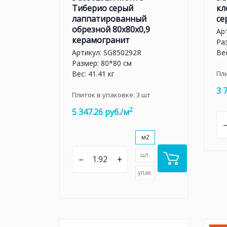
Тиберио серый
кл
лаппатированный
се
обрезной 80x80x0,9
Ар
керамогранит
Ра
Артикул:
SG850292R
Вес
Размер: 80*80 см
Вес: 41.41 кг
Пл
3 
Плиток в упаковке:
3
шт
2
5 347.26 руб./м
м2
шт.
–
+
упак.