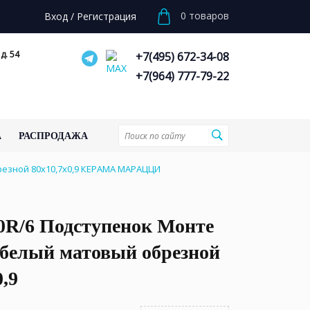
0
товаров
Вход
/
Регистрация
д. 54
+7(495) 672-34-08
+7(964) 777-79-22
А
РАСПРОДАЖА
езной 80x10,7x0,9 КЕРАМА МАРАЦЦИ
0R/6 Подступенок Монте
 белый матовый обрезной
0,9