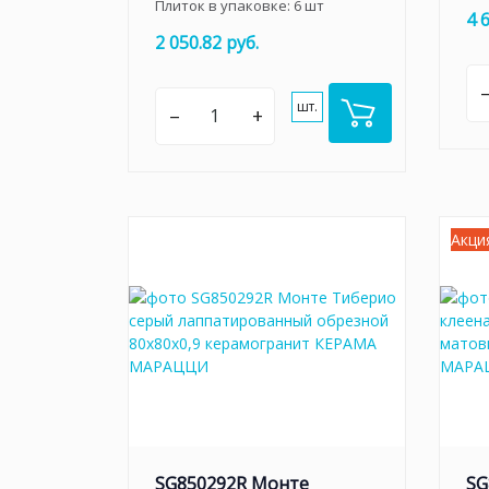
Плиток в упаковке:
6
шт
4 
2 050.82 руб.
шт.
–
+
Акци
SG850292R Монте
SG