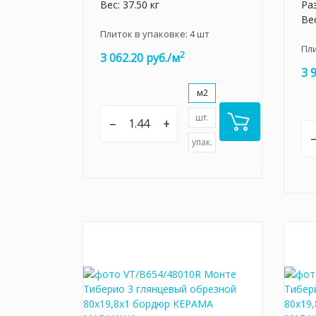
Вес: 37.50 кг
Ра
Вес
Плиток в упаковке:
4
шт
Пл
2
3 062.20 руб./м
3 
м2
шт.
–
+
упак.