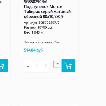
с
SG850290R/6
Подступенок Монте
Тиберио серый матовый
обрезной 80x10,7x0,9
Артикул:
SG850290R/6
Размер: 10*80 см
Вес: 1.843 кг
Плиток в упаковке:
7
шт
514.84 руб.
шт.
–
+