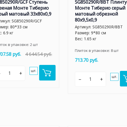
850290R/GCF Ступень
SG850290R/8BT Плинту
ееная Монте Тиберио
Монте Тиберио серый
рый матовый 33x80x0,9
матовый обрезной
80x9,5x0,9
тикул:
SG850290R/GCF
змер: 80*33 см
Артикул:
SG850290R/8BT
: 6.9 кг
Размер: 9*80 см
Вес: 1.65 кг
иток в упаковке:
2
шт
Плиток в упаковке:
8
шт
707.58 руб.
4 644.54 руб.
713.70 руб.
шт.
–
+
шт.
–
+