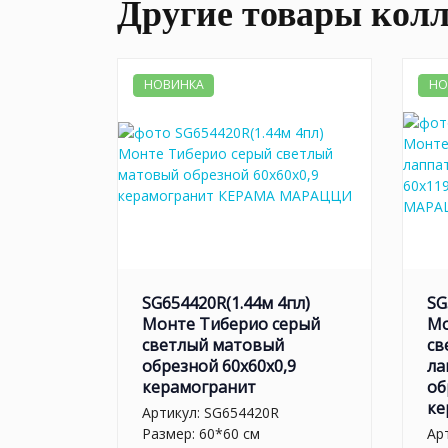
Другие товары кол
НОВИНКА
НО
SG654420R(1.44м 4пл)
SG
Монте Тиберио серый
Мо
светлый матовый
св
обрезной 60x60x0,9
ла
керамогранит
об
ке
Артикул:
SG654420R
Размер: 60*60 см
Ар