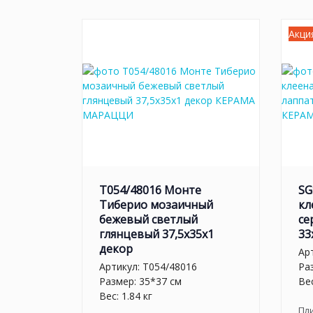
Акци
T054/48016 Монте
SG
Тиберио мозаичный
кл
бежевый светлый
се
глянцевый 37,5x35x1
33
декор
Ар
Артикул:
T054/48016
Ра
Размер: 35*37 см
Вес
Вес: 1.84 кг
Пл