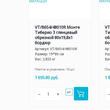
VT/B654/48010R Монте
VT
Тиберио 3 глянцевый
Ти
обрезной 80x19,8x1
об
бордюр
бо
Артикул:
VT/B654/48010R
Ар
Размер: 19*80 см
Ра
Вес: 2.855 кг
Вес
Плиток в упаковке:
10
шт
Пл
1 695.80 руб.
1 
шт.
–
+