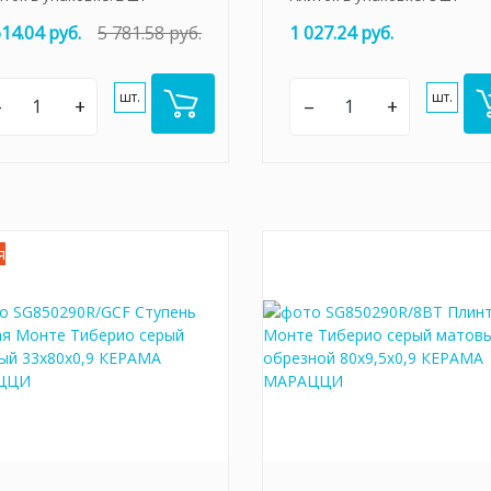
614.04 руб.
5 781.58 руб.
1 027.24 руб.
шт.
шт.
–
+
–
+
я