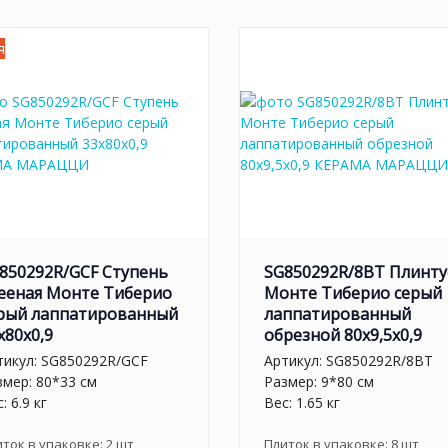
я
850292R/GCF Ступень
SG850292R/8BT Плинту
ееная Монте Тиберио
Монте Тиберио серый
рый лаппатированный
лаппатированный
x80x0,9
обрезной 80x9,5x0,9
тикул:
SG850292R/GCF
Артикул:
SG850292R/8BT
змер: 80*33 см
Размер: 9*80 см
: 6.9 кг
Вес: 1.65 кг
иток в упаковке:
2
шт
Плиток в упаковке:
8
шт