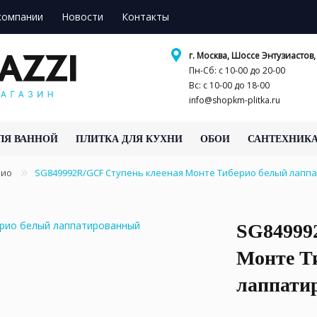
компании
Новости
Контакты
г. Москва, Шоссе Энтузиастов, 
Пн-Сб: с 10-00 до 20-00
Вс: с 10-00 до 18-00
info@shopkm-plitka.ru
ЛЯ ВАННОЙ
ПЛИТКА ДЛЯ КУХНИ
ОБОИ
САНТЕХНИК
рио
SG849992R/GCF Ступень клееная Монте Тиберио белый лапп
SG84999
Монте Т
лаппати