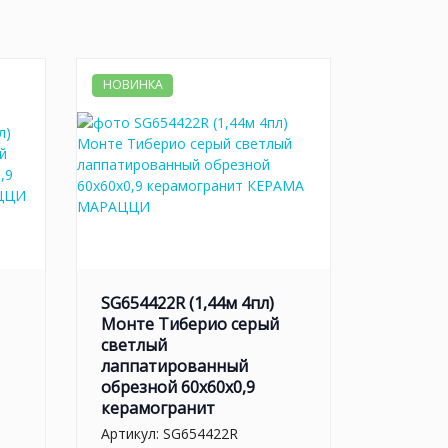
НОВИНКА
SG654422R (1,44м 4пл)
Монте Тиберио серый
светлый
лаппатированный
обрезной 60x60x0,9
керамогранит
Артикул:
SG654422R