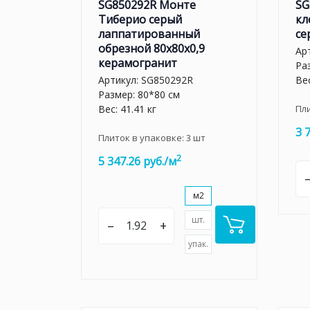
SG850292R Монте
SG
Тиберио серый
кл
лаппатированный
се
обрезной 80x80x0,9
Ар
керамогранит
Ра
Артикул:
SG850292R
Вес
Размер: 80*80 см
Вес: 41.41 кг
Пл
3 
Плиток в упаковке:
3
шт
2
5 347.26 руб./м
м2
шт.
–
+
упак.