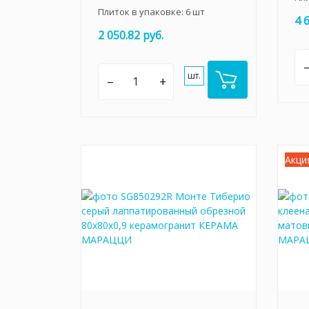
Плиток в упаковке:
6
шт
4 
2 050.82 руб.
шт.
–
+
Акци