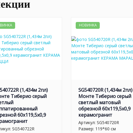
лекции
ВИНКА
НОВИНКА
540722R (1,434м 2пл)
SG540720R (1,434м 2пл)
нте Тиберио серый
Монте Тиберио серый
етлый
светлый матовый
ппатированный
обрезной 60x119,5x0,9
резной 60x119,5x0,9
керамогранит
рамогранит
Артикул:
SG540720R
тикул:
SG540722R
Размер: 119*60 см