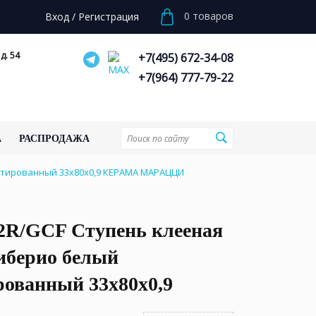
0
товаров
Вход
/
Регистрация
д. 54
+7(495) 672-34-08
+7(964) 777-79-22
А
РАСПРОДАЖА
атированный 33x80x0,9 КЕРАМА МАРАЦЦИ
2R/GCF Ступень клееная
иберио белый
рованный 33x80x0,9