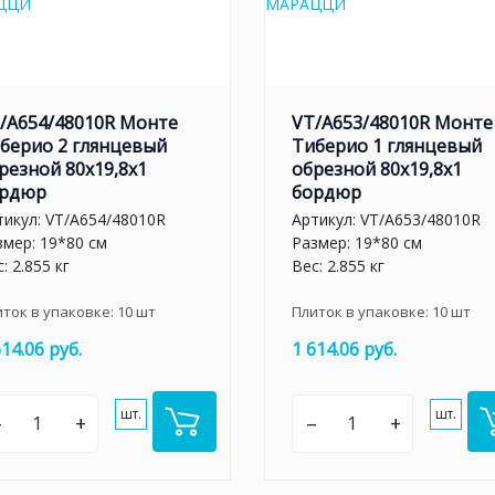
/A654/48010R Монте
VT/A653/48010R Монте
берио 2 глянцевый
Тиберио 1 глянцевый
резной 80x19,8x1
обрезной 80x19,8x1
рдюр
бордюр
тикул:
VT/A654/48010R
Артикул:
VT/A653/48010R
змер: 19*80 см
Размер: 19*80 см
: 2.855 кг
Вес: 2.855 кг
иток в упаковке:
10
шт
Плиток в упаковке:
10
шт
614.06 руб.
1 614.06 руб.
шт.
шт.
–
+
–
+