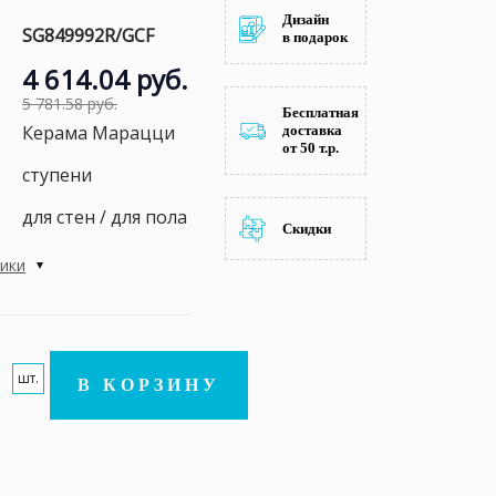
Дизайн
SG849992R/GCF
в подарок
4 614.04 руб.
5 781.58 руб.
Бесплатная
Керама Марацци
доставка
от 50 т.р.
ступени
для стен / для пола
Скидки
тики
шт.
В КОРЗИНУ