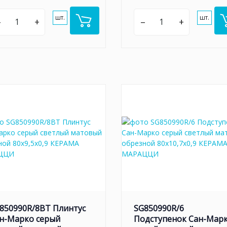
шт.
шт.
–
+
–
+
850990R/8BT Плинтус
SG850990R/6
н-Марко серый
Подступенок Сан-Мар