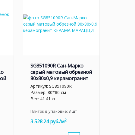
SG851090R Сан-Марко
ко
серый матовый обрезной
ной
80x80x0,9 керамогранит
Артикул:
SG851090R
Размер: 80*80 см
Вес: 41.41 кг
Плиток в упаковке:
3
шт
2
3 528.24 руб./м