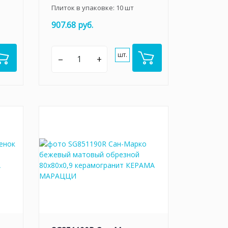
Плиток в упаковке:
10
шт
907.68 руб.
шт.
–
+