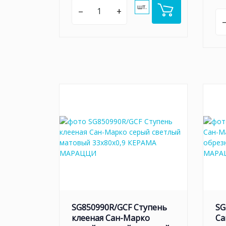
шт.
–
+
SG850990R/GCF Ступень
SG
клееная Сан-Марко
Са