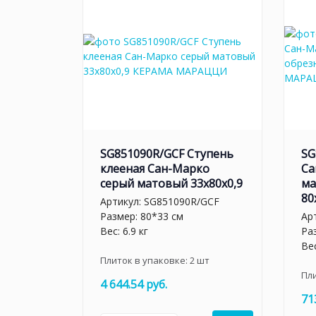
SG851090R/GCF Ступень
SG
клееная Сан-Марко
Са
серый матовый 33x80x0,9
ма
80
Артикул:
SG851090R/GCF
Размер: 80*33 см
Ар
Вес: 6.9 кг
Ра
Вес
Плиток в упаковке:
2
шт
Пл
4 644.54 руб.
71