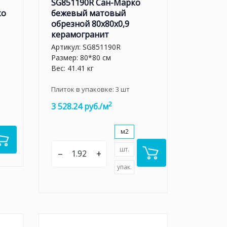
SG851190R Сан-Марко
ко
бежевый матовый
обрезной 80x80x0,9
керамогранит
Артикул:
SG851190R
Размер: 80*80 см
Вес: 41.41 кг
Плиток в упаковке:
3
шт
2
3 528.24 руб./м
м2
шт.
–
+
упак.