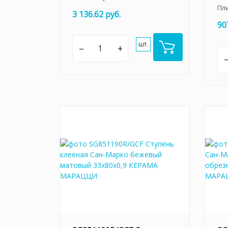
Пл
3 136.62 руб.
90
шт.
–
+