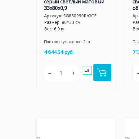
серый светлый матовый
св
33x80x0,9
об
Артикул:
SG850990R/GCF
Ар
Размер: 80*33 см
Ра
Вес: 6.9 кг
Вес
Плиток в упаковке:
2
шт
Пл
4 644.54 руб.
71
шт.
–
+