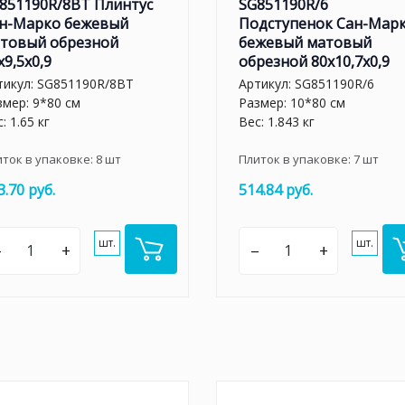
851190R/8BT Плинтус
SG851190R/6
н-Марко бежевый
Подступенок Сан-Мар
товый обрезной
бежевый матовый
x9,5x0,9
обрезной 80x10,7x0,9
тикул:
SG851190R/8BT
Артикул:
SG851190R/6
змер: 9*80 см
Размер: 10*80 см
: 1.65 кг
Вес: 1.843 кг
иток в упаковке:
8
шт
Плиток в упаковке:
7
шт
3.70 руб.
514.84 руб.
шт.
шт.
–
+
–
+