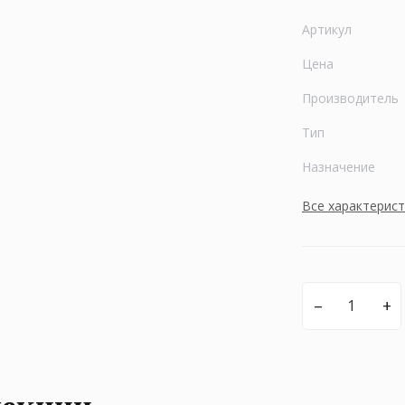
Артикул
Цена
Производитель
Тип
Назначение
Все характерис
–
+