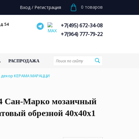
0
товаров
Вход
/
Регистрация
д. 54
+7(495) 672-34-08
+7(964) 777-79-22
А
РАСПРОДАЖА
1 декор КЕРАМА МАРАЦЦИ
 Сан-Марко мозаичный
товый обрезной 40x40x1