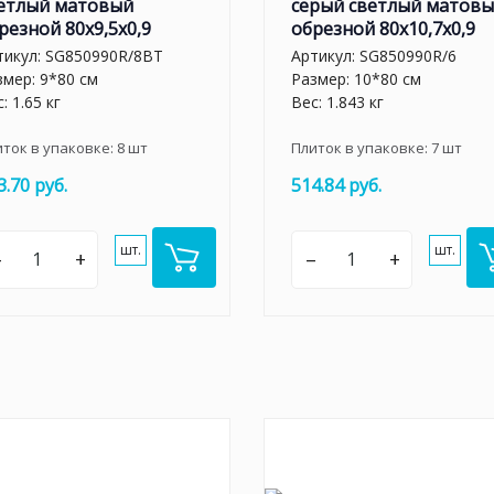
етлый матовый
серый светлый матов
резной 80x9,5x0,9
обрезной 80x10,7x0,9
тикул:
SG850990R/8BT
Артикул:
SG850990R/6
змер: 9*80 см
Размер: 10*80 см
: 1.65 кг
Вес: 1.843 кг
иток в упаковке:
8
шт
Плиток в упаковке:
7
шт
3.70 руб.
514.84 руб.
шт.
шт.
–
+
–
+