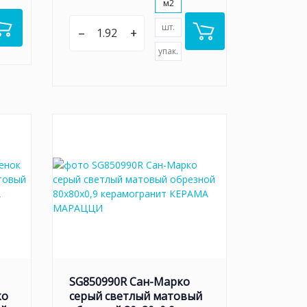
м2
шт.
–
+
упак.
SG850990R Сан-Марко
ко
серый светлый матовый