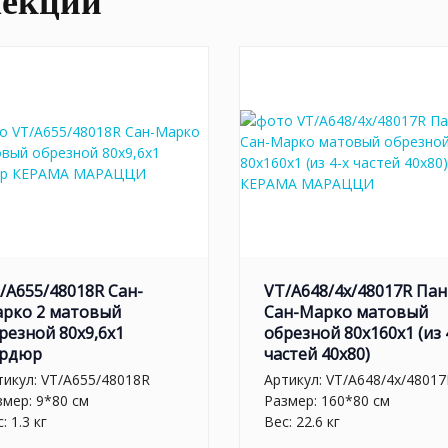
лекции
/A655/48018R Сан-
VT/A648/4x/48017R Па
рко 2 матовый
Сан-Марко матовый
резной 80x9,6x1
обрезной 80x160x1 (из 
рдюр
частей 40х80)
тикул:
VT/A655/48018R
Артикул:
VT/A648/4x/48017
змер: 9*80 см
Размер: 160*80 см
: 1.3 кг
Вес: 22.6 кг