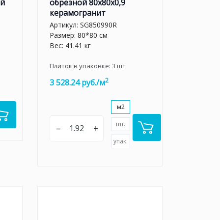
ый
обрезной 80x80x0,9
керамогранит
Артикул:
SG850990R
Размер: 80*80 см
Вес: 41.41 кг
Плиток в упаковке:
3
шт
2
3 528.24 руб./м
м2
шт.
–
+
упак.