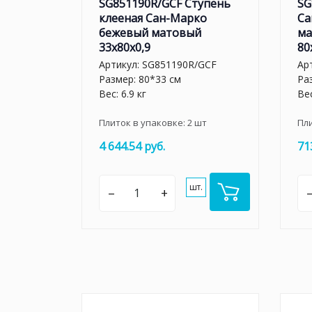
SG851190R/GCF Ступень
SG
клееная Сан-Марко
Са
бежевый матовый
ма
33x80x0,9
80
Артикул:
SG851190R/GCF
Ар
Размер: 80*33 см
Ра
Вес: 6.9 кг
Вес
Плиток в упаковке:
2
шт
Пл
4 644.54 руб.
71
шт.
–
+