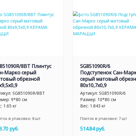
851090R/8BT Плинтус
SG851090R/6
н-Марко серый
Подступенок Сан-Мар
товый обрезной
серый матовый обрез
x9,5x0,9
80x10,7x0,9
тикул:
SG851090R/8BT
Артикул:
SG851090R/6
змер: 9*80 см
Размер: 10*80 см
: 1.65 кг
Вес: 1.843 кг
иток в упаковке:
8
шт
Плиток в упаковке:
7
шт
3.70 руб.
514.84 руб.