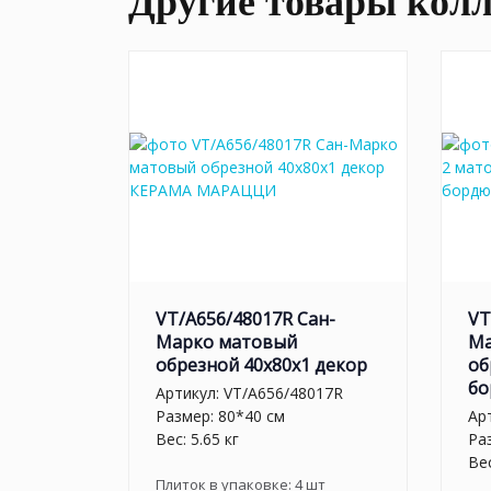
Другие товары кол
VT/A656/48017R Сан-
VT
Марко матовый
Ма
обрезной 40x80x1 декор
об
бо
Артикул:
VT/A656/48017R
Размер: 80*40 см
Ар
Вес: 5.65 кг
Ра
Вес
Плиток в упаковке:
4
шт