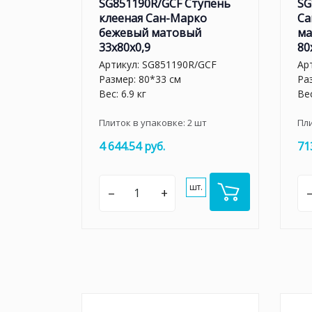
SG851190R/GCF Ступень
SG
клееная Сан-Марко
Са
бежевый матовый
ма
33x80x0,9
80
Артикул:
SG851190R/GCF
Ар
Размер: 80*33 см
Ра
Вес: 6.9 кг
Вес
Плиток в упаковке:
2
шт
Пл
4 644.54 руб.
71
шт.
–
+