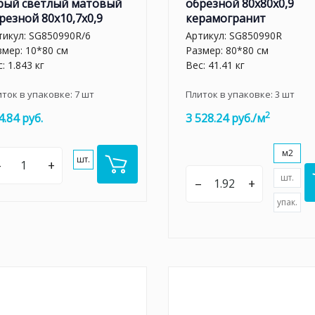
рый светлый матовый
обрезной 80x80x0,9
резной 80x10,7x0,9
керамогранит
тикул:
SG850990R/6
Артикул:
SG850990R
змер: 10*80 см
Размер: 80*80 см
: 1.843 кг
Вес: 41.41 кг
иток в упаковке:
7
шт
Плиток в упаковке:
3
шт
2
4.84 руб.
3 528.24 руб./м
м2
шт.
–
+
шт.
–
+
упак.