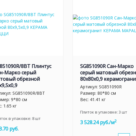
851090R/8BT Плинтус
SG851090R Сан-Марко
н-Марко серый
серый матовый обрез
товый обрезной
80x80x0,9 керамограни
x9,5x0,9
Артикул:
SG851090R
тикул:
SG851090R/8BT
Размер: 80*80 см
змер: 9*80 см
Вес: 41.41 кг
: 1.65 кг
Плиток в упаковке:
3
шт
иток в упаковке:
8
шт
2
3 528.24 руб./м
3.70 руб.