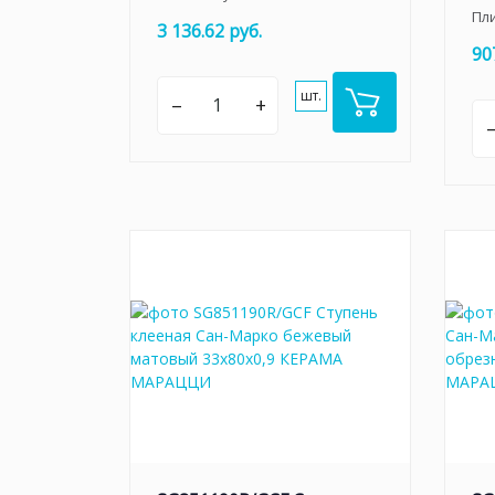
Пл
3 136.62 руб.
90
шт.
–
+