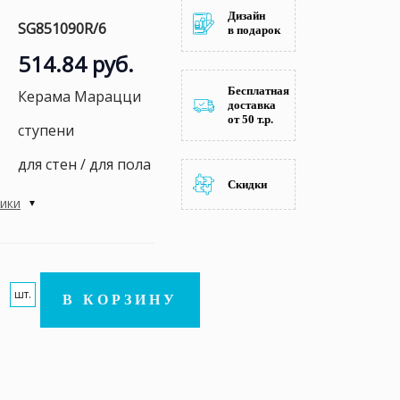
Дизайн
SG851090R/6
в подарок
514.84 руб.
Бесплатная
Керама Марацци
доставка
от 50 т.р.
ступени
для стен / для пола
Скидки
тики
шт.
В КОРЗИНУ