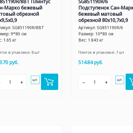
851190R/8BT Плинтус
SG851190R/6
н-Марко бежевый
Подступенок Сан-Мар
товый обрезной
бежевый матовый
x9,5x0,9
обрезной 80x10,7x0,9
тикул:
SG851190R/8BT
Артикул:
SG851190R/6
змер: 9*80 см
Размер: 10*80 см
: 1.65 кг
Вес: 1.843 кг
иток в упаковке:
8
шт
Плиток в упаковке:
7
шт
3.70 руб.
514.84 руб.
шт.
шт.
–
+
–
+