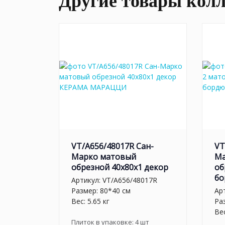
Другие товары кол
VT/A656/48017R Сан-
VT
Марко матовый
Ма
обрезной 40x80x1 декор
об
бо
Артикул:
VT/A656/48017R
Размер: 80*40 см
Ар
Вес: 5.65 кг
Ра
Вес
Плиток в упаковке:
4
шт