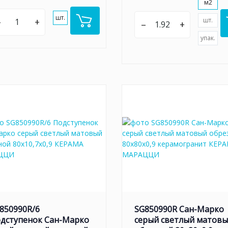
м2
шт.
–
+
шт.
–
+
упак.
850990R/6
SG850990R Сан-Марко
дступенок Сан-Марко
серый светлый матов