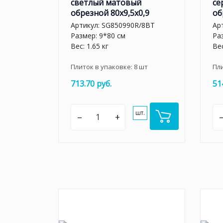
светлый матовый
се
обрезной 80x9,5x0,9
об
Артикул:
SG850990R/8BT
Ар
Размер: 9*80 см
Ра
Вес: 1.65 кг
Вес
Плиток в упаковке:
8
шт
Пл
713.70 руб.
51
шт.
–
+