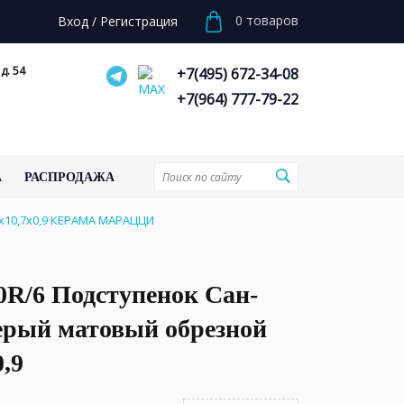
0
товаров
Вход
/
Регистрация
д. 54
+7(495) 672-34-08
+7(964) 777-79-22
А
РАСПРОДАЖА
x10,7x0,9 КЕРАМА МАРАЦЦИ
0R/6 Подступенок Сан-
ерый матовый обрезной
0,9