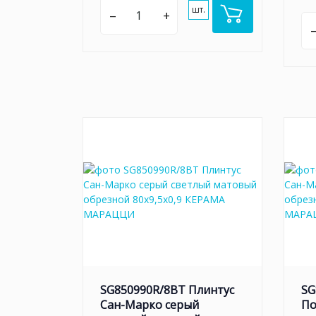
шт.
–
+
SG850990R/8BT Плинтус
SG
Сан-Марко серый
По