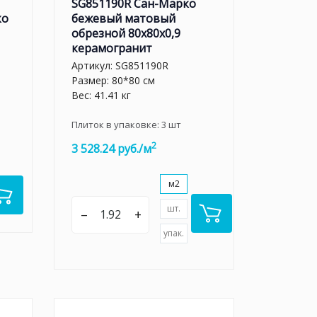
SG851190R Сан-Марко
ко
бежевый матовый
обрезной 80x80x0,9
керамогранит
Артикул:
SG851190R
Размер: 80*80 см
Вес: 41.41 кг
Плиток в упаковке:
3
шт
2
3 528.24 руб./м
м2
шт.
–
+
упак.