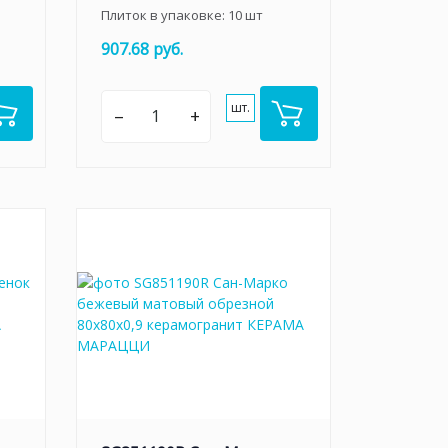
Плиток в упаковке:
10
шт
907.68 руб.
шт.
–
+