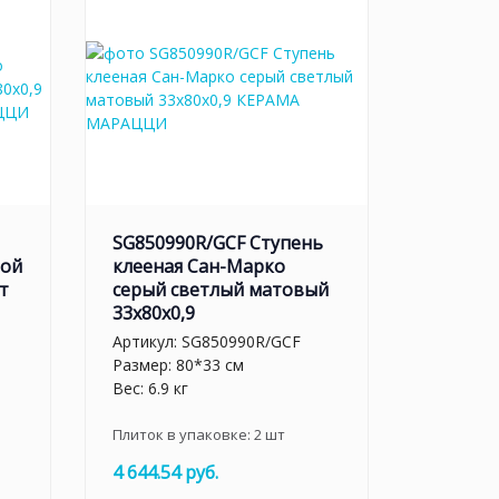
SG850990R/GCF Ступень
ной
клееная Сан-Марко
т
серый светлый матовый
33x80x0,9
Артикул:
SG850990R/GCF
Размер: 80*33 см
Вес: 6.9 кг
Плиток в упаковке:
2
шт
4 644.54 руб.