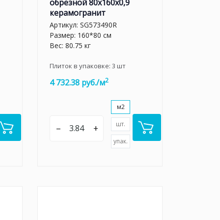
обрезной 80x160x0,9
керамогранит
Артикул:
SG573490R
Размер: 160*80 см
Вес: 80.75 кг
Плиток в упаковке:
3
шт
2
4 732.38 руб./м
м2
шт.
–
+
упак.