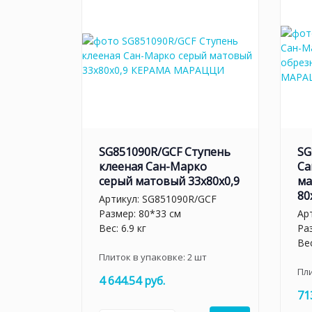
SG851090R/GCF Ступень
SG
клееная Сан-Марко
Са
серый матовый 33x80x0,9
ма
80
Артикул:
SG851090R/GCF
Размер: 80*33 см
Ар
Вес: 6.9 кг
Ра
Вес
Плиток в упаковке:
2
шт
Пл
4 644.54 руб.
71