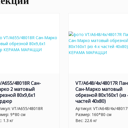
лекции
/A655/48018R Сан-
VT/A648/4x/48017R Па
рко 2 матовый
Сан-Марко матовый
резной 80x9,6x1
обрезной 80x160x1 (из 
рдюр
частей 40х80)
тикул:
VT/A655/48018R
Артикул:
VT/A648/4x/48017
змер: 9*80 см
Размер: 160*80 см
: 1.3 кг
Вес: 22.6 кг