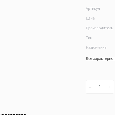
Артикул
Цена
Производитель
Тип
Назначение
Все характерис
–
+