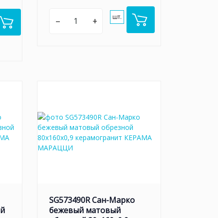
шт.
–
+
SG573490R Сан-Марко
ый
бежевый матовый