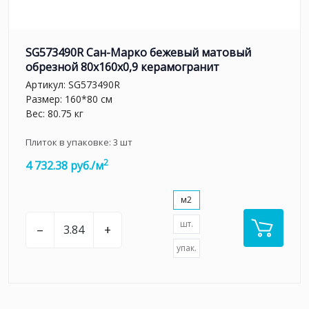
SG573490R Сан-Марко бежевый матовый
обрезной 80x160x0,9 керамогранит
Артикул:
SG573490R
Размер: 160*80 см
Вес: 80.75 кг
Плиток в упаковке:
3
шт
2
4 732.38 руб./м
м2
шт.
–
+
упак.