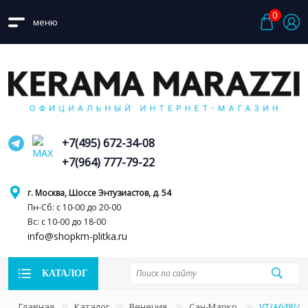
0
меню
+7(495) 672-34-08
+7(964) 777-79-22
г. Москва, Шоссе Энтузиастов, д. 54
Пн-Сб: с 10-00 до 20-00
Вс: с 10-00 до 18-00
info@shopkm-plitka.ru
КАТАЛОГ
Главная
Каталог
Венеция
Сан-Марко
VT/A648/4x