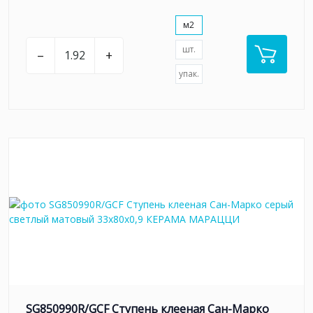
м2
шт.
–
+
упак.
SG850990R/GCF Ступень клееная Сан-Марко