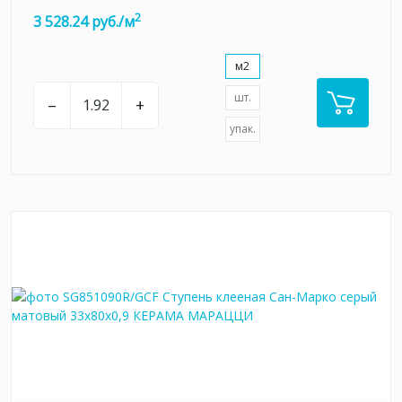
2
3 528.24 руб./м
м2
шт.
–
+
упак.