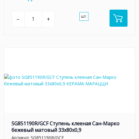
шт.
–
+
SG851190R/GCF Ступень клееная Сан-Марко
бежевый матовый 33x80x0,9
Артикул:
SG851190R/GCF