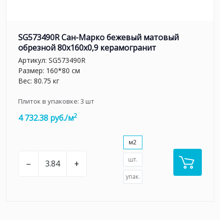
SG573490R Сан-Марко бежевый матовый
обрезной 80x160x0,9 керамогранит
Артикул:
SG573490R
Размер: 160*80 см
Вес: 80.75 кг
Плиток в упаковке:
3
шт
2
4 732.38 руб./м
м2
шт.
–
+
упак.