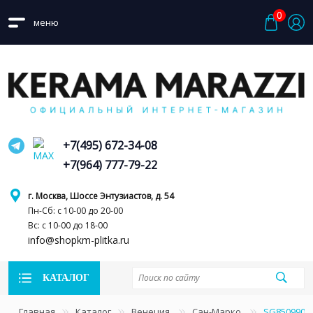
0
меню
+7(495) 672-34-08
+7(964) 777-79-22
г. Москва, Шоссе Энтузиастов, д. 54
Пн-Сб: с 10-00 до 20-00
Вс: с 10-00 до 18-00
info@shopkm-plitka.ru
КАТАЛОГ
Главная
Каталог
Венеция
Сан-Марко
SG850990R