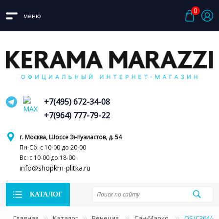
0
меню
+7(495) 672-34-08
+7(964) 777-79-22
г. Москва, Шоссе Энтузиастов, д. 54
Пн-Сб: с 10-00 до 20-00
Вс: с 10-00 до 18-00
info@shopkm-plitka.ru
КАТАЛОГ
Главная
Каталог
Венеция
Сан-Марко
OS/C364/4