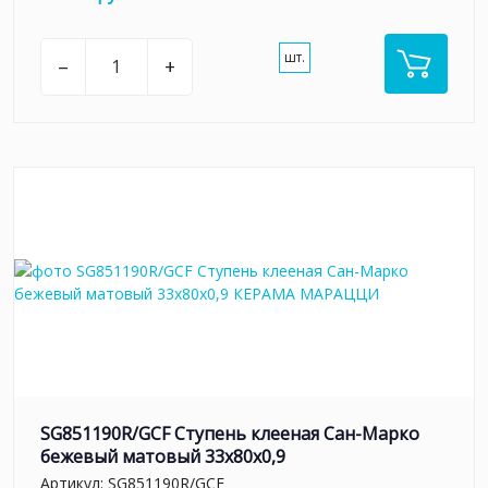
шт.
–
+
SG851190R/GCF Ступень клееная Сан-Марко
бежевый матовый 33x80x0,9
Артикул:
SG851190R/GCF