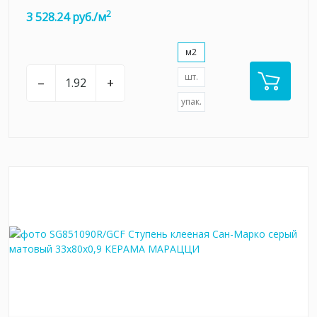
2
3 528.24 руб./м
м2
шт.
–
+
упак.