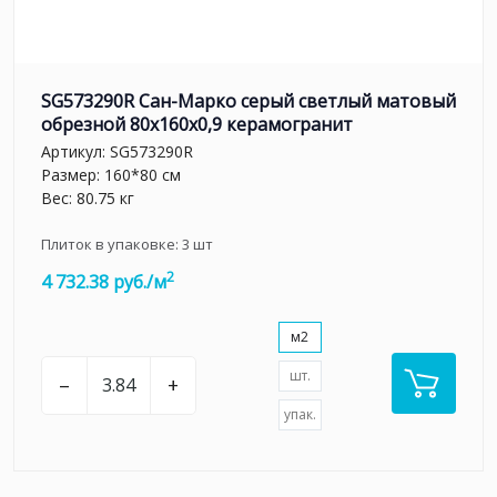
SG573290R Сан-Марко серый светлый матовый
обрезной 80x160x0,9 керамогранит
Артикул:
SG573290R
Размер: 160*80 см
Вес: 80.75 кг
Плиток в упаковке:
3
шт
2
4 732.38 руб./м
м2
шт.
–
+
упак.