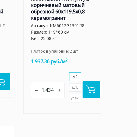
коричневый матовый
ый
обрезной 60x119,5x0,8
керамогранит
LT
Артикул:
KM6012G1391R8
Размер: 119*60 см
Вес: 25.08 кг
Плиток в упаковке:
2
шт
2
1 937.36 руб./м
м2
шт.
–
+
упак.