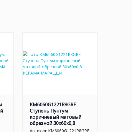
м
KM6060G1221R8GRF
ый
Ступень Пунтум
коричневый матовый
обрезной 30x60x0,8
Артикул:
KM6060G1221R8GRF