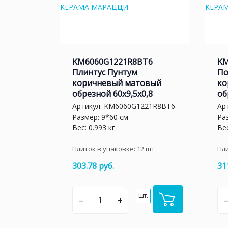
KM6060G1221R8BT6
KM
Плинтус Пунтум
По
коричневый матовый
ко
обрезной 60x9,5x0,8
об
Артикул:
KM6060G1221R8BT6
Ар
Размер: 9*60 см
Ра
Вес: 0.993 кг
Вес
Плиток в упаковке:
12
шт
Пл
303.78 руб.
31
шт.
–
+