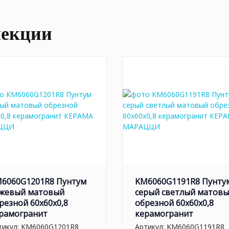
лекции
6060G1201R8 Пунтум
KM6060G1191R8 Пунту
жевый матовый
серый светлый матов
резной 60x60x0,8
обрезной 60x60x0,8
рамогранит
керамогранит
тикул:
KM6060G1201R8
Артикул:
KM6060G1191R8