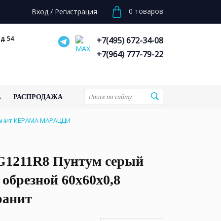
0
товаров
Вход
/
Регистрация
д. 54
+7(495) 672-34-08
+7(964) 777-79-22
А
РАСПРОДАЖА
ранит КЕРАМА МАРАЦЦИ
1211R8 Пунтум серый
обрезной 60x60x0,8
ранит