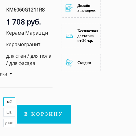
Дизайн
KM6060G1211R8
в подарок
1 708 руб.
Бесплатная
Керама Марацци
доставка
от 50 т.р.
керамогранит
для стен / для пола
/ для фасада
Скидки
тики
м2
шт.
В КОРЗИНУ
упак.