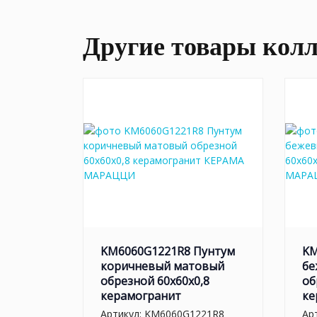
Другие товары кол
KM6060G1221R8 Пунтум
KM
коричневый матовый
бе
обрезной 60x60x0,8
об
керамогранит
ке
Артикул:
KM6060G1221R8
Ар