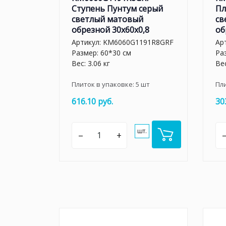
Ступень Пунтум серый
Пл
светлый матовый
св
обрезной 30x60x0,8
об
Артикул:
KM6060G1191R8GRF
Ар
Размер: 60*30 см
Ра
Вес: 3.06 кг
Вес
Плиток в упаковке:
5
шт
Пл
616.10 руб.
30
шт.
–
+