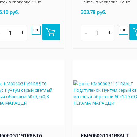
иток в упаковке:
5
шт
Плиток в упаковке:
12
шт
6.10 руб.
303.78 руб.
шт.
шт.
–
+
–
+
6060G1191R8BT6
KM6060G1191R8ALT