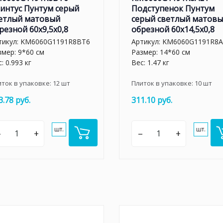
интус Пунтум серый
Подступенок Пунтум
етлый матовый
серый светлый матов
резной 60x9,5x0,8
обрезной 60x14,5x0,8
тикул:
KM6060G1191R8BT6
Артикул:
KM6060G1191R8A
змер: 9*60 см
Размер: 14*60 см
: 0.993 кг
Вес: 1.47 кг
иток в упаковке:
12
шт
Плиток в упаковке:
10
шт
3.78 руб.
311.10 руб.
шт.
шт.
–
+
–
+