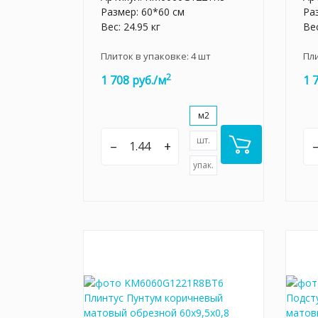
Размер: 60*60 см
Ра
Вес: 24.95 кг
Вес
Плиток в упаковке:
4
шт
Пл
2
1 708 руб./м
1 
м2
шт.
–
+
упак.