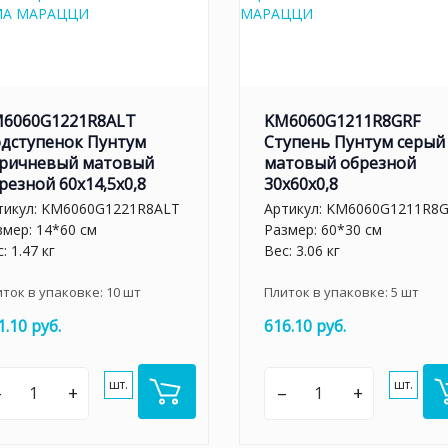
6060G1221R8ALT
KM6060G1211R8GRF
дступенок Пунтум
Ступень Пунтум серый
ричневый матовый
матовый обрезной
резной 60x14,5x0,8
30x60x0,8
тикул:
KM6060G1221R8ALT
Артикул:
KM6060G1211R8
змер: 14*60 см
Размер: 60*30 см
: 1.47 кг
Вес: 3.06 кг
иток в упаковке:
10
шт
Плиток в упаковке:
5
шт
1.10 руб.
616.10 руб.
шт.
шт.
–
+
–
+