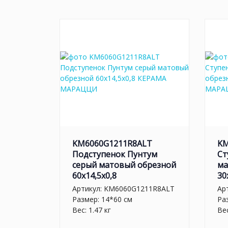
KM6060G1211R8ALT
KM
Подступенок Пунтум
Ст
серый матовый обрезной
ма
60x14,5x0,8
30
Артикул:
KM6060G1211R8ALT
Ар
Размер: 14*60 см
Ра
Вес: 1.47 кг
Вес