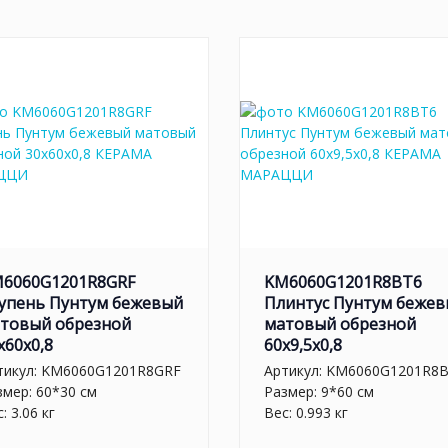
6060G1201R8GRF
KM6060G1201R8BT6
упень Пунтум бежевый
Плинтус Пунтум беже
товый обрезной
матовый обрезной
x60x0,8
60x9,5x0,8
тикул:
KM6060G1201R8GRF
Артикул:
KM6060G1201R8
змер: 60*30 см
Размер: 9*60 см
: 3.06 кг
Вес: 0.993 кг