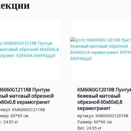
лекции
6060G1211R8 Пунтум
KM6060G1201R8 Пунту
рый матовый обрезной
бежевый матовый
x60x0,8 керамогранит
обрезной 60x60x0,8
керамогранит
тикул:
KM6060G1211R8
змер: 60*60 см
Артикул:
KM6060G1201R8
: 24.95 кг
Размер: 60*60 см
Вес: 24.95 кг