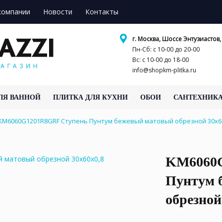
компании
Новости
Контакты
г. Москва, Шоссе Энтузиастов, 
Пн-Сб: с 10-00 до 20-00
Вс: с 10-00 до 18-00
info@shopkm-plitka.ru
ЛЯ ВАННОЙ
ПЛИТКА ДЛЯ КУХНИ
ОБОИ
САНТЕХНИК
KM6060G1201R8GRF Ступень Пунтум бежевый матовый обрезной 30x6
KM6060G
Пунтум 
обрезной