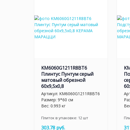
KM6060G1211R8BT6
KM
Плинтус Пунтум серый
По
матовый обрезной
се
60x9,5x0,8
60
Артикул:
KM6060G1211R8BT6
Ар
Размер: 9*60 см
Ра
Вес: 0.993 кг
Вес
Плиток в упаковке:
12
шт
Пл
303.78 руб.
31