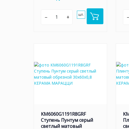
шт.
–
+
KM6060G1191R8GRF
KM
Ступень Пунтум серый
Пл
светлый матовый
св