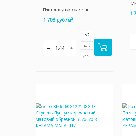
Пл
Плиток в упаковке:
4
шт
1 
2
1 708 руб./м
м2
шт.
–
+
упак.