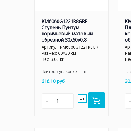
KM6060G1221R8GRF
KM
Ступень Пунтум
Пл
коричневый матовый
ко
обрезной 30x60x0,8
об
Артикул:
KM6060G1221R8GRF
Ар
Размер: 60*30 см
Ра
Вес: 3.06 кг
Вес
Плиток в упаковке:
5
шт
Пл
616.10 руб.
30
шт.
–
+