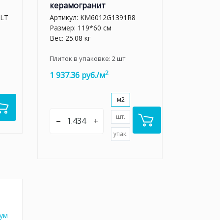
керамогранит
LT
Артикул:
KM6012G1391R8
Размер: 119*60 см
Вес: 25.08 кг
Плиток в упаковке:
2
шт
2
1 937.36 руб./м
м2
шт.
–
+
упак.