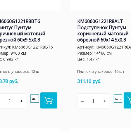
6060G1221R8BT6
KM6060G1221R8ALT
интус Пунтум
Подступенок Пунтум
ричневый матовый
коричневый матовый
резной 60x9,5x0,8
обрезной 60x14,5x0,8
тикул:
KM6060G1221R8BT6
Артикул:
KM6060G1221R8A
змер: 9*60 см
Размер: 14*60 см
: 0.993 кг
Вес: 1.47 кг
иток в упаковке:
12
шт
Плиток в упаковке:
10
шт
3.78 руб.
311.10 руб.
шт.
шт.
–
+
–
+