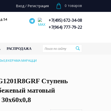
0
товаров
Вход
/
Регистрация
д. 54
+7(495) 672-34-08
+7(964) 777-79-22
А
РАСПРОДАЖА
0x0,8 КЕРАМА МАРАЦЦИ
1201R8GRF Ступень
бежевый матовый
 30x60x0,8