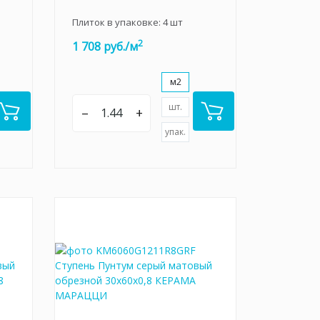
Плиток в упаковке:
4
шт
2
1 708 руб./м
м2
шт.
–
+
упак.