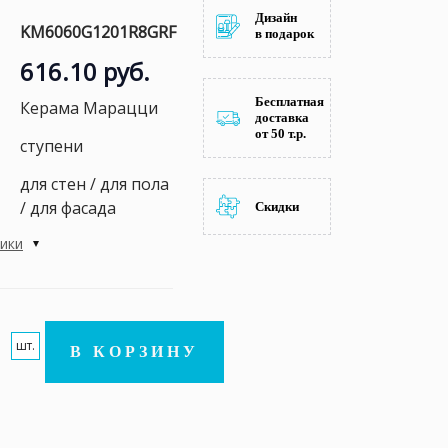
Дизайн
KM6060G1201R8GRF
в подарок
616.10 руб.
Бесплатная
Керама Марацци
доставка
от 50 т.р.
ступени
для стен / для пола
/ для фасада
Скидки
тики
шт.
В КОРЗИНУ