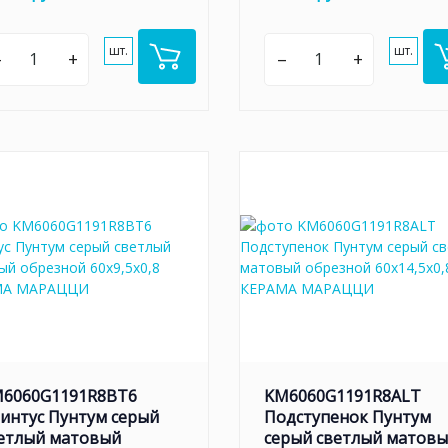
шт.
шт.
–
+
–
+
6060G1191R8BT6
KM6060G1191R8ALT
интус Пунтум серый
Подступенок Пунтум
етлый матовый
серый светлый матов