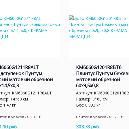
6060G1211R8ALT
KM6060G1201R8BT6
дступенок Пунтум
Плинтус Пунтум беже
рый матовый обрезной
матовый обрезной
x14,5x0,8
60x9,5x0,8
тикул:
KM6060G1211R8ALT
Артикул:
KM6060G1201R8
змер: 14*60 см
Размер: 9*60 см
: 1.47 кг
Вес: 0.993 кг
иток в упаковке:
10
шт
Плиток в упаковке:
12
шт
1.10 руб.
303.78 руб.