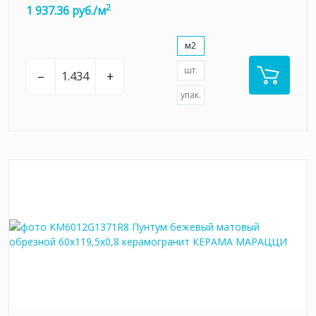
2
1 937.36 руб./м
м2
шт.
–
+
упак.