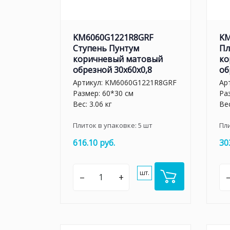
KM6060G1221R8GRF
KM
Ступень Пунтум
Пл
коричневый матовый
ко
обрезной 30x60x0,8
об
Артикул:
KM6060G1221R8GRF
Ар
Размер: 60*30 см
Ра
Вес: 3.06 кг
Вес
Плиток в упаковке:
5
шт
Пл
616.10 руб.
30
шт.
–
+