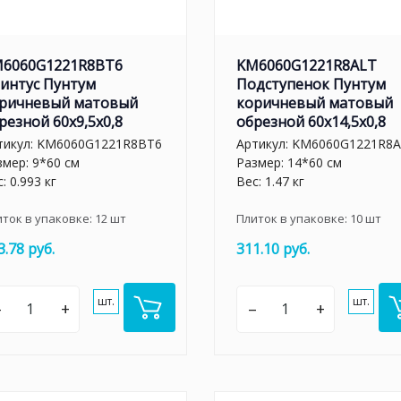
6060G1221R8BT6
KM6060G1221R8ALT
интус Пунтум
Подступенок Пунтум
ричневый матовый
коричневый матовый
резной 60x9,5x0,8
обрезной 60x14,5x0,8
тикул:
KM6060G1221R8BT6
Артикул:
KM6060G1221R8A
змер: 9*60 см
Размер: 14*60 см
: 0.993 кг
Вес: 1.47 кг
иток в упаковке:
12
шт
Плиток в упаковке:
10
шт
3.78 руб.
311.10 руб.
шт.
шт.
–
+
–
+