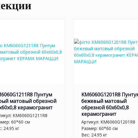
лекции
6060G1211R8 Пунтум
KM6060G1201R8 Пунту
рый матовый обрезной
бежевый матовый
x60x0,8 керамогранит
обрезной 60x60x0,8
керамогранит
тикул:
KM6060G1211R8
змер: 60*60 см
Артикул:
KM6060G1201R8
: 24.95 кг
Размер: 60*60 см
Вес: 24.95 кг