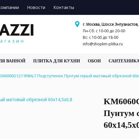
компании
Новости
Контакты
г. Москва, Шоссе Энтузиастов, 
Пн-Сб: с 10-00 до 20-00
Вс: с 10-00 до 18-00
info@shopkm-plitka.ru
ЛЯ ВАННОЙ
ПЛИТКА ДЛЯ КУХНИ
ОБОИ
САНТЕХНИК
KM6060G1211R8ALT Подступенок Пунтум серый матовый обрезной 60x
KM6060G
Пунтум 
60x14,5x