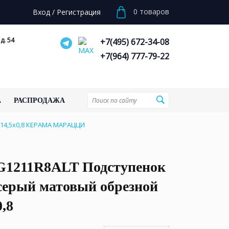
0
товаров
Вход
/
Регистрация
д. 54
+7(495) 672-34-08
+7(964) 777-79-22
А
РАСПРОДАЖА
14,5x0,8 КЕРАМА МАРАЦЦИ
1211R8ALT Подступенок
серый матовый обрезной
0,8