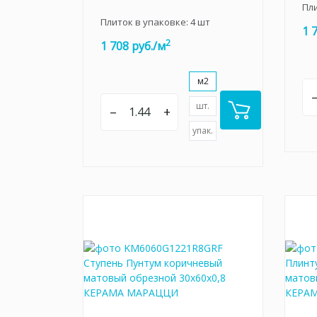
Пл
Плиток в упаковке:
4
шт
1 
2
1 708 руб./м
м2
шт.
–
+
упак.