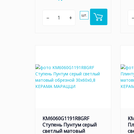
шт.
–
+
KM6060G1191R8GRF
KM
Ступень Пунтум серый
Пл
светлый матовый
св