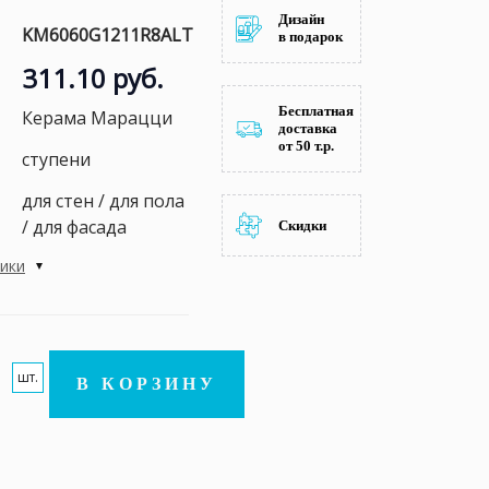
Дизайн
KM6060G1211R8ALT
в подарок
311.10 руб.
Бесплатная
Керама Марацци
доставка
от 50 т.р.
ступени
для стен / для пола
/ для фасада
Скидки
тики
шт.
В КОРЗИНУ