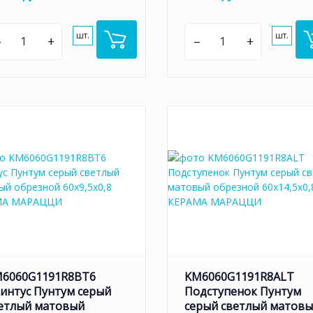
шт.
шт.
–
+
–
+
6060G1191R8BT6
KM6060G1191R8ALT
интус Пунтум серый
Подступенок Пунтум
етлый матовый
серый светлый матов