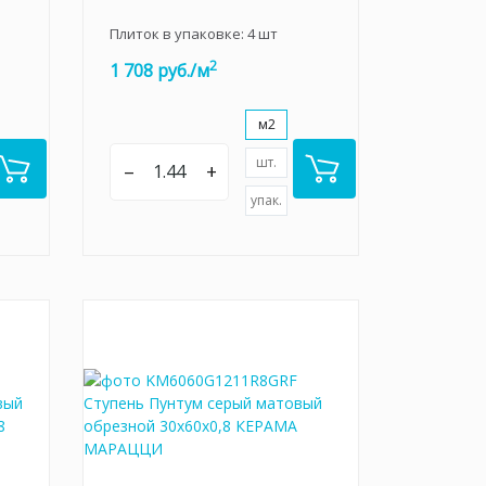
Плиток в упаковке:
4
шт
2
1 708 руб./м
м2
шт.
–
+
упак.