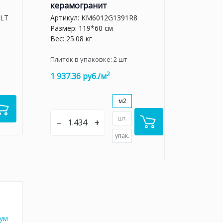
керамогранит
LT
Артикул:
KM6012G1391R8
Размер: 119*60 см
Вес: 25.08 кг
Плиток в упаковке:
2
шт
2
1 937.36 руб./м
м2
шт.
–
+
упак.