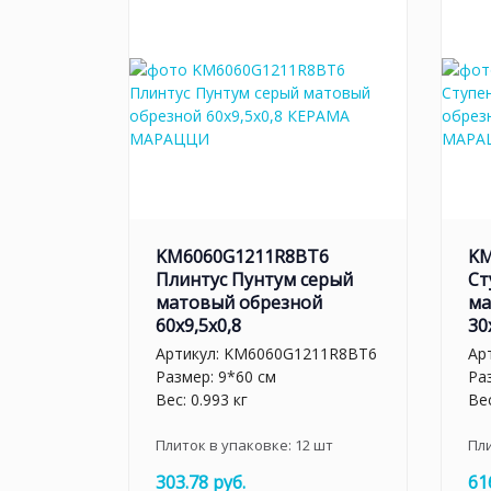
KM6060G1211R8BT6
KM
Плинтус Пунтум серый
Ст
матовый обрезной
ма
60x9,5x0,8
30
Артикул:
KM6060G1211R8BT6
Ар
Размер: 9*60 см
Ра
Вес: 0.993 кг
Вес
Плиток в упаковке:
12
шт
Пл
303.78 руб.
61