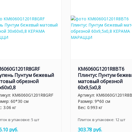
6060G1201R8GRF
KM6060G1201R8BT6
упень Пунтум бежевый
Плинтус Пунтум беже
товый обрезной
матовый обрезной
x60x0,8
60x9,5x0,8
тикул:
KM6060G1201R8GRF
Артикул:
KM6060G1201R8
змер: 60*30 см
Размер: 9*60 см
: 3.06 кг
Вес: 0.993 кг
иток в упаковке:
5
шт
Плиток в упаковке:
12
шт
6.10 руб.
303.78 руб.