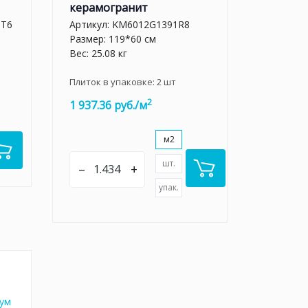
керамогранит
BT6
Артикул:
KM6012G1391R8
Размер: 119*60 см
Вес: 25.08 кг
Плиток в упаковке:
2
шт
2
1 937.36 руб./м
м2
шт.
–
+
упак.