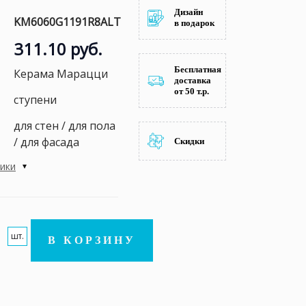
Дизайн
KM6060G1191R8ALT
в подарок
311.10 руб.
Бесплатная
Керама Марацци
доставка
от 50 т.р.
ступени
для стен / для пола
/ для фасада
Скидки
тики
шт.
В КОРЗИНУ