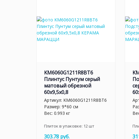
KM6060G1211R8BT6
KM
Плинтус Пунтум серый
По
матовый обрезной
се
60x9,5x0,8
60
Артикул:
KM6060G1211R8BT6
Ар
Размер: 9*60 см
Ра
Вес: 0.993 кг
Вес
Плиток в упаковке:
12
шт
Пл
303.78 руб.
31