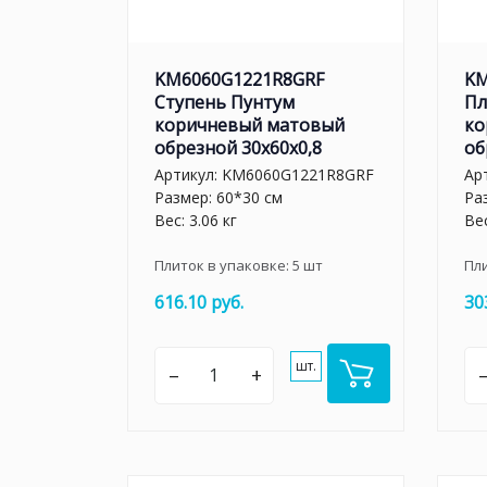
KM6060G1221R8GRF
KM
Ступень Пунтум
Пл
коричневый матовый
ко
обрезной 30x60x0,8
об
Артикул:
KM6060G1221R8GRF
Ар
Размер: 60*30 см
Ра
Вес: 3.06 кг
Вес
Плиток в упаковке:
5
шт
Пл
616.10 руб.
30
шт.
–
+