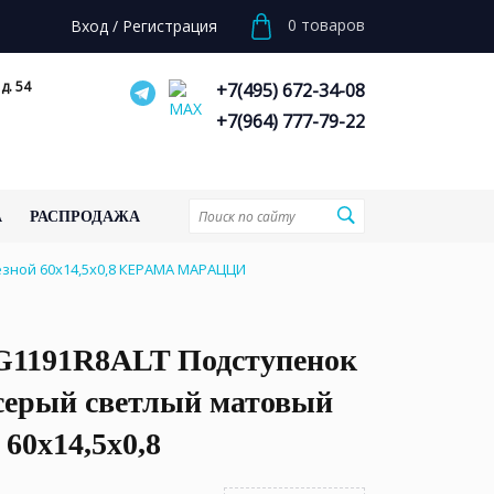
0
товаров
Вход
/
Регистрация
д. 54
+7(495) 672-34-08
+7(964) 777-79-22
А
РАСПРОДАЖА
зной 60x14,5x0,8 КЕРАМА МАРАЦЦИ
1191R8ALT Подступенок
серый светлый матовый
 60x14,5x0,8