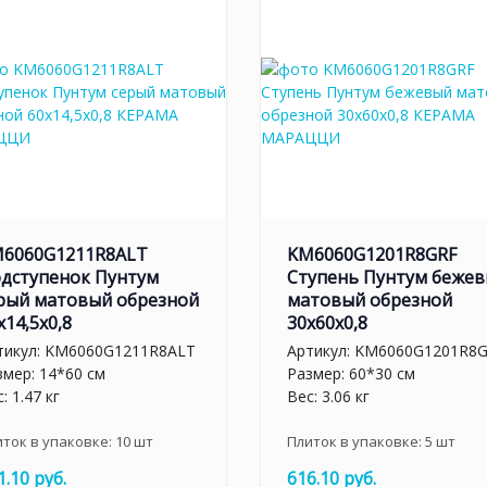
6060G1211R8ALT
KM6060G1201R8GRF
дступенок Пунтум
Ступень Пунтум беже
рый матовый обрезной
матовый обрезной
x14,5x0,8
30x60x0,8
тикул:
KM6060G1211R8ALT
Артикул:
KM6060G1201R8
змер: 14*60 см
Размер: 60*30 см
: 1.47 кг
Вес: 3.06 кг
иток в упаковке:
10
шт
Плиток в упаковке:
5
шт
1.10 руб.
616.10 руб.