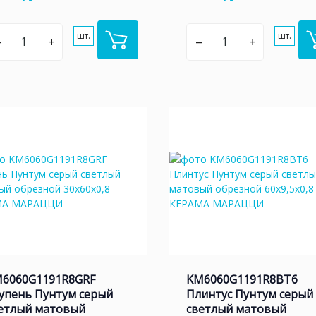
шт.
шт.
–
+
–
+
6060G1191R8GRF
KM6060G1191R8BT6
упень Пунтум серый
Плинтус Пунтум серый
етлый матовый
светлый матовый