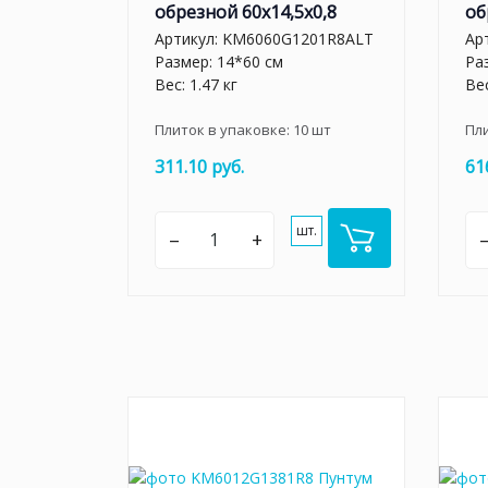
обрезной 60x14,5x0,8
об
Артикул:
KM6060G1201R8ALT
Ар
Размер: 14*60 см
Ра
Вес: 1.47 кг
Вес
Плиток в упаковке:
10
шт
Пл
311.10 руб.
61
шт.
–
+