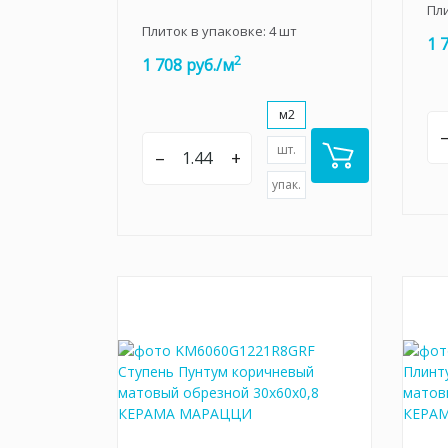
Пл
Плиток в упаковке:
4
шт
1 
2
1 708 руб./м
м2
шт.
–
+
упак.