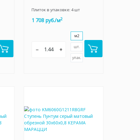
Плиток в упаковке:
4
шт
2
1 708 руб./м
м2
шт.
–
+
упак.