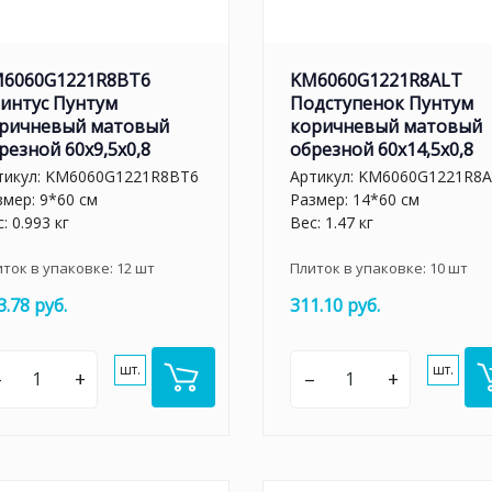
6060G1221R8BT6
KM6060G1221R8ALT
интус Пунтум
Подступенок Пунтум
ричневый матовый
коричневый матовый
резной 60x9,5x0,8
обрезной 60x14,5x0,8
тикул:
KM6060G1221R8BT6
Артикул:
KM6060G1221R8A
змер: 9*60 см
Размер: 14*60 см
: 0.993 кг
Вес: 1.47 кг
иток в упаковке:
12
шт
Плиток в упаковке:
10
шт
3.78 руб.
311.10 руб.
шт.
шт.
–
+
–
+