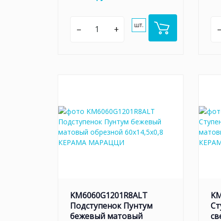
шт.
–
+
KM6060G1201R8ALT
KM
Подступенок Пунтум
Ст
бежевый матовый
св