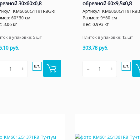
резной 30x60x0,8
обрезной 60x9,5x0,8
тикул:
KM6060G1191R8GRF
Артикул:
KM6060G1191R8
змер: 60*30 см
Размер: 9*60 см
: 3.06 кг
Вес: 0.993 кг
иток в упаковке:
5
шт
Плиток в упаковке:
12
шт
6.10 руб.
303.78 руб.
шт.
шт.
–
+
–
+