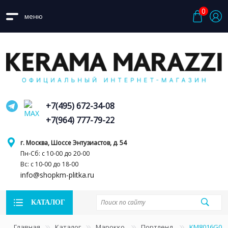
0
меню
+7(495) 672-34-08
+7(964) 777-79-22
г. Москва, Шоссе Энтузиастов, д. 54
Пн-Сб: с 10-00 до 20-00
Вс: с 10-00 до 18-00
info@shopkm-plitka.ru
КАТАЛОГ
Главная
Каталог
Марокко
Портленд
KM8016G008