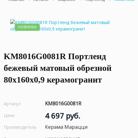
НОВИНКА
KM8016G0081R Портленд
бежевый матовый обрезной
80x160x0,9 керамогранит
KM8016G0081R
Артикул
4 697 руб.
Цена
Керама Марацци
Производитель