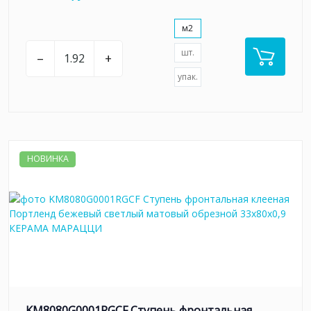
м2
шт.
–
+
упак.
НОВИНКА
KM8080G0001RGCF Ступень фронтальная