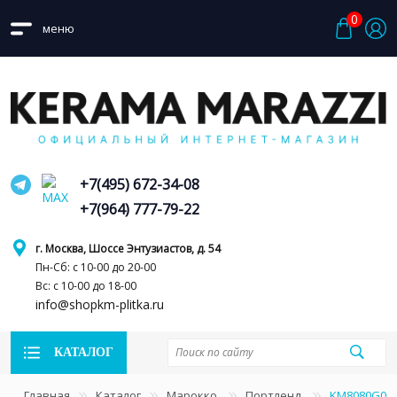
0
меню
+7(495) 672-34-08
+7(964) 777-79-22
г. Москва, Шоссе Энтузиастов, д. 54
Пн-Сб: с 10-00 до 20-00
Вс: с 10-00 до 18-00
info@shopkm-plitka.ru
КАТАЛОГ
Главная
Каталог
Марокко
Портленд
KM8080G004