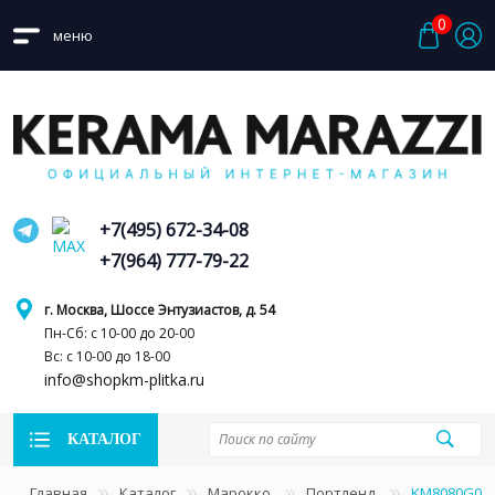
0
меню
+7(495) 672-34-08
+7(964) 777-79-22
г. Москва, Шоссе Энтузиастов, д. 54
Пн-Сб: с 10-00 до 20-00
Вс: с 10-00 до 18-00
info@shopkm-plitka.ru
КАТАЛОГ
Главная
Каталог
Марокко
Портленд
KM8080G001