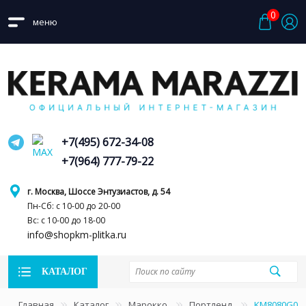
0
меню
+7(495) 672-34-08
+7(964) 777-79-22
г. Москва, Шоссе Энтузиастов, д. 54
Пн-Сб: с 10-00 до 20-00
Вс: с 10-00 до 18-00
info@shopkm-plitka.ru
КАТАЛОГ
Главная
Каталог
Марокко
Портленд
KM8080G002