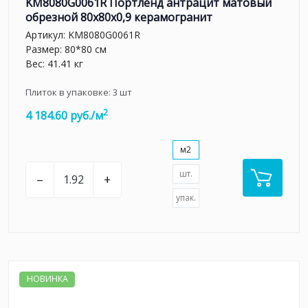
KM8080G0061R Портленд антрацит матовый
обрезной 80x80x0,9 керамогранит
Артикул:
KM8080G0061R
Размер: 80*80 см
Вес: 41.41 кг
Плиток в упаковке:
3
шт
2
4 184.60 руб./м
м2
шт.
–
+
упак.
НОВИНКА