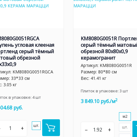
8080G0051RGCA
KM8080G0051R Портле
упень угловая клееная
серый тёмный матовы
ртленд серый тёмный
обрезной 80x80x0,9
товый обрезной
керамогранит
x33x0,9
Артикул:
KM8080G0051R
тикул:
KM8080G0051RGCA
Размер: 80*80 см
змер: 33*33 см
Вес: 41.41 кг
: 3.05 кг
Плиток в упаковке:
3
шт
иток в упаковке:
4
шт
2
3 849.10 руб./м
604.68 руб.
м2
шт.
–
+
шт.
–
+