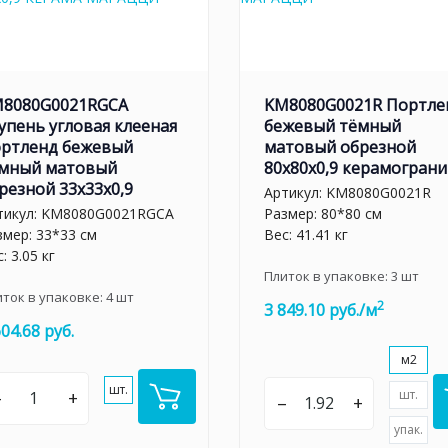
8080G0021RGCA
KM8080G0021R Портле
упень угловая клееная
бежевый тёмный
ртленд бежевый
матовый обрезной
мный матовый
80x80x0,9 керамограни
резной 33x33x0,9
Артикул:
KM8080G0021R
тикул:
KM8080G0021RGCA
Размер: 80*80 см
змер: 33*33 см
Вес: 41.41 кг
: 3.05 кг
Плиток в упаковке:
3
шт
иток в упаковке:
4
шт
2
3 849.10 руб./м
604.68 руб.
м2
шт.
–
+
шт.
–
+
упак.