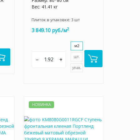
CA
Размер: 80*80 см
Вес: 41.41 кг
Плиток в упаковке:
3
шт
2
3 849.10 руб./м
м2
шт.
–
+
упак.
НОВИНКА