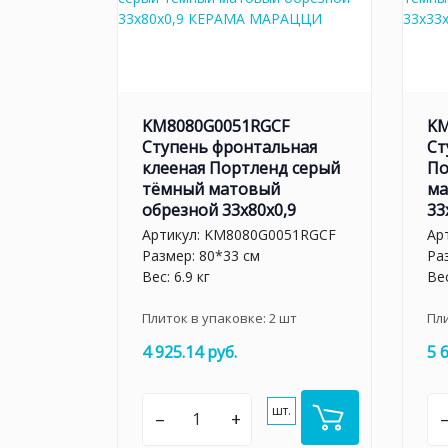
KM8080G0051RGCF
KM
Ступень фронтальная
Ст
клееная Портленд серый
По
тёмный матовый
ма
обрезной 33x80x0,9
33
Артикул:
KM8080G0051RGCF
Ар
Размер: 80*33 см
Ра
Вес: 6.9 кг
Вес
Плиток в упаковке:
2
шт
Пл
4 925.14 руб.
5 
шт.
–
+