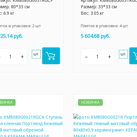
тикул:
KM8080G0031RGCF
Артикул:
KM8080G0031RG
змер: 80*33 см
Размер: 33*33 см
: 6.9 кг
Вес: 3.05 кг
иток в упаковке:
2
шт
Плиток в упаковке:
4
шт
925.14 руб.
5 604.68 руб.
шт.
шт.
–
+
–
+
ВИНКА
НОВИНКА