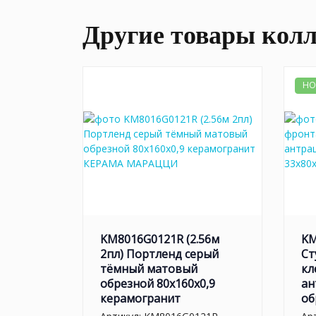
Другие товары кол
НО
KM8016G0121R (2.56м
KM
2пл) Портленд серый
Ст
тёмный матовый
кл
обрезной 80x160x0,9
ан
керамогранит
об