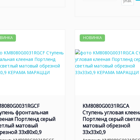
упак.
ВИНКА
НОВИНКА
8080G0031RGCF
KM8080G0031RGCA
упень фронтальная
Ступень угловая клеен
ееная Портленд серый
Портленд серый светл
етлый матовый
матовый обрезной
резной 33x80x0,9
33x33x0,9