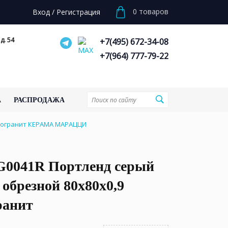
0
товаров
Вход
/
Регистрация
д. 54
+7(495) 672-34-08
+7(964) 777-79-22
А
РАСПРОДАЖА
амогранит КЕРАМА МАРАЦЦИ
0041R Портленд серый
обрезной 80x80x0,9
ранит