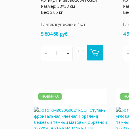
Артикул:
KM8080G0041RGCA
Ар
Размер: 33*33 см
Ра
Вес: 3.05 кг
Вес
Плиток в упаковке:
4
шт
Пл
5 604.68 руб.
4 
шт.
–
+
НОВИНКА
НО