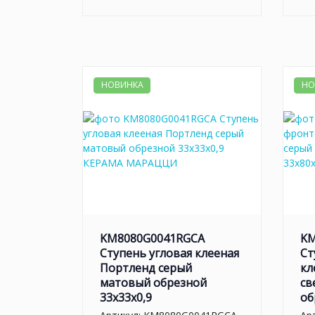
НОВИНКА
НО
KM8080G0041RGCA
KM
Ступень угловая клееная
Ст
Портленд серый
кл
матовый обрезной
св
33x33x0,9
об