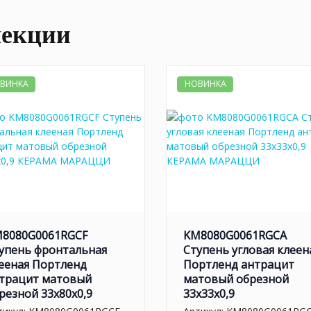
лекции
ВИНКА
НОВИНКА
8080G0061RGCF
KM8080G0061RGCA
упень фронтальная
Ступень угловая клеен
ееная Портленд
Портленд антрацит
трацит матовый
матовый обрезной
резной 33x80x0,9
33x33x0,9