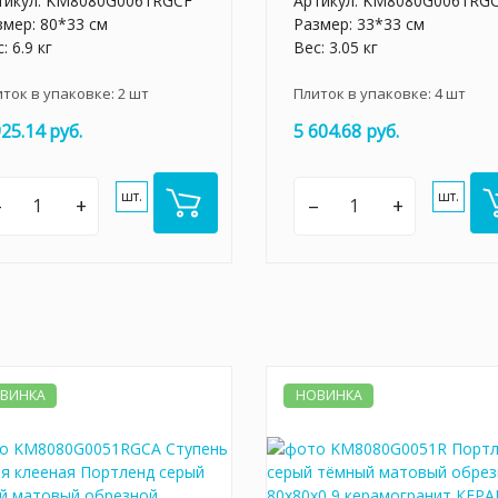
тикул:
KM8080G0061RGCF
Артикул:
KM8080G0061RG
змер: 80*33 см
Размер: 33*33 см
: 6.9 кг
Вес: 3.05 кг
иток в упаковке:
2
шт
Плиток в упаковке:
4
шт
925.14 руб.
5 604.68 руб.
шт.
шт.
–
+
–
+
ВИНКА
НОВИНКА