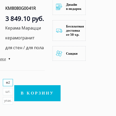
Дизайн
KM8080G0041R
в подарок
3 849.10 руб.
Бесплатная
Керама Марацци
доставка
от 50 т.р.
керамогранит
для стен / для пола
Скидки
тики
м2
шт.
В КОРЗИНУ
упак.