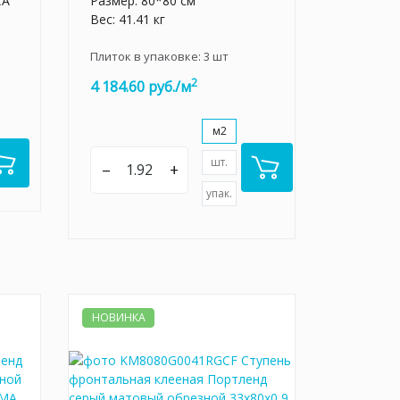
CA
Размер: 80*80 см
Вес: 41.41 кг
Плиток в упаковке:
3
шт
2
4 184.60 руб./м
м2
шт.
–
+
упак.
НОВИНКА