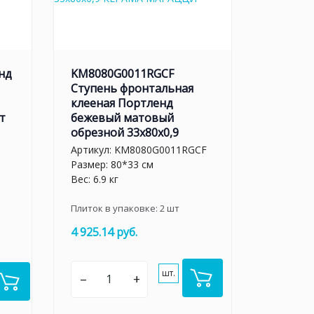
нд
KM8080G0011RGCF
Ступень фронтальная
клееная Портленд
т
бежевый матовый
обрезной 33x80x0,9
Артикул:
KM8080G0011RGCF
Размер: 80*33 см
Вес: 6.9 кг
Плиток в упаковке:
2
шт
4 925.14 руб.
шт.
–
+