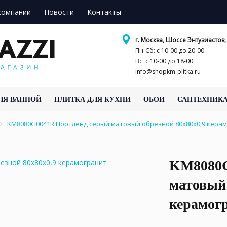
компании
Новости
Контакты
г. Москва, Шоссе Энтузиастов, 
Пн-Сб: с 10-00 до 20-00
Вс: с 10-00 до 18-00
info@shopkm-plitka.ru
ЛЯ ВАННОЙ
ПЛИТКА ДЛЯ КУХНИ
ОБОИ
САНТЕХНИК
KM8080G0041R Портленд серый матовый обрезной 80x80x0,9 кер
KM8080G
матовый 
керамог