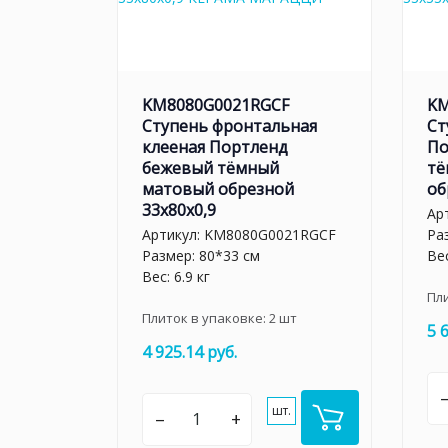
KM8080G0021RGCF
KM
Ступень фронтальная
Ст
клееная Портленд
По
бежевый тёмный
тё
матовый обрезной
об
33x80x0,9
Ар
Артикул:
KM8080G0021RGCF
Ра
Размер: 80*33 см
Вес
Вес: 6.9 кг
Пл
Плиток в упаковке:
2
шт
5 
4 925.14 руб.
шт.
–
+