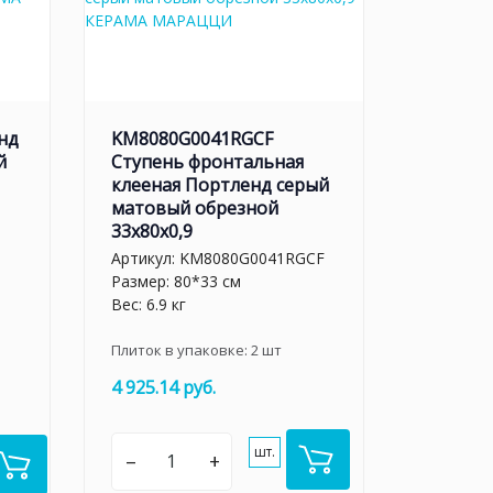
нд
KM8080G0041RGCF
й
Ступень фронтальная
клееная Портленд серый
матовый обрезной
33x80x0,9
Артикул:
KM8080G0041RGCF
Размер: 80*33 см
Вес: 6.9 кг
Плиток в упаковке:
2
шт
4 925.14 руб.
шт.
–
+