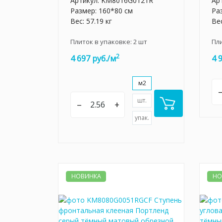
Артикул:
KM8016G0121R
Ар
Размер: 160*80 см
Ра
Вес: 57.19 кг
Вес
Плиток в упаковке:
2
шт
Пл
2
4 697 руб./м
4 
м2
шт.
–
+
упак.
НОВИНКА
НО