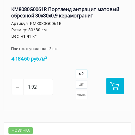
KM8080G0061R Портленд антрацит матовый
обрезной 80x80x0,9 керамогранит
Артикул:
KM8080G0061R
Размер: 80*80 см
Вес: 41.41 кг
Плиток в упаковке:
3
шт
2
4 184.60 руб./м
м2
шт.
–
+
упак.
НОВИНКА