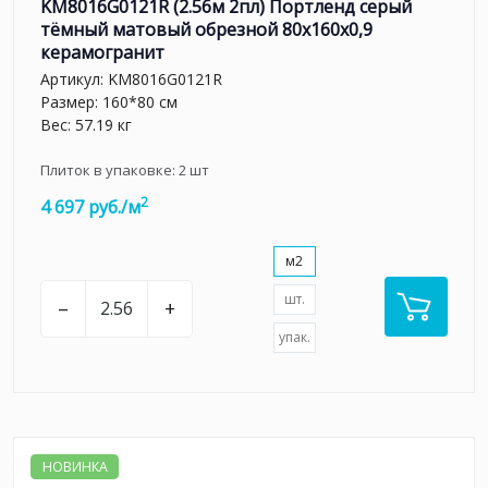
KM8016G0121R (2.56м 2пл) Портленд серый
тёмный матовый обрезной 80x160x0,9
керамогранит
Артикул:
KM8016G0121R
Размер: 160*80 см
Вес: 57.19 кг
Плиток в упаковке:
2
шт
2
4 697 руб./м
м2
шт.
–
+
упак.
НОВИНКА