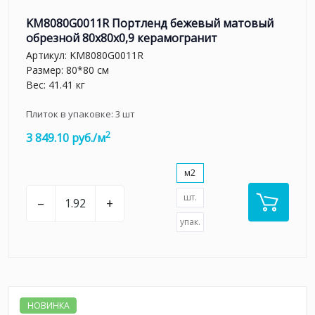
KM8080G0011R Портленд бежевый матовый
обрезной 80x80x0,9 керамогранит
Артикул:
KM8080G0011R
Размер: 80*80 см
Вес: 41.41 кг
Плиток в упаковке:
3
шт
2
3 849.10 руб./м
м2
шт.
–
+
упак.
НОВИНКА