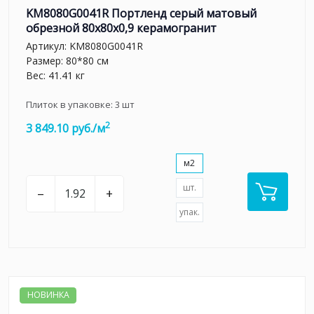
KM8080G0041R Портленд серый матовый
обрезной 80x80x0,9 керамогранит
Артикул:
KM8080G0041R
Размер: 80*80 см
Вес: 41.41 кг
Плиток в упаковке:
3
шт
2
3 849.10 руб./м
м2
шт.
–
+
упак.
НОВИНКА