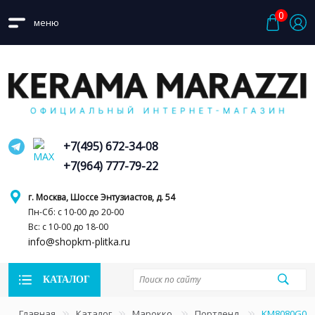
0
меню
+7(495) 672-34-08
+7(964) 777-79-22
г. Москва, Шоссе Энтузиастов, д. 54
Пн-Сб: с 10-00 до 20-00
Вс: с 10-00 до 18-00
info@shopkm-plitka.ru
КАТАЛОГ
Главная
Каталог
Марокко
Портленд
KM8080G000