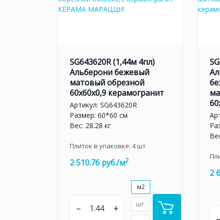
SG643620R (1,44м 4пл)
SG
Альберони бежевый
Ал
матовый обрезной
бе
60x60x0,9 керамогранит
ма
60
Артикул:
SG643620R
Размер: 60*60 см
Ар
Вес: 28.28 кг
Ра
Вес
Плиток в упаковке:
4
шт
Пл
2
2 510.76 руб./м
2 
м2
шт.
–
+