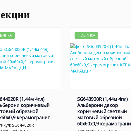
лекции
ВИНКА
НОВИНКА
644020R (1,44м 4пл)
SG643920R (1,44м 4пл)
ьберони коричневый
Альберони декор
товый обрезной
коричневый светлый
x60x0,9 керамогранит
матовый обрезной
60x60x0,9 керамограни
тикул:
SG644020R