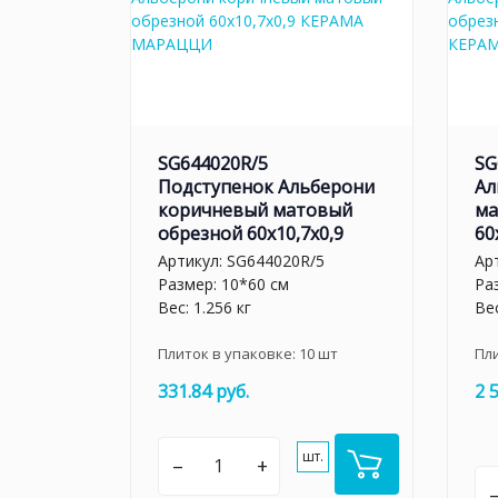
SG644020R/5
SG
Подступенок Альберони
Ал
коричневый матовый
ма
обрезной 60x10,7x0,9
60
Артикул:
SG644020R/5
Ар
Размер: 10*60 см
Ра
Вес: 1.256 кг
Вес
Плиток в упаковке:
10
шт
Пл
331.84 руб.
2 
шт.
–
+