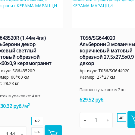
643520R (1,44м 4пл)
T056/SG644020
ьберони декор
Альберони 3 мозаичн
жевый светлый
коричневый матовый
товый обрезной
обрезной 27,5x27,5x0,9
x60x0,9 керамогранит
декор
тикул:
SG643520R
Артикул:
T056/SG644020
змер: 60*60 см
Размер: 27*27 см
: 28.28 кг
Плиток в упаковке:
7
шт
иток в упаковке:
4
шт
629.52 руб.
2
630.32 руб./м
шт.
–
+
м2
шт.
–
+