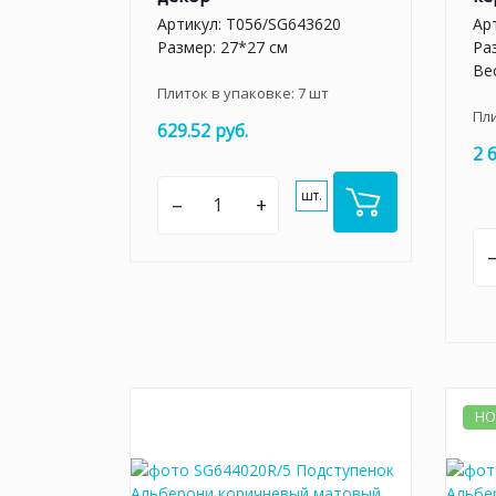
Артикул:
T056/SG643620
Ар
Размер: 27*27 см
Ра
Вес
Плиток в упаковке:
7
шт
Пл
629.52 руб.
2 
шт.
–
+
НО