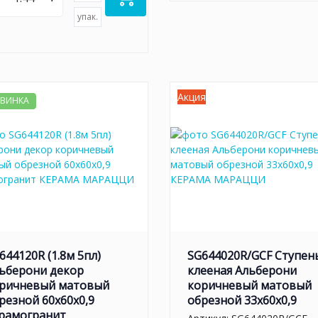
упак.
Акция
ВИНКА
644120R (1.8м 5пл)
SG644020R/GCF Ступен
ьберони декор
клееная Альберони
ричневый матовый
коричневый матовый
резной 60x60x0,9
обрезной 33x60x0,9
рамогранит