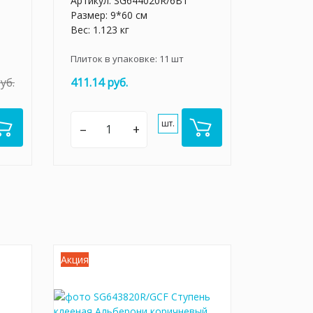
Артикул:
SG644020R/6BT
Размер: 9*60 см
Вес: 1.123 кг
Плиток в упаковке:
11
шт
уб.
411.14 руб.
шт.
–
+
Акция