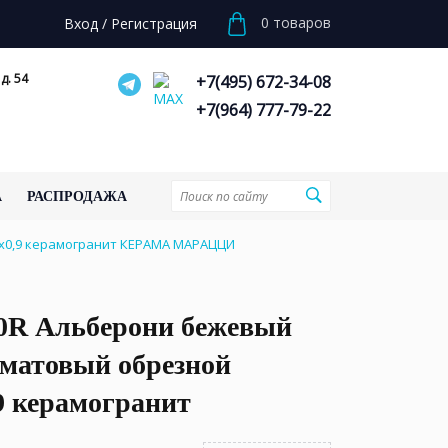
0
товаров
Вход
/
Регистрация
д. 54
+7(495) 672-34-08
+7(964) 777-79-22
А
РАСПРОДАЖА
x0,9 керамогранит КЕРАМА МАРАЦЦИ
0R Альберони бежевый
 матовый обрезной
9 керамогранит