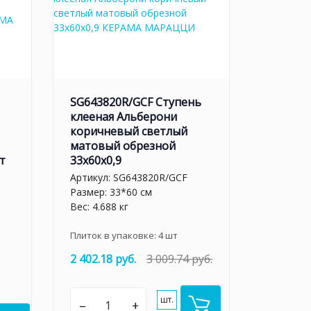
SG643820R/GCF Ступень
клееная Альберони
коричневый светлый
матовый обрезной
т
33x60x0,9
Артикул:
SG643820R/GCF
Размер: 33*60 см
Вес: 4.688 кг
Плиток в упаковке:
4
шт
2 402.18 руб.
3 009.74 руб.
шт.
–
+