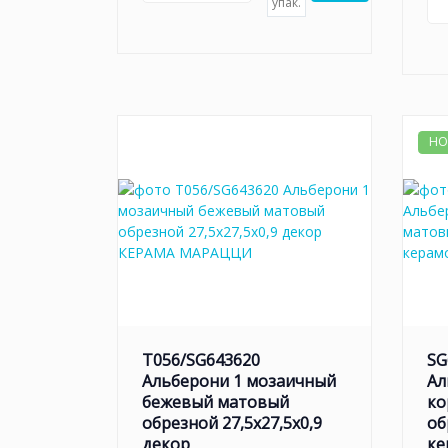
упак.
НО
T056/SG643620
SG
Альберони 1 мозаичный
Ал
бежевый матовый
ко
обрезной 27,5x27,5x0,9
об
декор
ке