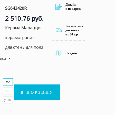
Дизайн
SG643420R
в подарок
2 510.76 руб.
Бесплатная
Керама Марацци
доставка
от 50 т.р.
керамогранит
для стен / для пола
Скидки
тики
м2
шт.
В КОРЗИНУ
упак.