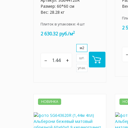
Артикул:
SG644120R
Ра
Размер: 60*60 см
Вес
Вес: 28.28 кг
Пл
Плиток в упаковке:
4
шт
2 
2
2 630.32 руб./м
м2
шт.
–
+
упак.
НОВИНКА
НО