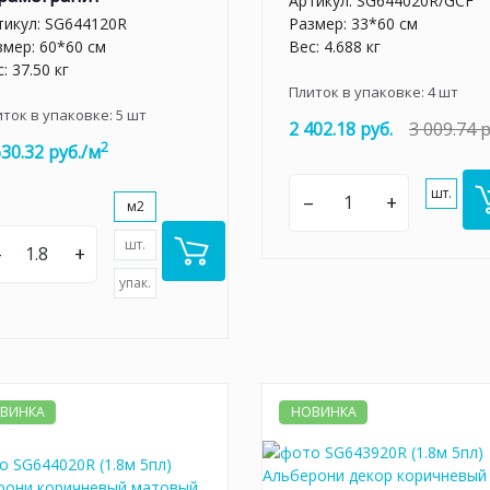
Артикул:
SG644020R/GCF
тикул:
SG644120R
Размер: 33*60 см
змер: 60*60 см
Вес: 4.688 кг
: 37.50 кг
Плиток в упаковке:
4
шт
иток в упаковке:
5
шт
2 402.18 руб.
3 009.74 р
2
630.32 руб./м
шт.
–
+
м2
шт.
–
+
упак.
ВИНКА
НОВИНКА