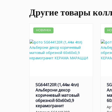
Другие товары кол
НОВИНКА
НО
SG644120R (1,44м 4пл)
SG
Альберони декор
Ал
коричневый матовый
ма
обрезной 60x60x0,9
60
керамогранит
Ар