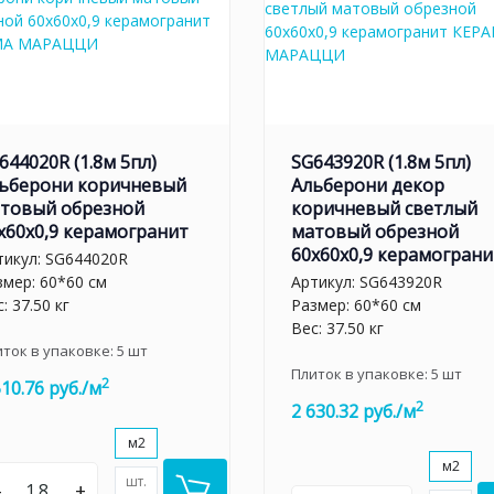
644020R (1.8м 5пл)
SG643920R (1.8м 5пл)
ьберони коричневый
Альберони декор
товый обрезной
коричневый светлый
x60x0,9 керамогранит
матовый обрезной
60x60x0,9 керамограни
тикул:
SG644020R
змер: 60*60 см
Артикул:
SG643920R
: 37.50 кг
Размер: 60*60 см
Вес: 37.50 кг
иток в упаковке:
5
шт
Плиток в упаковке:
5
шт
2
510.76 руб./м
2
2 630.32 руб./м
м2
м2
шт.
–
+