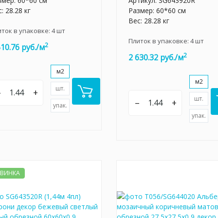
змер: 60*60 см
Артикул:
SG643920R
: 28.28 кг
Размер: 60*60 см
Вес: 28.28 кг
иток в упаковке:
4
шт
Плиток в упаковке:
4
шт
2
510.76 руб./м
2
2 630.32 руб./м
м2
м2
шт.
–
+
шт.
–
+
упак.
упак.
ВИНКА