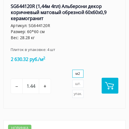
SG644120R (1,44м 4пл) Альберони декор
коричневый матовый обрезной 60x60x0,9
керамогранит
Артикул:
SG644120R
Размер: 60*60 см
Вес: 28.28 кг
Плиток в упаковке:
4
шт
2
2 630.32 руб./м
м2
шт.
–
+
упак.
НОВИНКА