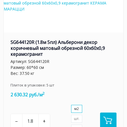
SG644120R (1.8м 5пл) Альберони декор
коричневый матовый обрезной 60x60x0,9
керамогранит
Артикул:
SG644120R
Размер: 60*60 см
Вес: 37.50 кг
Плиток в упаковке:
5
шт
2
2 630.32 руб./м
м2
шт.
–
+