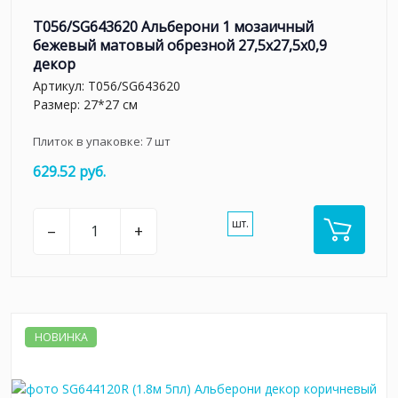
T056/SG643620 Альберони 1 мозаичный
бежевый матовый обрезной 27,5x27,5x0,9
декор
Артикул:
T056/SG643620
Размер: 27*27 см
Плиток в упаковке:
7
шт
629.52 руб.
шт.
–
+
НОВИНКА