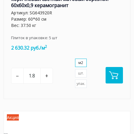
60x60x0,9 керамогранит
Артикул:
SG643920R
Размер: 60*60 см
Вес: 37.50 кг
Плиток в упаковке:
5
шт
2
2 630.32 руб./м
м2
шт.
–
+
упак.
Акция