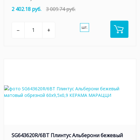
2 402.18 руб.
3 009.74 руб.
шт.
–
+
SG643620R/6BT Плинтус Альберони бежевый