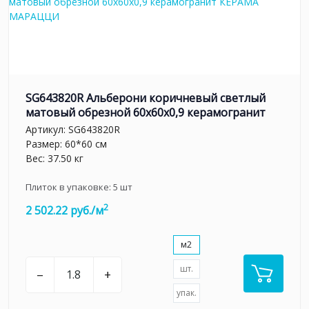
SG643820R Альберони коричневый светлый
матовый обрезной 60x60x0,9 керамогранит
Артикул:
SG643820R
Размер: 60*60 см
Вес: 37.50 кг
Плиток в упаковке:
5
шт
2
2 502.22 руб./м
м2
шт.
–
+
упак.