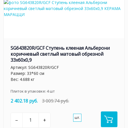
SG643820R/GCF Ступень клееная Альберони
коричневый светлый матовый обрезной
33x60x0,9
Артикул:
SG643820R/GCF
Размер: 33*60 см
Вес: 4.688 кг
Плиток в упаковке:
4
шт
2 402.18 руб.
3 009.74 руб.
шт.
–
+