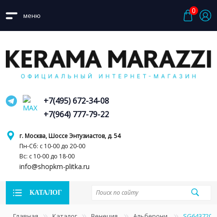
0
меню
+7(495) 672-34-08
+7(964) 777-79-22
г. Москва, Шоссе Энтузиастов, д. 54
Пн-Сб: с 10-00 до 20-00
Вс: с 10-00 до 18-00
info@shopkm-plitka.ru
КАТАЛОГ
Главная
Каталог
Венеция
Альберони
SG643720R