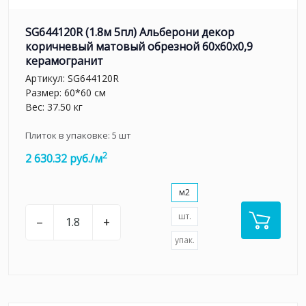
SG644120R (1.8м 5пл) Альберони декор
коричневый матовый обрезной 60x60x0,9
керамогранит
Артикул:
SG644120R
Размер: 60*60 см
Вес: 37.50 кг
Плиток в упаковке:
5
шт
2
2 630.32 руб./м
м2
шт.
–
+
упак.