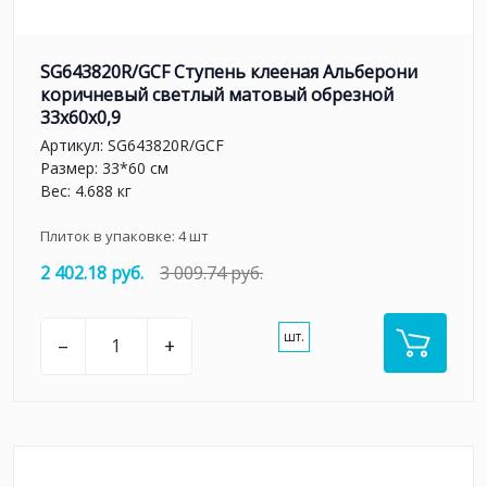
SG643820R/GCF Ступень клееная Альберони
коричневый светлый матовый обрезной
33x60x0,9
Артикул:
SG643820R/GCF
Размер: 33*60 см
Вес: 4.688 кг
Плиток в упаковке:
4
шт
2 402.18 руб.
3 009.74 руб.
шт.
–
+