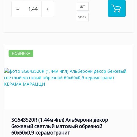
шт.
–
+
упак.
НОВИНКА
SG643520R (1,44м 4пл) Альберони декор
бежевый светлый матовый обрезной
60x60x0,9 керамогранит