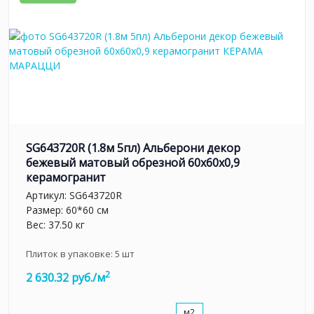
SG643720R (1.8м 5пл) Альберони декор
бежевый матовый обрезной 60x60x0,9
керамогранит
Артикул:
SG643720R
Размер: 60*60 см
Вес: 37.50 кг
Плиток в упаковке:
5
шт
2
2 630.32 руб./м
м2