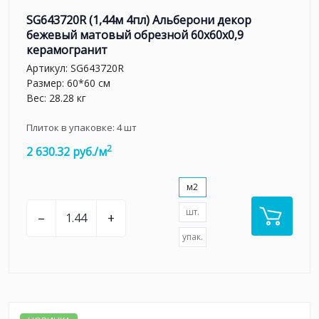
SG643720R (1,44м 4пл) Альберони декор
бежевый матовый обрезной 60x60x0,9
керамогранит
Артикул:
SG643720R
Размер: 60*60 см
Вес: 28.28 кг
Плиток в упаковке:
4
шт
2
2 630.32 руб./м
м2
шт.
–
+
упак.