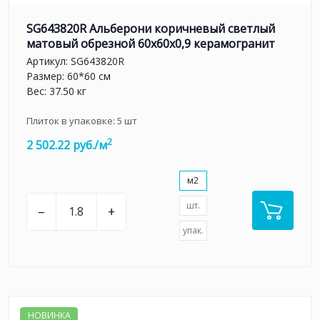
SG643820R Альберони коричневый светлый
матовый обрезной 60x60x0,9 керамогранит
Артикул:
SG643820R
Размер: 60*60 см
Вес: 37.50 кг
Плиток в упаковке:
5
шт
2
2 502.22 руб./м
м2
шт.
–
+
упак.
НОВИНКА