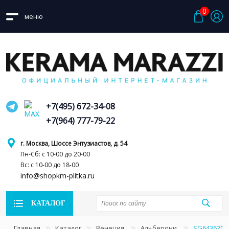
0
меню
+7(495) 672-34-08
+7(964) 777-79-22
г. Москва, Шоссе Энтузиастов, д. 54
Пн-Сб: с 10-00 до 20-00
Вс: с 10-00 до 18-00
info@shopkm-plitka.ru
КАТАЛОГ
Главная
Каталог
Венеция
Альберони
SG643620R