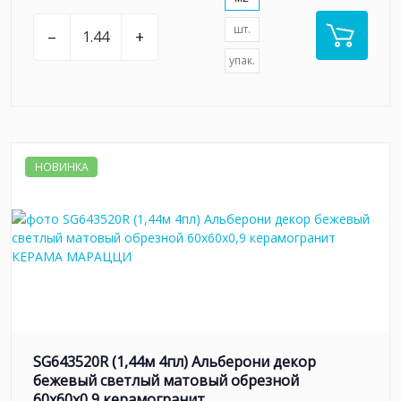
шт.
–
+
упак.
НОВИНКА
SG643520R (1,44м 4пл) Альберони декор
бежевый светлый матовый обрезной
60x60x0,9 керамогранит