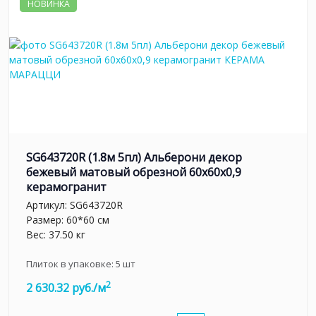
НОВИНКА
SG643720R (1.8м 5пл) Альберони декор
бежевый матовый обрезной 60x60x0,9
керамогранит
Артикул:
SG643720R
Размер: 60*60 см
Вес: 37.50 кг
Плиток в упаковке:
5
шт
2
2 630.32 руб./м