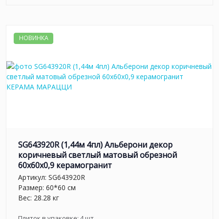
НОВИНКА
SG643920R (1,44м 4пл) Альберони декор
коричневый светлый матовый обрезной
60x60x0,9 керамогранит
Артикул:
SG643920R
Размер: 60*60 см
Вес: 28.28 кг
Плиток в упаковке:
4
шт