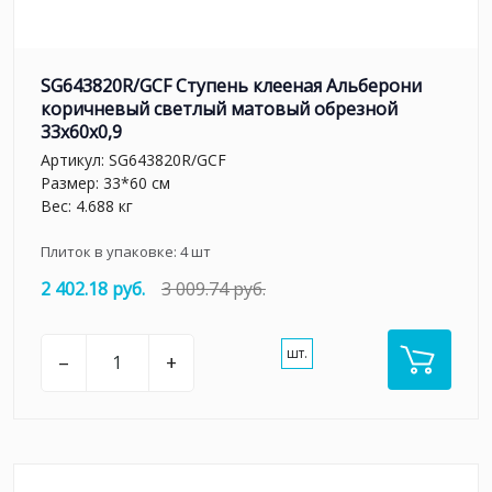
SG643820R/GCF Ступень клееная Альберони
коричневый светлый матовый обрезной
33x60x0,9
Артикул:
SG643820R/GCF
Размер: 33*60 см
Вес: 4.688 кг
Плиток в упаковке:
4
шт
2 402.18 руб.
3 009.74 руб.
шт.
–
+