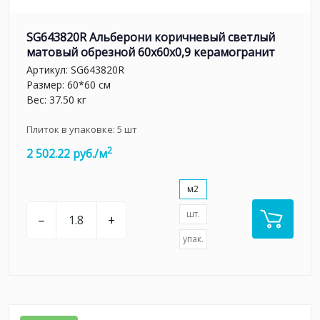
SG643820R Альберони коричневый светлый
матовый обрезной 60x60x0,9 керамогранит
Артикул:
SG643820R
Размер: 60*60 см
Вес: 37.50 кг
Плиток в упаковке:
5
шт
2
2 502.22 руб./м
м2
шт.
–
+
упак.