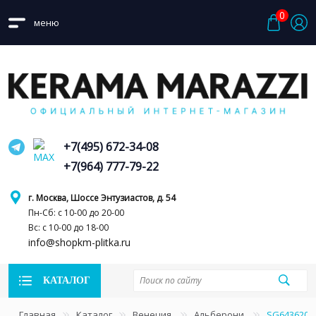
0
меню
+7(495) 672-34-08
+7(964) 777-79-22
г. Москва, Шоссе Энтузиастов, д. 54
Пн-Сб: с 10-00 до 20-00
Вс: с 10-00 до 18-00
info@shopkm-plitka.ru
КАТАЛОГ
Главная
Каталог
Венеция
Альберони
SG643620R