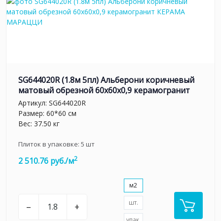
SG644020R (1.8м 5пл) Альберони коричневый
матовый обрезной 60x60x0,9 керамогранит
Артикул:
SG644020R
Размер: 60*60 см
Вес: 37.50 кг
Плиток в упаковке:
5
шт
2
2 510.76 руб./м
м2
шт.
–
+
упак.