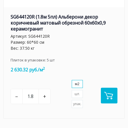
SG644120R (1.8м 5пл) Альберони декор
коричневый матовый обрезной 60x60x0,9
керамогранит
Артикул:
SG644120R
Размер: 60*60 см
Вес: 37.50 кг
Плиток в упаковке:
5
шт
2
2 630.32 руб./м
м2
шт.
–
+
упак.