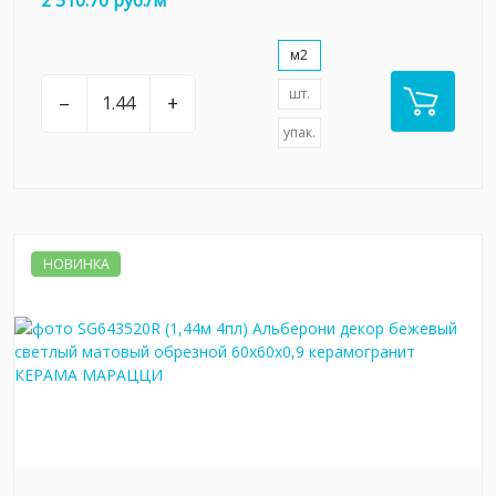
2 510.76 руб./м
м2
шт.
–
+
упак.
НОВИНКА