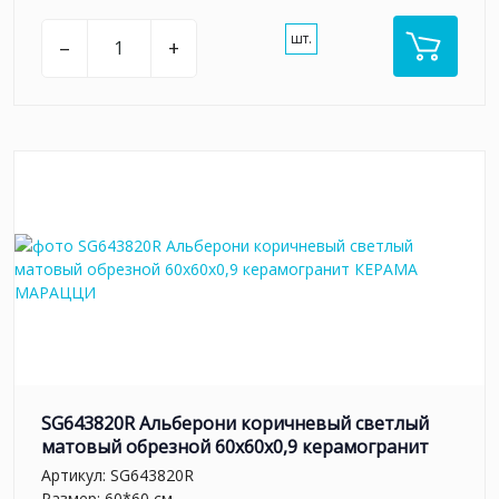
шт.
–
+
SG643820R Альберони коричневый светлый
матовый обрезной 60x60x0,9 керамогранит
Артикул:
SG643820R
Размер: 60*60 см