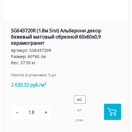
SG643720R (1.8м 5пл) Альберони декор
бежевый матовый обрезной 60x60x0,9
керамогранит
Артикул:
SG643720R
Размер: 60*60 см
Вес: 37.50 кг
Плиток в упаковке:
5
шт
2
2 630.32 руб./м
м2
шт.
–
+
упак.