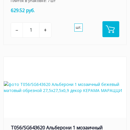
Плиток в упаковке:
7
шт
629.52 руб.
шт.
–
+
T056/SG643620 Альберони 1 мозаичный