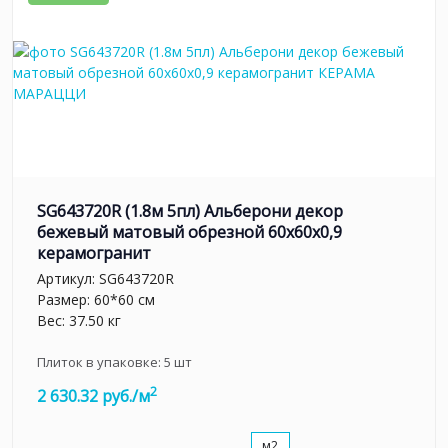
SG643720R (1.8м 5пл) Альберони декор
бежевый матовый обрезной 60x60x0,9
керамогранит
Артикул:
SG643720R
Размер: 60*60 см
Вес: 37.50 кг
Плиток в упаковке:
5
шт
2
2 630.32 руб./м
м2