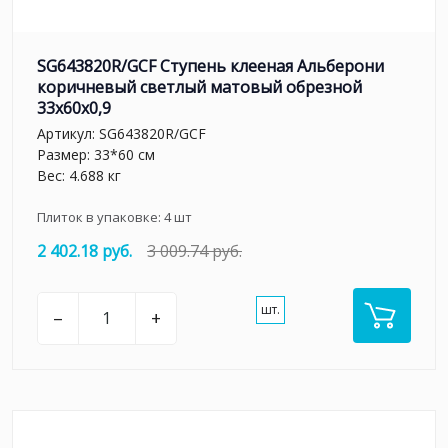
SG643820R/GCF Ступень клееная Альберони
коричневый светлый матовый обрезной
33x60x0,9
Артикул:
SG643820R/GCF
Размер: 33*60 см
Вес: 4.688 кг
Плиток в упаковке:
4
шт
2 402.18 руб.
3 009.74 руб.
шт.
–
+