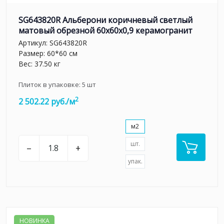
SG643820R Альберони коричневый светлый
матовый обрезной 60x60x0,9 керамогранит
Артикул:
SG643820R
Размер: 60*60 см
Вес: 37.50 кг
Плиток в упаковке:
5
шт
2
2 502.22 руб./м
м2
шт.
–
+
упак.
НОВИНКА