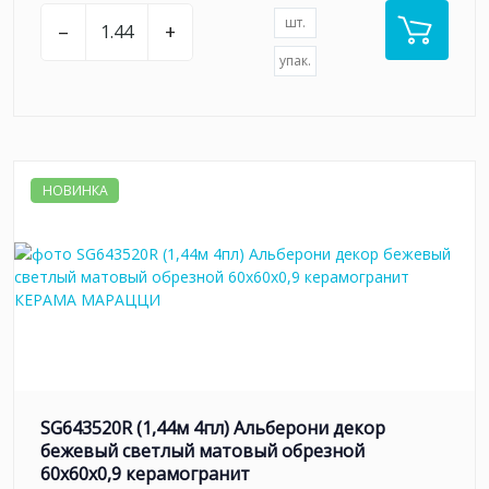
шт.
–
+
упак.
НОВИНКА
SG643520R (1,44м 4пл) Альберони декор
бежевый светлый матовый обрезной
60x60x0,9 керамогранит