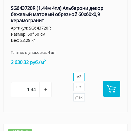
SG643720R (1,44м 4пл) Альберони декор
бежевый матовый обрезной 60x60x0,9
керамогранит
Артикул:
SG643720R
Размер: 60*60 см
Вес: 28.28 кг
Плиток в упаковке:
4
шт
2
2 630.32 руб./м
м2
шт.
–
+
упак.