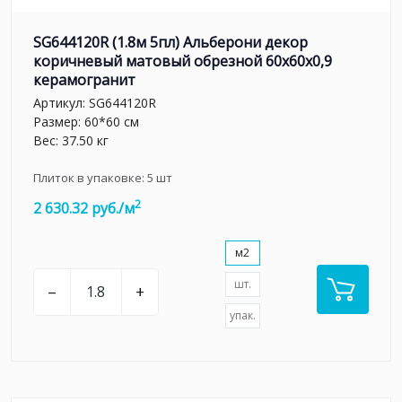
SG644120R (1.8м 5пл) Альберони декор
коричневый матовый обрезной 60x60x0,9
керамогранит
Артикул:
SG644120R
Размер: 60*60 см
Вес: 37.50 кг
Плиток в упаковке:
5
шт
2
2 630.32 руб./м
м2
шт.
–
+
упак.