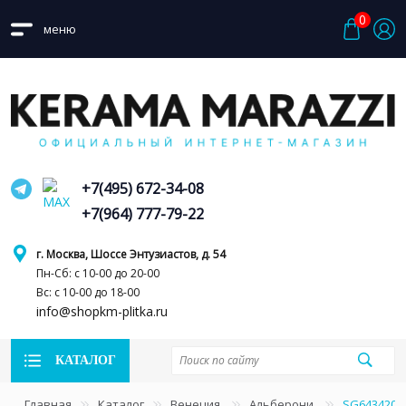
0
меню
+7(495) 672-34-08
+7(964) 777-79-22
г. Москва, Шоссе Энтузиастов, д. 54
Пн-Сб: с 10-00 до 20-00
Вс: с 10-00 до 18-00
info@shopkm-plitka.ru
КАТАЛОГ
Главная
Каталог
Венеция
Альберони
SG643420R