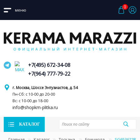
0
меню
+7(495) 672-34-08
+7(964) 777-79-22
г. Москва, Шоссе Энтузиастов, д. 54
Пн-Сб: с 10-00 до 20-00
Вс: с 10-00 до 18-00
info@shopkm-plitka.ru
КАТАЛОГ
Главная
Каталог
Тоскана
Бричиола
SG653622R 