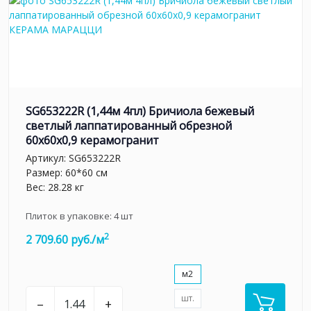
SG653222R (1,44м 4пл) Бричиола бежевый
светлый лаппатированный обрезной
60x60x0,9 керамогранит
Артикул:
SG653222R
Размер: 60*60 см
Вес: 28.28 кг
Плиток в упаковке:
4
шт
2
2 709.60 руб./м
м2
шт.
–
+