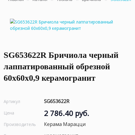
SG653622R Бричиола черный
лаппатированный обрезной
60x60x0,9 керамогранит
SG653622R
Артикул
2 786.40 руб.
Цена
Керама Марацци
Производитель