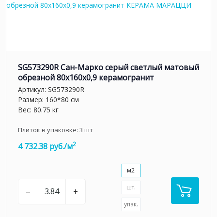
SG573290R Сан-Марко серый светлый матовый
обрезной 80x160x0,9 керамогранит
Артикул:
SG573290R
Размер: 160*80 см
Вес: 80.75 кг
Плиток в упаковке:
3
шт
2
4 732.38 руб./м
м2
шт.
–
+
упак.