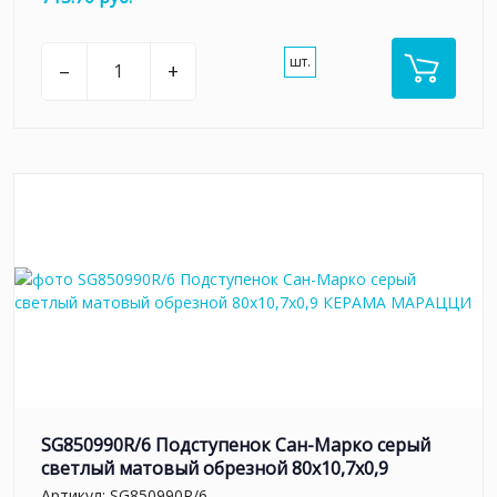
шт.
–
+
SG850990R/6 Подступенок Сан-Марко серый
светлый матовый обрезной 80x10,7x0,9
Артикул:
SG850990R/6