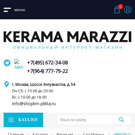
0
меню
+7(495) 672-34-08
+7(964) 777-79-22
г. Москва, Шоссе Энтузиастов, д. 54
Пн-Сб: с 10-00 до 20-00
Вс: с 10-00 до 18-00
info@shopkm-plitka.ru
КАТАЛОГ
Главная
Каталог
Венеция
Сан-Марко
48001R Са