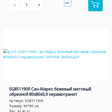
шт.
–
+
SG851190R Сан-Марко бежевый матовый
обрезной 80x80x0,9 керамогранит
Артикул:
SG851190R
Размер: 80*80 см
Вес: 41.41 кг