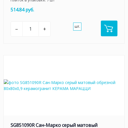
Плиток в упаковке:
7
шт
514.84 руб.
шт.
–
+
SG851090R Сан-Марко серый матовый