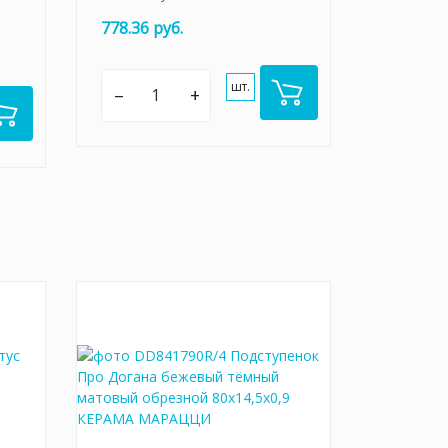
778.36 руб.
шт.
–
+