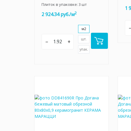
Плиток в упаковке:
3
шт
1 
2
2 924.34 руб./м
м2
шт.
–
+
упак.