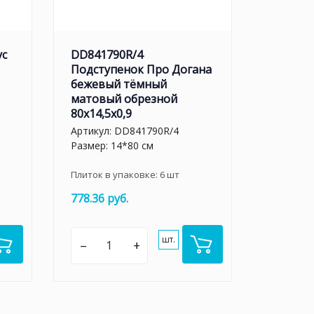
ус
DD841790R/4
Подступенок Про Догана
бежевый тёмный
матовый обрезной
80x14,5x0,9
Артикул:
DD841790R/4
Размер: 14*80 см
Плиток в упаковке:
6
шт
778.36 руб.
шт.
–
+