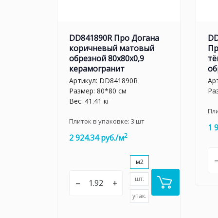
DD841890R Про Догана
DD
коричневый матовый
Пр
обрезной 80x80x0,9
тё
керамогранит
об
Артикул:
DD841890R
Ар
Размер: 80*80 см
Ра
Вес: 41.41 кг
Пл
Плиток в упаковке:
3
шт
1 
2
2 924.34 руб./м
м2
шт.
–
+
упак.