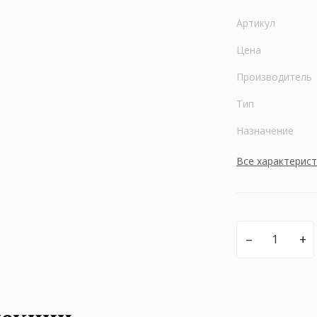
Артикул
Цена
Производитель
Тип
Назначение
Все характерис
–
+