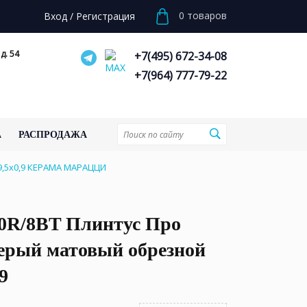
0
товаров
Вход
/
Регистрация
д. 54
+7(495) 672-34-08
+7(964) 777-79-22
А
РАСПРОДАЖА
9,5x0,9 КЕРАМА МАРАЦЦИ
0R/8BT Плинтус Про
серый матовый обрезной
9