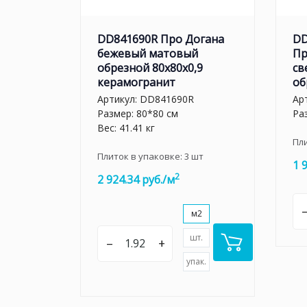
DD841690R Про Догана
DD
бежевый матовый
Пр
обрезной 80x80x0,9
св
керамогранит
об
Артикул:
DD841690R
Ар
Размер: 80*80 см
Ра
Вес: 41.41 кг
Пл
Плиток в упаковке:
3
шт
1 
2
2 924.34 руб./м
м2
шт.
–
+
упак.