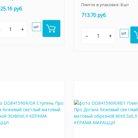
Плиток в упаковке:
8
шт
925.16 руб.
713.70 руб.
шт.
–
+
шт.
–
+