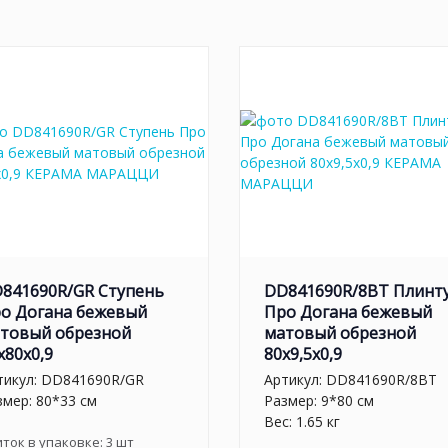
841690R/GR Ступень
DD841690R/8BT Плинт
о Догана бежевый
Про Догана бежевый
товый обрезной
матовый обрезной
x80x0,9
80x9,5x0,9
тикул:
DD841690R/GR
Артикул:
DD841690R/8BT
змер: 80*33 см
Размер: 9*80 см
Вес: 1.65 кг
иток в упаковке:
3
шт