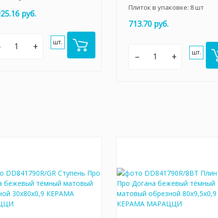
Плиток в упаковке:
8
шт
925.16 руб.
713.70 руб.
шт.
–
+
шт.
–
+