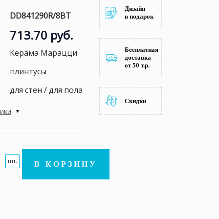
Дизайн
DD841290R/8BT
в подарок
713.70 руб.
Бесплатная
Керама Марацци
доставка
от 50 т.р.
плинтусы
для стен / для пола
Скидки
тики
шт.
В КОРЗИНУ