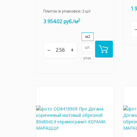
1 
Плиток в упаковке:
2
шт
2
3 954.02 руб./м
м2
шт.
–
+
упак.