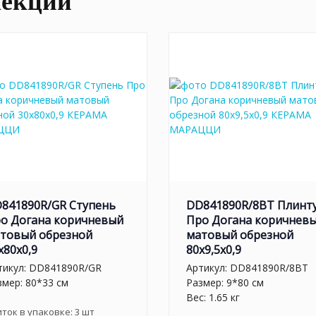
лекции
841890R/GR Ступень
DD841890R/8BT Плинт
о Догана коричневый
Про Догана коричнев
товый обрезной
матовый обрезной
x80x0,9
80x9,5x0,9
тикул:
DD841890R/GR
Артикул:
DD841890R/8BT
змер: 80*33 см
Размер: 9*80 см
Вес: 1.65 кг
иток в упаковке:
3
шт