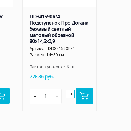
ус
DD841590R/4
Подступенок Про Догана
бежевый светлый
матовый обрезной
80x14,5x0,9
Артикул:
DD841590R/4
Размер: 14*80 см
Плиток в упаковке:
6
шт
778.36 руб.
шт.
–
+