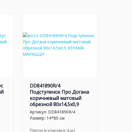
ус
DD841890R/4
ый
Подступенок Про Догана
коричневый матовый
обрезной 80x14,5x0,9
Артикул:
DD841890R/4
Размер: 14*80 см
Плиток в упаковке:
6
шт