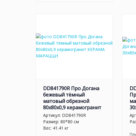
DD841790R Про Догана
DD
бежевый тёмный
Пр
матовый обрезной
ма
80x80x0,9 керамогранит
30
Артикул:
DD841790R
Ар
Размер: 80*80 см
Ра
Вес: 41.41 кг
Пл