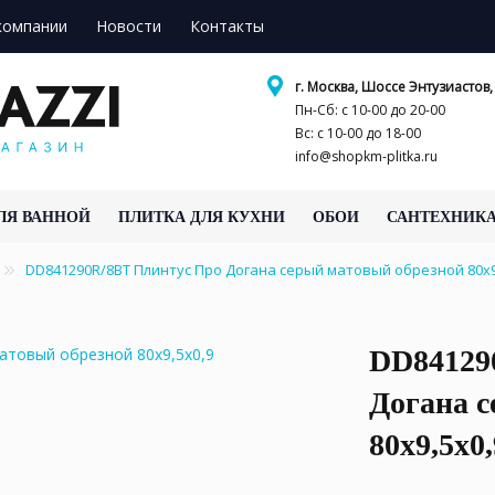
компании
Новости
Контакты
г. Москва, Шоссе Энтузиастов, 
Пн-Сб: с 10-00 до 20-00
Вс: с 10-00 до 18-00
info@shopkm-plitka.ru
ЛЯ ВАННОЙ
ПЛИТКА ДЛЯ КУХНИ
ОБОИ
САНТЕХНИК
DD841290R/8BT Плинтус Про Догана серый матовый обрезной 80x
DD84129
Догана 
80x9,5x0,