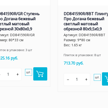
841590R/GR Ступень
DD841590R/8BT Плинт
о Догана бежевый
Про Догана бежевый
етлый матовый
светлый матовый
резной 30x80x0,9
обрезной 80x9,5x0,9
тикул:
DD841590R/GR
Артикул:
DD841590R/8BT
змер: 80*33 см
Размер: 9*80 см
Вес: 1.65 кг
иток в упаковке:
3
шт
Плиток в упаковке:
8
шт
925.16 руб.
713.70 руб.
шт.
–
+
шт.
–
+