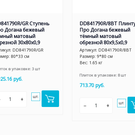
841790R/GR Ступень
DD841790R/8BT Плинт
о Догана бежевый
Про Догана бежевый
мный матовый
тёмный матовый
резной 30x80x0,9
обрезной 80x9,5x0,9
тикул:
DD841790R/GR
Артикул:
DD841790R/8BT
змер: 80*33 см
Размер: 9*80 см
Вес: 1.65 кг
иток в упаковке:
3
шт
Плиток в упаковке:
8
шт
925.16 руб.
713.70 руб.
шт.
–
+
шт.
–
+