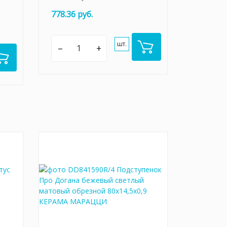
778.36 руб.
шт.
–
+