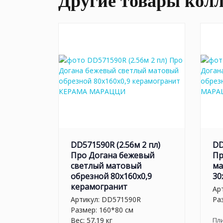
Другие товары кол
DD571590R (2.56м 2 пл)
DD
Про Догана бежевый
Пр
светлый матовый
ма
обрезной 80x160x0,9
30
керамогранит
Ар
Артикул:
DD571590R
Ра
Размер: 160*80 см
Вес: 57.19 кг
Пл