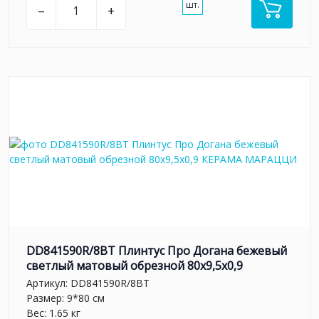
шт.
–
+
DD841590R/8BT Плинтус Про Догана бежевый
светлый матовый обрезной 80x9,5x0,9
Артикул:
DD841590R/8BT
Размер: 9*80 см
Вес: 1.65 кг