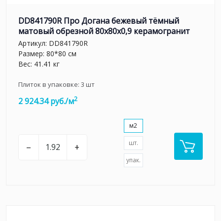
DD841790R Про Догана бежевый тёмный
матовый обрезной 80x80x0,9 керамогранит
Артикул:
DD841790R
Размер: 80*80 см
Вес: 41.41 кг
Плиток в упаковке:
3
шт
2
2 924.34 руб./м
м2
шт.
–
+
упак.