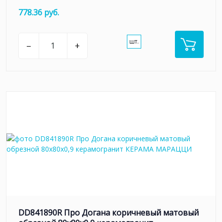
778.36 руб.
шт.
–
+
DD841890R Про Догана коричневый матовый