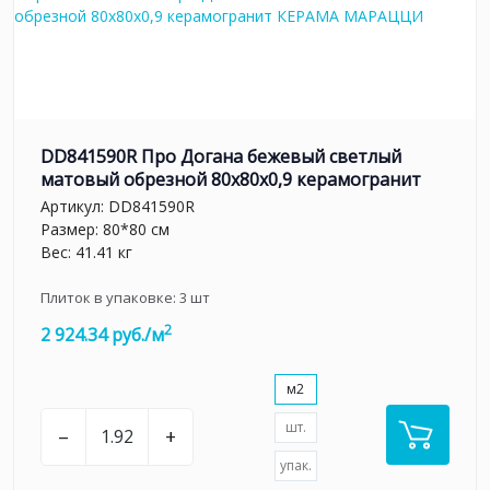
DD841590R Про Догана бежевый светлый
матовый обрезной 80x80x0,9 керамогранит
Артикул:
DD841590R
Размер: 80*80 см
Вес: 41.41 кг
Плиток в упаковке:
3
шт
2
2 924.34 руб./м
м2
шт.
–
+
упак.