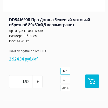
DD841690R Про Догана бежевый матовый
обрезной 80x80x0,9 керамогранит
Артикул:
DD841690R
Размер: 80*80 см
Вес: 41.41 кг
Плиток в упаковке:
3
шт
2
2 924.34 руб./м
м2
шт.
–
+
упак.