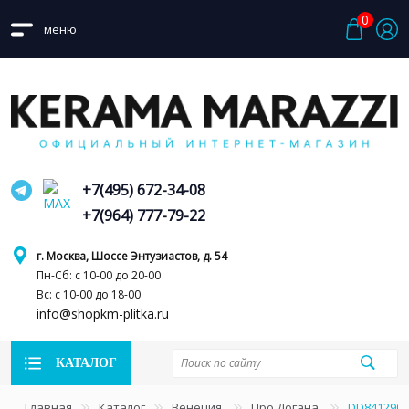
0
меню
+7(495) 672-34-08
+7(964) 777-79-22
г. Москва, Шоссе Энтузиастов, д. 54
Пн-Сб: с 10-00 до 20-00
Вс: с 10-00 до 18-00
info@shopkm-plitka.ru
КАТАЛОГ
Главная
Каталог
Венеция
Про Догана
DD841290R