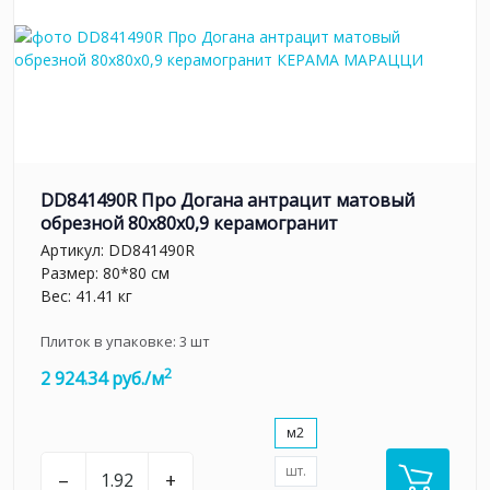
DD841490R Про Догана антрацит матовый
обрезной 80x80x0,9 керамогранит
Артикул:
DD841490R
Размер: 80*80 см
Вес: 41.41 кг
Плиток в упаковке:
3
шт
2
2 924.34 руб./м
м2
шт.
–
+