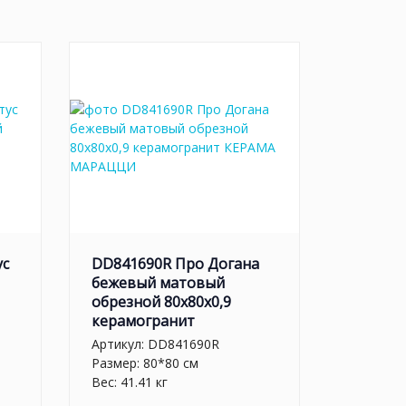
ус
DD841690R Про Догана
бежевый матовый
обрезной 80x80x0,9
керамогранит
Артикул:
DD841690R
Размер: 80*80 см
Вес: 41.41 кг