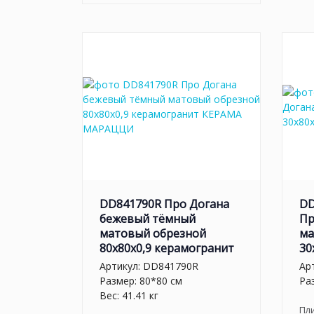
DD841790R Про Догана
DD
бежевый тёмный
Пр
матовый обрезной
ма
80x80x0,9 керамогранит
30
Артикул:
DD841790R
Ар
Размер: 80*80 см
Ра
Вес: 41.41 кг
Пл