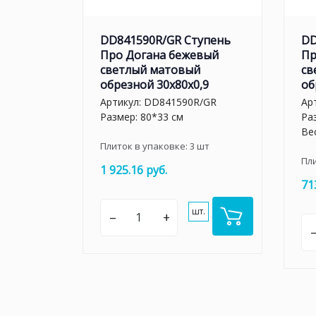
DD841590R/GR Ступень
DD
Про Догана бежевый
Пр
светлый матовый
св
обрезной 30x80x0,9
об
Артикул:
DD841590R/GR
Ар
Размер: 80*33 см
Ра
Вес
Плиток в упаковке:
3
шт
Пл
1 925.16 руб.
71
шт.
–
+