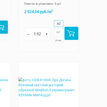
Плиток в упаковке:
3
шт
2
2 924.34 руб./м
м2
шт.
–
+
упак.