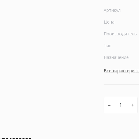
Артикул
Цена
Производитель
Тип
Назначение
Все характерис
–
+