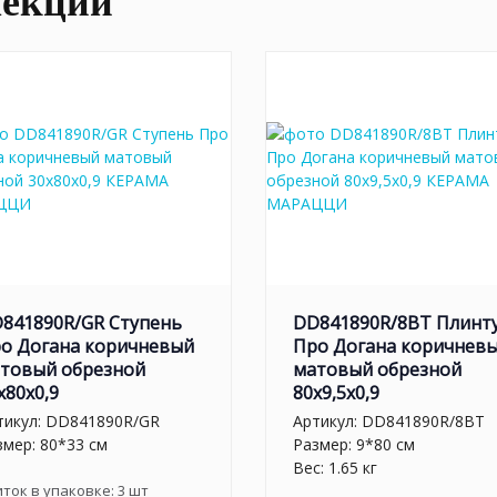
лекции
841890R/GR Ступень
DD841890R/8BT Плинт
о Догана коричневый
Про Догана коричнев
товый обрезной
матовый обрезной
x80x0,9
80x9,5x0,9
тикул:
DD841890R/GR
Артикул:
DD841890R/8BT
змер: 80*33 см
Размер: 9*80 см
Вес: 1.65 кг
иток в упаковке:
3
шт