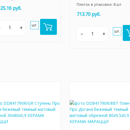
Плиток в упаковке:
8
шт
925.16 руб.
713.70 руб.
шт.
–
+
шт.
–
+