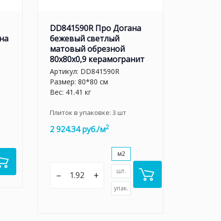
DD841590R Про Догана
на
бежевый светлый
матовый обрезной
80x80x0,9 керамогранит
Артикул:
DD841590R
Размер: 80*80 см
Вес: 41.41 кг
Плиток в упаковке:
3
шт
2
2 924.34 руб./м
м2
шт.
–
+
упак.