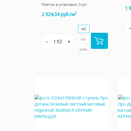
Плиток в упаковке:
3
шт
1 
2
2 924.34 руб./м
м2
шт.
–
+
упак.