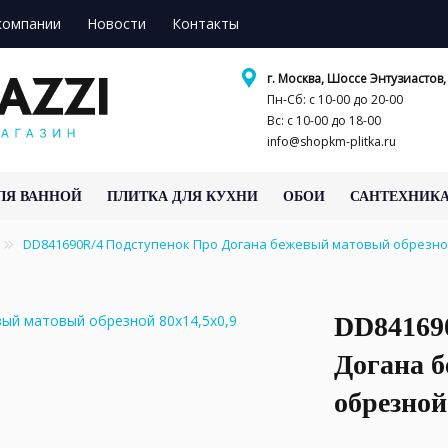
компании
Новости
Контакты
г. Москва, Шоссе Энтузиастов, 
Пн-Сб: с 10-00 до 20-00
Вс: с 10-00 до 18-00
info@shopkm-plitka.ru
ЛЯ ВАННОЙ
ПЛИТКА ДЛЯ КУХНИ
ОБОИ
САНТЕХНИК
DD841690R/4 Подступенок Про Догана бежевый матовый обрезно
DD84169
Догана 
обрезной