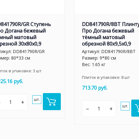
841790R/GR Ступень
DD841790R/8BT Плинт
о Догана бежевый
Про Догана бежевый
мный матовый
тёмный матовый
резной 30x80x0,9
обрезной 80x9,5x0,9
тикул:
DD841790R/GR
Артикул:
DD841790R/8BT
змер: 80*33 см
Размер: 9*80 см
Вес: 1.65 кг
иток в упаковке:
3
шт
Плиток в упаковке:
8
шт
925.16 руб.
713.70 руб.
шт.
–
+
шт.
–
+