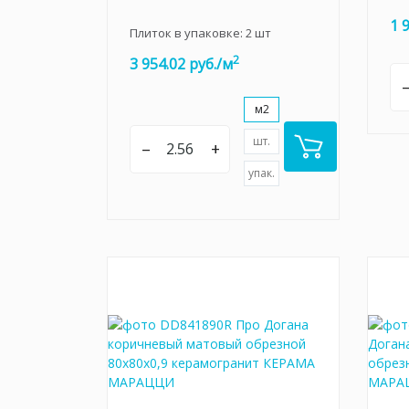
1 
Плиток в упаковке:
2
шт
2
3 954.02 руб./м
м2
шт.
–
+
упак.