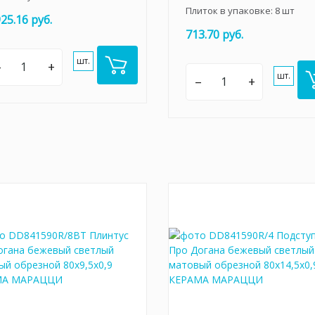
Плиток в упаковке:
8
шт
925.16 руб.
713.70 руб.
шт.
–
+
шт.
–
+