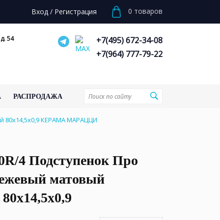
0
товаров
Вход
/
Регистрация
д. 54
+7(495) 672-34-08
+7(964) 777-79-22
А
РАСПРОДАЖА
й 80x14,5x0,9 КЕРАМА МАРАЦЦИ
0R/4 Подступенок Про
бежевый матовый
 80x14,5x0,9