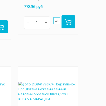
778.36 руб.
шт.
–
+