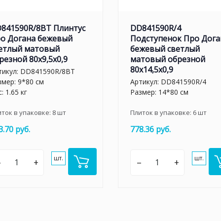
841590R/8BT Плинтус
DD841590R/4
о Догана бежевый
Подступенок Про Дога
етлый матовый
бежевый светлый
резной 80x9,5x0,9
матовый обрезной
80x14,5x0,9
тикул:
DD841590R/8BT
змер: 9*80 см
Артикул:
DD841590R/4
: 1.65 кг
Размер: 14*80 см
иток в упаковке:
8
шт
Плиток в упаковке:
6
шт
3.70 руб.
778.36 руб.
шт.
шт.
–
+
–
+