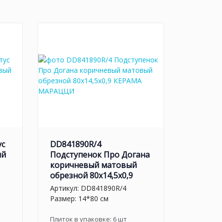
ус
DD841890R/4
ый
Подступенок Про Догана
коричневый матовый
обрезной 80x14,5x0,9
Артикул:
DD841890R/4
Размер: 14*80 см
Плиток в упаковке:
6
шт