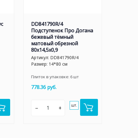
ус
DD841790R/4
Подступенок Про Догана
бежевый тёмный
матовый обрезной
80x14,5x0,9
Артикул:
DD841790R/4
Размер: 14*80 см
Плиток в упаковке:
6
шт
778.36 руб.
шт.
–
+