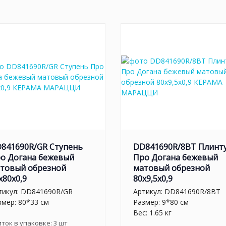
841690R/GR Ступень
DD841690R/8BT Плинт
о Догана бежевый
Про Догана бежевый
товый обрезной
матовый обрезной
x80x0,9
80x9,5x0,9
тикул:
DD841690R/GR
Артикул:
DD841690R/8BT
змер: 80*33 см
Размер: 9*80 см
Вес: 1.65 кг
иток в упаковке:
3
шт