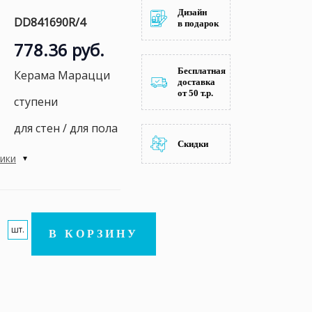
Дизайн
DD841690R/4
в подарок
778.36 руб.
Бесплатная
Керама Марацци
доставка
от 50 т.р.
ступени
для стен / для пола
Скидки
тики
шт.
В КОРЗИНУ