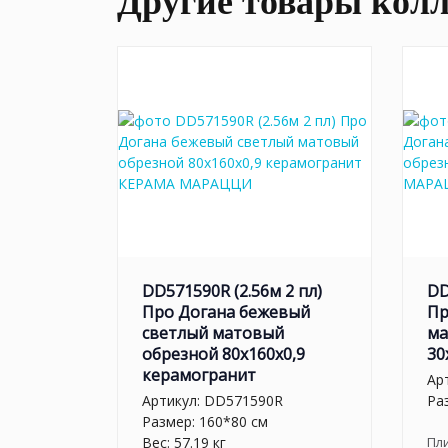
Другие товары кол
DD571590R (2.56м 2 пл)
DD
Про Догана бежевый
Пр
светлый матовый
ма
обрезной 80x160x0,9
30
керамогранит
Ар
Артикул:
DD571590R
Ра
Размер: 160*80 см
Вес: 57.19 кг
Пл