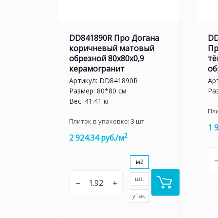
DD841890R Про Догана
DD
коричневый матовый
Пр
обрезной 80x80x0,9
тё
керамогранит
об
Артикул:
DD841890R
Ар
Размер: 80*80 см
Ра
Вес: 41.41 кг
Пл
Плиток в упаковке:
3
шт
1 
2
2 924.34 руб./м
м2
шт.
–
+
упак.