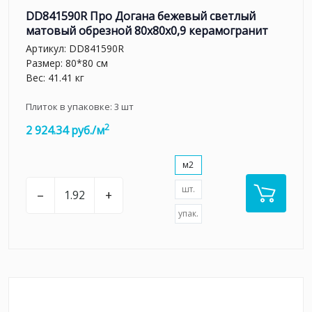
DD841590R Про Догана бежевый светлый
матовый обрезной 80x80x0,9 керамогранит
Артикул:
DD841590R
Размер: 80*80 см
Вес: 41.41 кг
Плиток в упаковке:
3
шт
2
2 924.34 руб./м
м2
шт.
–
+
упак.