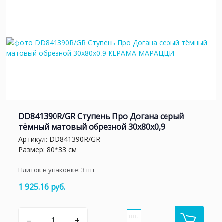
DD841390R/GR Ступень Про Догана серый
тёмный матовый обрезной 30x80x0,9
Артикул:
DD841390R/GR
Размер: 80*33 см
Плиток в упаковке:
3
шт
1 925.16 руб.
шт.
–
+