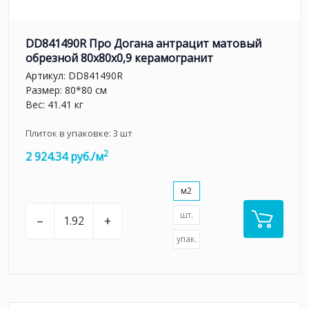
DD841490R Про Догана антрацит матовый
обрезной 80x80x0,9 керамогранит
Артикул:
DD841490R
Размер: 80*80 см
Вес: 41.41 кг
Плиток в упаковке:
3
шт
2
2 924.34 руб./м
м2
шт.
–
+
упак.