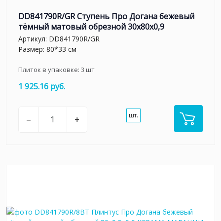
DD841790R/GR Ступень Про Догана бежевый
тёмный матовый обрезной 30x80x0,9
Артикул:
DD841790R/GR
Размер: 80*33 см
Плиток в упаковке:
3
шт
1 925.16 руб.
шт.
–
+