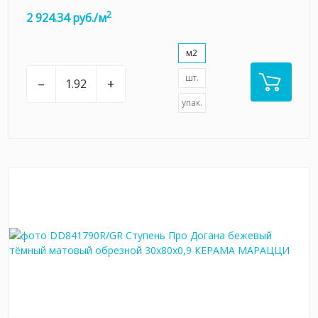
2
2 924.34 руб./м
м2
шт.
–
+
упак.