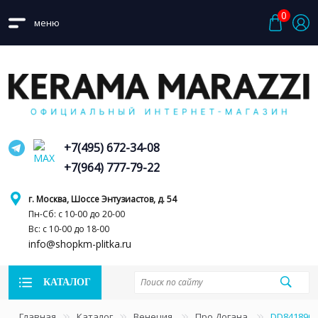
0
меню
+7(495) 672-34-08
+7(964) 777-79-22
г. Москва, Шоссе Энтузиастов, д. 54
Пн-Сб: с 10-00 до 20-00
Вс: с 10-00 до 18-00
info@shopkm-plitka.ru
КАТАЛОГ
Главная
Каталог
Венеция
Про Догана
DD841890R