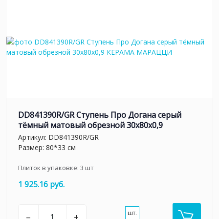
DD841390R/GR Ступень Про Догана серый
тёмный матовый обрезной 30x80x0,9
Артикул:
DD841390R/GR
Размер: 80*33 см
Плиток в упаковке:
3
шт
1 925.16 руб.
шт.
–
+