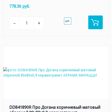
778.36 руб.
шт.
–
+
DD841890R Про Догана коричневый матовый