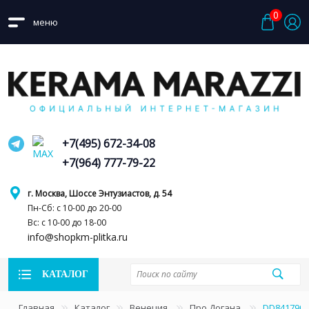
0
меню
+7(495) 672-34-08
+7(964) 777-79-22
г. Москва, Шоссе Энтузиастов, д. 54
Пн-Сб: с 10-00 до 20-00
Вс: с 10-00 до 18-00
info@shopkm-plitka.ru
КАТАЛОГ
Главная
Каталог
Венеция
Про Догана
DD841790R