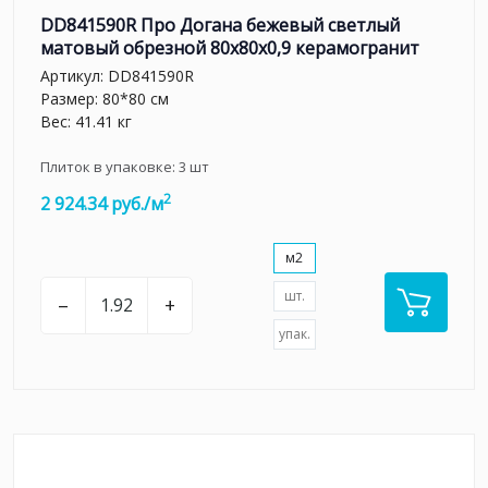
DD841590R Про Догана бежевый светлый
матовый обрезной 80x80x0,9 керамогранит
Артикул:
DD841590R
Размер: 80*80 см
Вес: 41.41 кг
Плиток в упаковке:
3
шт
2
2 924.34 руб./м
м2
шт.
–
+
упак.