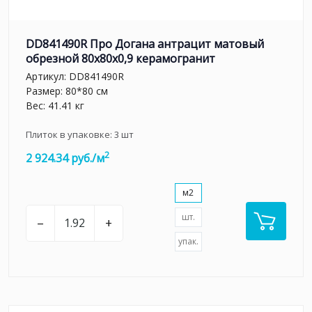
DD841490R Про Догана антрацит матовый
обрезной 80x80x0,9 керамогранит
Артикул:
DD841490R
Размер: 80*80 см
Вес: 41.41 кг
Плиток в упаковке:
3
шт
2
2 924.34 руб./м
м2
шт.
–
+
упак.