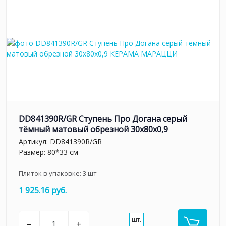
DD841390R/GR Ступень Про Догана серый
тёмный матовый обрезной 30x80x0,9
Артикул:
DD841390R/GR
Размер: 80*33 см
Плиток в упаковке:
3
шт
1 925.16 руб.
шт.
–
+