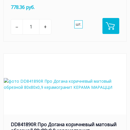
778.36 руб.
шт.
–
+
DD841890R Про Догана коричневый матовый