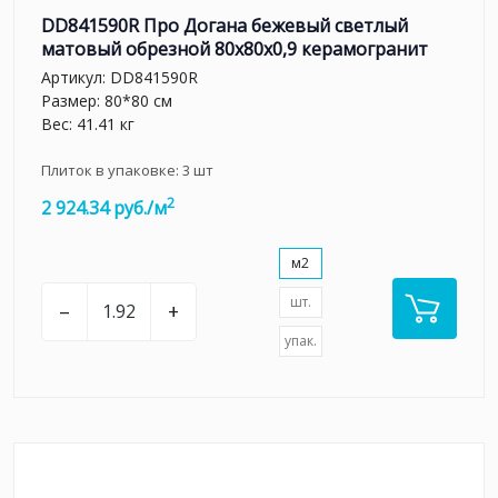
DD841590R Про Догана бежевый светлый
матовый обрезной 80x80x0,9 керамогранит
Артикул:
DD841590R
Размер: 80*80 см
Вес: 41.41 кг
Плиток в упаковке:
3
шт
2
2 924.34 руб./м
м2
шт.
–
+
упак.