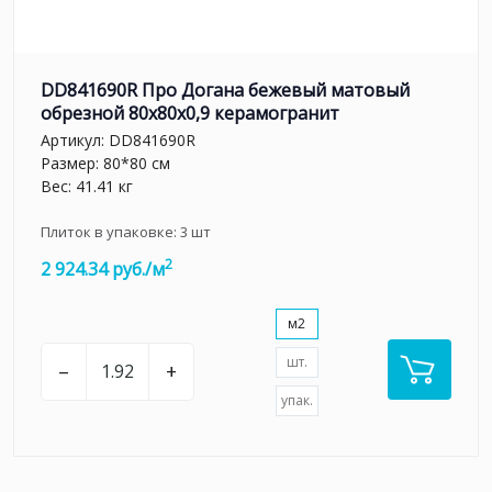
DD841690R Про Догана бежевый матовый
обрезной 80x80x0,9 керамогранит
Артикул:
DD841690R
Размер: 80*80 см
Вес: 41.41 кг
Плиток в упаковке:
3
шт
2
2 924.34 руб./м
м2
шт.
–
+
упак.