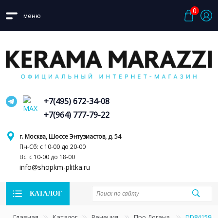
0
меню
+7(495) 672-34-08
+7(964) 777-79-22
г. Москва, Шоссе Энтузиастов, д. 54
Пн-Сб: с 10-00 до 20-00
Вс: с 10-00 до 18-00
info@shopkm-plitka.ru
КАТАЛОГ
Главная
Каталог
Венеция
Про Догана
DD841590R