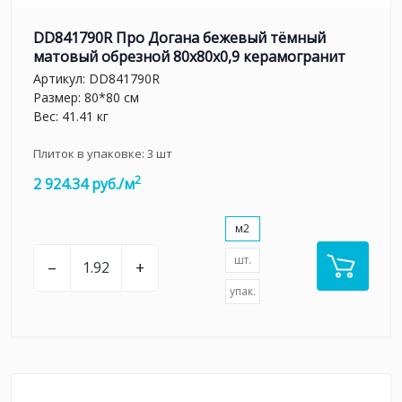
DD841790R Про Догана бежевый тёмный
матовый обрезной 80x80x0,9 керамогранит
Артикул:
DD841790R
Размер: 80*80 см
Вес: 41.41 кг
Плиток в упаковке:
3
шт
2
2 924.34 руб./м
м2
шт.
–
+
упак.