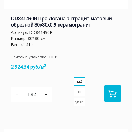
DD841490R Про Догана антрацит матовый
обрезной 80x80x0,9 керамогранит
Артикул:
DD841490R
Размер: 80*80 см
Вес: 41.41 кг
Плиток в упаковке:
3
шт
2
2 924.34 руб./м
м2
шт.
–
+
упак.