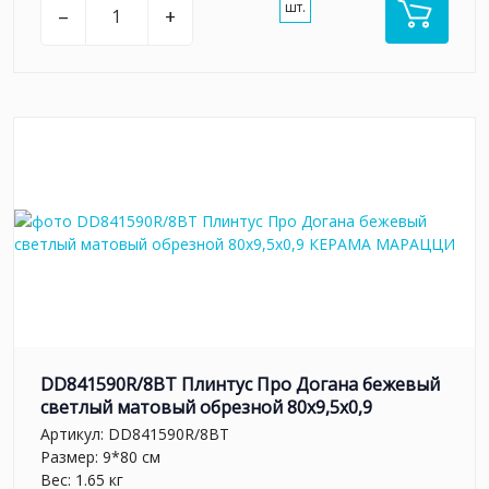
шт.
–
+
DD841590R/8BT Плинтус Про Догана бежевый
светлый матовый обрезной 80x9,5x0,9
Артикул:
DD841590R/8BT
Размер: 9*80 см
Вес: 1.65 кг