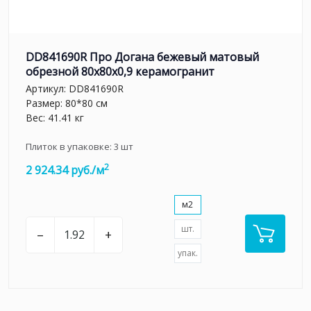
DD841690R Про Догана бежевый матовый
обрезной 80x80x0,9 керамогранит
Артикул:
DD841690R
Размер: 80*80 см
Вес: 41.41 кг
Плиток в упаковке:
3
шт
2
2 924.34 руб./м
м2
шт.
–
+
упак.