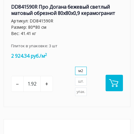
DD841590R Про Догана бежевый светлый
матовый обрезной 80x80x0,9 керамогранит
Артикул:
DD841590R
Размер: 80*80 см
Вес: 41.41 кг
Плиток в упаковке:
3
шт
2
2 924.34 руб./м
м2
шт.
–
+
упак.