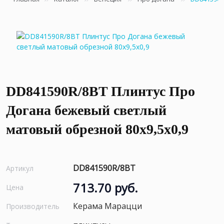
DD841590R/8BT Плинтус Про
Догана бежевый светлый
матовый обрезной 80x9,5x0,9
DD841590R/8BT
Артикул
713.70 руб.
Цена
Керама Марацци
Производитель