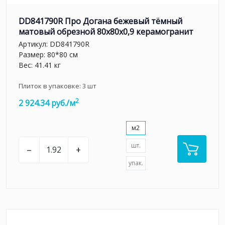
DD841790R Про Догана бежевый тёмный
матовый обрезной 80x80x0,9 керамогранит
Артикул:
DD841790R
Размер: 80*80 см
Вес: 41.41 кг
Плиток в упаковке:
3
шт
2
2 924.34 руб./м
м2
шт.
–
+
упак.