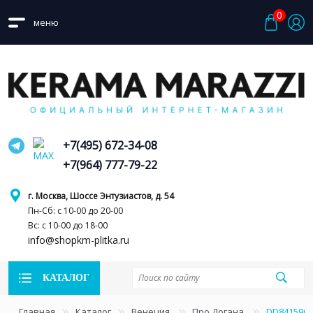
0
меню
+7(495) 672-34-08
+7(964) 777-79-22
г. Москва, Шоссе Энтузиастов, д. 54
Пн-Сб: с 10-00 до 20-00
Вс: с 10-00 до 18-00
info@shopkm-plitka.ru
КАТАЛОГ
Главная
Каталог
Венеция
Про Догана
DD841590R