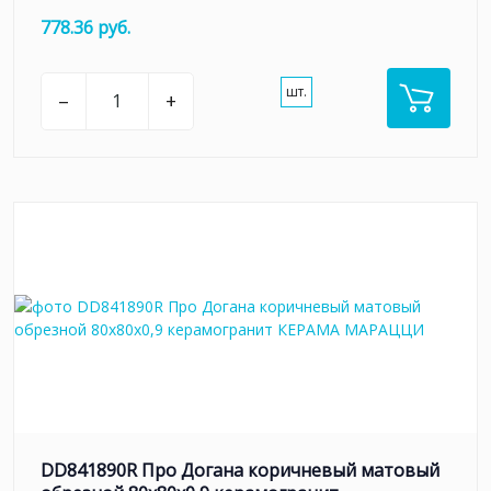
778.36 руб.
шт.
–
+
DD841890R Про Догана коричневый матовый