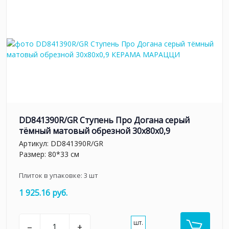
DD841390R/GR Ступень Про Догана серый
тёмный матовый обрезной 30x80x0,9
Артикул:
DD841390R/GR
Размер: 80*33 см
Плиток в упаковке:
3
шт
1 925.16 руб.
шт.
–
+