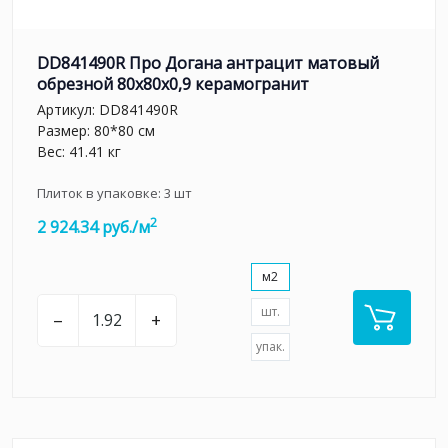
DD841490R Про Догана антрацит матовый
обрезной 80x80x0,9 керамогранит
Артикул:
DD841490R
Размер: 80*80 см
Вес: 41.41 кг
Плиток в упаковке:
3
шт
2
2 924.34 руб./м
м2
шт.
–
+
упак.